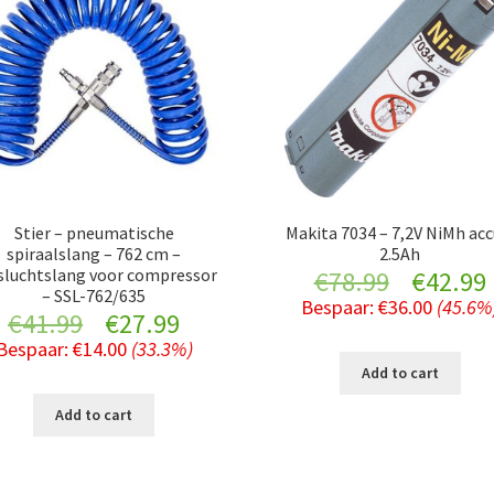
Stier – pneumatische
Makita 7034 – 7,2V NiMh acc
spiraalslang – 762 cm –
2.5Ah
sluchtslang voor compressor
Original
€
78.99
€
42.99
– SSL-762/635
Bespaar:
€
36.00
(45.6%
Original
Current
€
41.99
€
27.99
price
Bespaar:
€
14.00
(33.3%)
price
price
was:
i
Add to cart
was:
is:
€78.99.
Add to cart
€41.99.
€27.99.