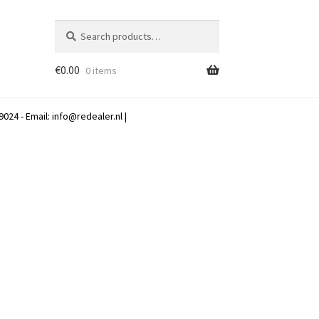
Search
Search
for:
€
0.00
0 items
024 - Email:
info@redealer.nl
|