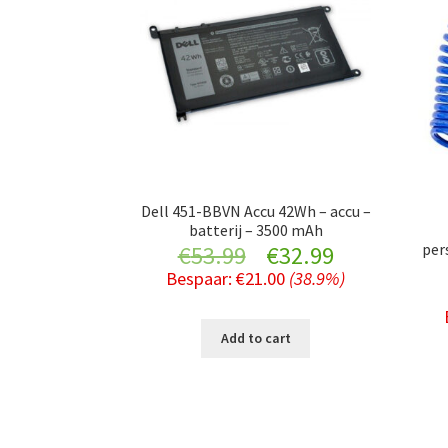
Dell 451-BBVN Accu 42Wh – accu –
batterij – 3500 mAh
per
Original
Current
€
53.99
€
32.99
Bespaar:
€
21.00
(38.9%)
price
price
was:
is:
Add to cart
€53.99.
€32.99.