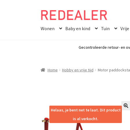
Skip
Skip
to
to
Wonen
Baby en kind
Tuin
Vrije
navigation
content
Gecontroleerde retour- en ov
Home
Hobby en vrije tijd
Motor paddockstan
Helaas, je bent net te laat. Dit product
🔍
is al verkocht.