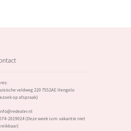
ontact
res:
uisische veldweg 220 7552AE Hengelo
ezoek op afspraak)
info@redealer.nl
074-2019024 (Deze week i.v.m. vakantie niet
reikbaar)