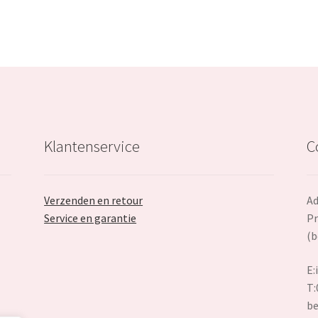
Klantenservice
C
Verzenden en retour
Ad
Service en garantie
Pr
(b
E:
T:
be