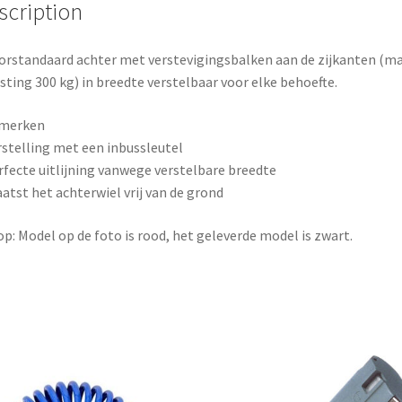
o
e
scription
k
s
rstandaard achter met verstevigingsbalken aan de zijkanten (ma
t
sting 300 kg) in breedte verstelbaar voor elke behoefte.
merken
rstelling met een inbussleutel
rfecte uitlijning vanwege verstelbare breedte
aatst het achterwiel vrij van de grond
op: Model op de foto is rood, het geleverde model is zwart.