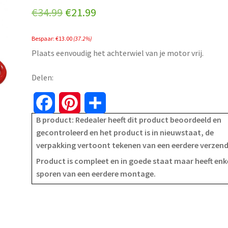
Original
Current
€
34.99
€
21.99
price
price
Bespaar:
€
13.00
(37.2%)
was:
is:
Plaats eenvoudig het achterwiel van je motor vrij.
€34.99.
€21.99.
Delen:
F
P
S
B product: Redealer heeft dit product beoordeeld en
a
i
h
gecontroleerd en het product is in nieuwstaat, de
verpakking vertoont tekenen van een eerdere verzen
c
n
a
Product is compleet en in goede staat maar heeft enk
e
t
r
sporen van een eerdere montage.
b
e
e
o
r