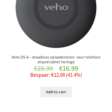
Veho DS-6 – draadloos oplaadstation -voor telefoon
airpod tablet horloge
Original
Current
€
28.99
€
16.99
Bespaar:
€
12.00
(41.4%)
price
price
was:
is:
Add to cart
€28.99.
€16.99.