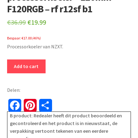
F120RGB – rf r12sf b1
Original
Current
€
36.99
€
19.99
price
price
Bespaar:
€
17.00
(46%)
was:
is:
Processorkoeler van NZXT.
€36.99.
€19.99.
NZXT
Add to cart
-
koelers
-
Delen:
processorkoeler
-
F
P
S
120mm
B product: Redealer heeft dit product beoordeeld en
a
i
h
-
gecontroleerd en het product is in nieuwstaat, de
F120RGB
verpakking vertoont tekenen van een eerdere
c
n
a
-