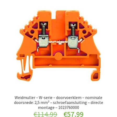
Weidmuller – W-serie – doorvoerklem – nominale
doorsnede: 2,5 mm² – schroefaansluiting – directe
montage – 1023760000
Original
Current
€
114.99
€
57.99