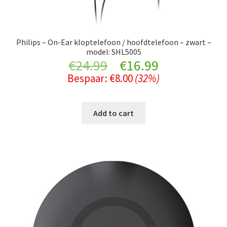
Philips – On-Ear kloptelefoon / hoofdtelefoon – zwart –
model: SHL5005
Original
Current
€
24.99
€
16.99
Bespaar:
€
8.00
(32%)
price
price
was:
is:
Add to cart
€24.99.
€16.99.