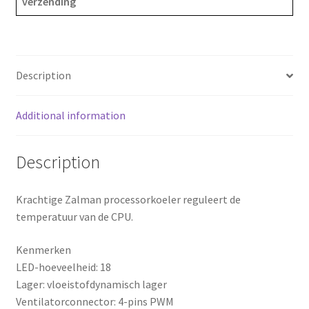
verzending
rf
e
t
r
r12sf
b
e
e
b1
quantity
o
r
Description
o
e
Additional information
k
s
Description
t
Krachtige Zalman processorkoeler reguleert de
temperatuur van de CPU.
Kenmerken
LED-hoeveelheid: 18
Lager: vloeistofdynamisch lager
Ventilatorconnector: 4-pins PWM