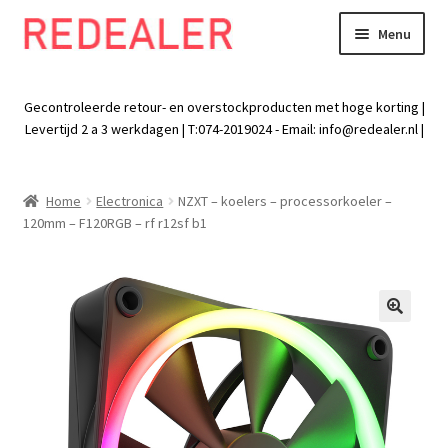
Menu
Skip
Skip
to
to
Exp
Wonen
navigation
content
chil
Gecontroleerde retour- en overstockproducten met hoge korting |
men
Exp
Levertijd 2 a 3 werkdagen | T:074-2019024 - Email:
info@redealer.nl
|
Baby en kind
chil
men
Exp
Tuin
Home
Electronica
NZXT – koelers – processorkoeler –
chil
120mm – F120RGB – rf r12sf b1
men
Exp
Vrije tijd
chil
men
Exp
Electra
chil
🔍
men
Exp
Werk
chil
men
Exp
Kleding
chil
men