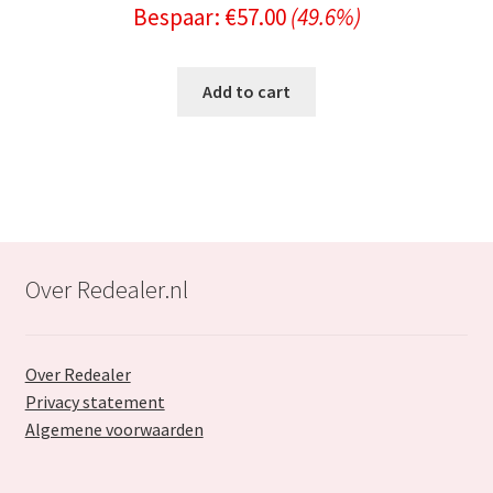
Bespaar:
€
57.00
(49.6%)
price
price
was:
is:
Add to cart
€114.99.
€57.99.
Over Redealer.nl
Over Redealer
Privacy statement
Algemene voorwaarden