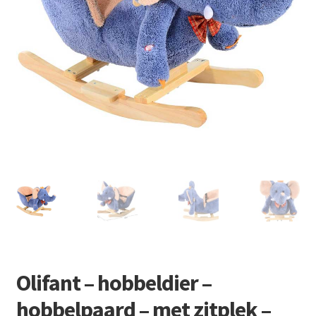
Retourboxen
Olifant – hobbeldier –
hobbelpaard – met zitplek –