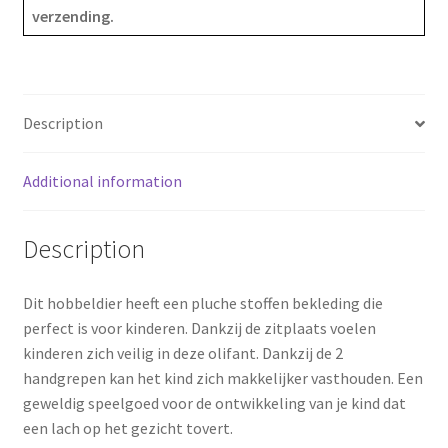
verzending.
o
r
o
e
k
s
Description
t
Additional information
Description
Dit hobbeldier heeft een pluche stoffen bekleding die
perfect is voor kinderen. Dankzij de zitplaats voelen
kinderen zich veilig in deze olifant. Dankzij de 2
handgrepen kan het kind zich makkelijker vasthouden. Een
geweldig speelgoed voor de ontwikkeling van je kind dat
een lach op het gezicht tovert.