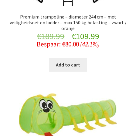
Premium trampoline – diameter 244 cm – met
veiligheidsnet en ladder – max 150 kg belasting – zwart /
oranje
Original
Current
€
189.99
€
109.99
Bespaar:
€
80.00
(42.1%)
price
price
was:
is:
Add to cart
€189.99.
€109.99.