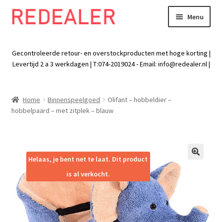
Menu
Skip
Skip
to
to
Exp
Wonen
navigation
content
chil
Gecontroleerde retour- en overstockproducten met hoge korting |
men
Exp
Levertijd 2 a 3 werkdagen | T:074-2019024 - Email:
info@redealer.nl
|
Baby en kind
chil
men
Exp
Tuin
Home
Binnenspeelgoed
Olifant – hobbeldier –
chil
hobbelpaard – met zitplek – blauw
men
Exp
Vrije tijd
chil
men
Exp
Electra
chil
Helaas, je bent net te laat. Dit product
🔍
men
Exp
Werk
is al verkocht.
chil
men
Exp
Kleding
chil
men