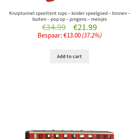
Kruiptunnel speeltent rups – kinder speelgoed – binnen –
buiten – pop up – jongens – meisjes
Original
Current
€
34.99
€
21.99
Bespaar:
€
13.00
(37.2%)
price
price
was:
is:
Add to cart
€34.99.
€21.99.