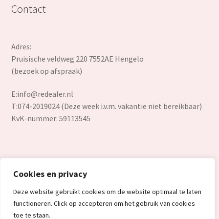
Contact
Adres:
Pruisische veldweg 220 7552AE Hengelo
(bezoek op afspraak)
E:
info@redealer.nl
T:074-2019024 (Deze week i.v.m. vakantie niet bereikbaar)
KvK-nummer: 59113545
Cookies en privacy
© Redealer.nl | Gecontroleerde retourproducten en nieuwe
Deze website gebruikt cookies om de website optimaal te laten
overstockproducten tegen een onverslaanbare lage prijs.
functioneren. Click op accepteren om het gebruik van cookies
2026
toe te staan.