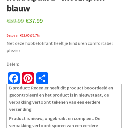
blauw
Original
Current
€
59.99
€
37.99
price
price
Bespaar:
€
22.00
(36.7%)
was:
is:
Met deze hobbelolifant heeft je kind uren comfortabel
€59.99.
€37.99.
plezier
Delen:
F
P
S
B product: Redealer heeft dit product beoordeeld en
a
i
h
gecontroleerd en het product is in nieuwstaat, de
verpakking vertoont tekenen van een eerdere
c
n
a
verzending
e
t
r
Product is nieuw, ongebruikt en compleet. De
verpakking vertoont sporen van een eerdere
b
e
e