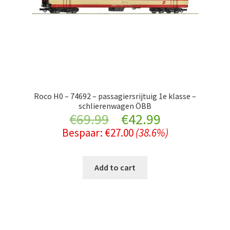
Roco H0 – 74692 – passagiersrijtuig 1e klasse –
schlierenwagen ÖBB
Original
Current
€
69.99
€
42.99
Bespaar:
€
27.00
(38.6%)
price
price
was:
is:
Add to cart
€69.99.
€42.99.