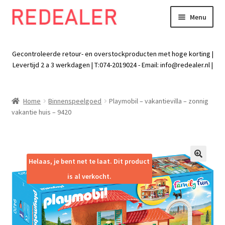
Menu
Skip
Skip
to
to
Exp
Wonen
navigation
content
chil
Gecontroleerde retour- en overstockproducten met hoge korting |
men
Exp
Levertijd 2 a 3 werkdagen | T:074-2019024 - Email:
info@redealer.nl
|
Baby en kind
chil
men
Exp
Tuin
Home
Binnenspeelgoed
Playmobil – vakantievilla – zonnig
chil
vakantie huis – 9420
men
Exp
Vrije tijd
chil
men
Exp
Electra
chil
Helaas, je bent net te laat. Dit product
🔍
men
Exp
Werk
is al verkocht.
chil
men
Exp
Kleding
chil
men