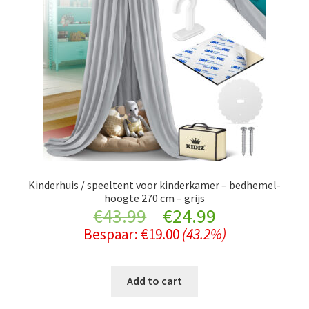
Kinderhuis / speeltent voor kinderkamer – bedhemel-
hoogte 270 cm – grijs
Original
Current
€
43.99
€
24.99
Bespaar:
€
19.00
(43.2%)
price
price
was:
is:
Add to cart
€43.99.
€24.99.