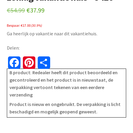
Original
Current
€
54.99
€
37.99
price
price
Bespaar:
€
17.00
(30.9%)
was:
is:
Ga heerlijk op vakantie naar dit vakantiehuis.
€54.99.
€37.99.
Delen:
F
P
S
B product: Redealer heeft dit product beoordeeld en
a
i
h
gecontroleerd en het product is in nieuwstaat, de
verpakking vertoont tekenen van een eerdere
c
n
a
verzending
e
t
r
Product is nieuw en ongebruikt. De verpakking is licht
beschadigd en mogelijk geopend geweest.
b
e
e
o
r