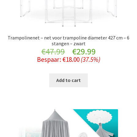
Trampolinenet – net voor trampoline diameter 427 cm – 6
stangen – zwart
Original
Current
€
47.99
€
29.99
Bespaar:
€
18.00
(37.5%)
price
price
was:
is:
Add to cart
€47.99.
€29.99.