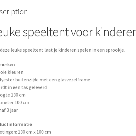
o
e
scription
k
s
euke speeltent voor kindere
t
deze leuke speeltent laat je kinderen spelen in een sprookje.
merken
oie kleuren
lyester buitenzijde met een glasvezelframe
rdt in een tas geleverd
ogte 130 cm
ameter 100 cm
naf 3 jaar
ductinformatie
tingen: 130 cm x 100 cm