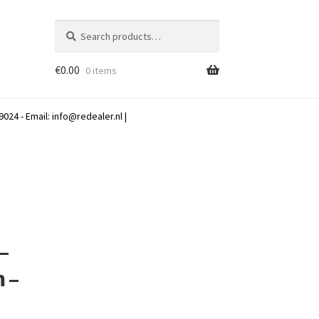
Search
Search
for:
€
0.00
0 items
024 - Email:
info@redealer.nl
|
–
m –