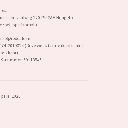
res:
uisische veldweg 220 7552AE Hengelo
ezoek op afspraak)
info@redealer.nl
074-2019024 (Deze week i.v.m. vakantie niet
reikbaar)
vK-nummer: 59113545
prijs. 2026