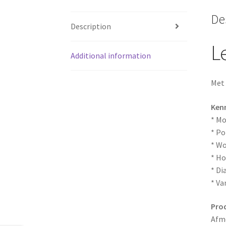
De
Description
L
Additional information
Met 
Ken
* Mo
* Po
* Wo
* Ho
* Di
* Va
Pro
Afme