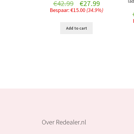
lad
Original
Current
€
42.99
€
27.99
Bespaar:
€
15.00
(34.9%)
price
price
was:
is:
Add to cart
€42.99.
€27.99.
Over Redealer.nl