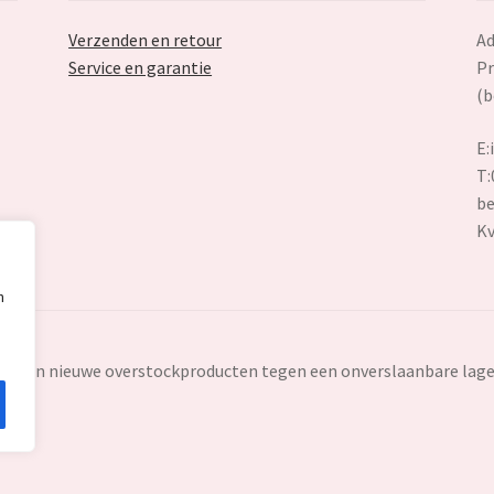
Verzenden en retour
Ad
Service en garantie
Pr
(b
E:
T:
be
K
n
ten en nieuwe overstockproducten tegen een onverslaanbare lage 