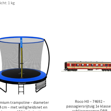
cht: 1 kg
Roco H0 – 74692 –
mium trampoline – diameter
passagiersrijtuig 1e klasse
4 cm – met veiligheidsnet en
schlierenwagen ÖBB