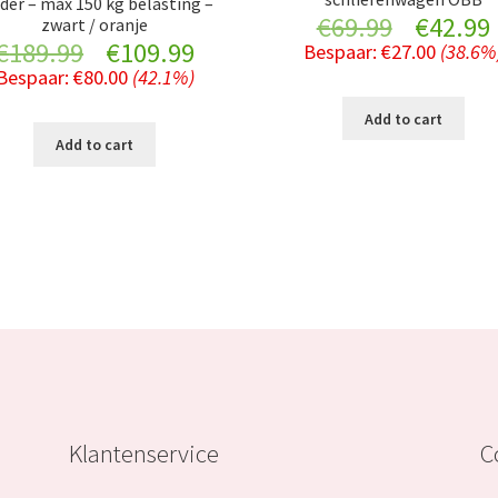
der – max 150 kg belasting –
Original
€
69.99
€
42.99
zwart / oranje
Original
Current
€
189.99
€
109.99
Bespaar:
€
27.00
(38.6%
price
Bespaar:
€
80.00
(42.1%)
price
price
was:
i
Add to cart
was:
is:
Add to cart
€69.99.
€189.99.
€109.99.
Klantenservice
C