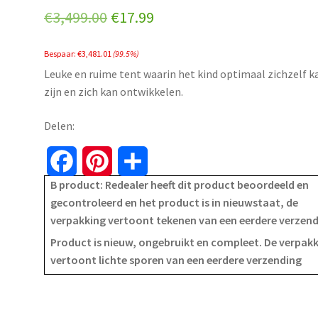
Original
Current
€
3,499.00
€
17.99
price
price
Bespaar:
€
3,481.01
(99.5%)
was:
is:
Leuke en ruime tent waarin het kind optimaal zichzelf k
€3,499.00.
€17.99.
zijn en zich kan ontwikkelen.
Delen:
F
P
S
B product: Redealer heeft dit product beoordeeld en
a
i
h
gecontroleerd en het product is in nieuwstaat, de
verpakking vertoont tekenen van een eerdere verzen
c
n
a
Product is nieuw, ongebruikt en compleet. De verpak
e
t
r
vertoont lichte sporen van een eerdere verzending
b
e
e
o
r