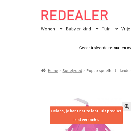
Skip
Skip
to
to
Wonen
Baby en kind
Tuin
Vrije
navigation
content
Gecontroleerde retour- en ov
Home
Speelgoed
Popup speeltent – kinder
Helaas, je bent net te laat. Dit product
🔍
is al verkocht.