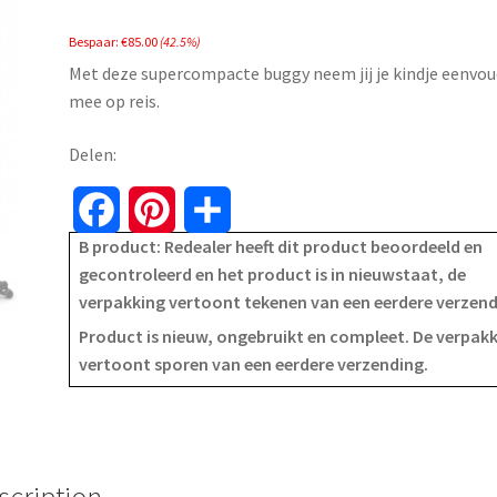
price
price
Bespaar:
€
85.00
(42.5%)
was:
is:
Met deze supercompacte buggy neem jij je kindje eenvou
€199.99.
€114.99.
mee op reis.
Delen:
F
P
S
B product: Redealer heeft dit product beoordeeld en
a
i
h
gecontroleerd en het product is in nieuwstaat, de
verpakking vertoont tekenen van een eerdere verzen
c
n
a
Product is nieuw, ongebruikt en compleet. De verpak
e
t
r
vertoont sporen van een eerdere verzending.
b
e
e
o
r
o
e
scription