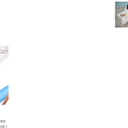
ren
il /