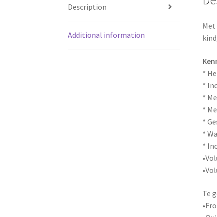
Description
Met 
Additional information
kind
Ken
* He
* In
* M
* Me
* Ge
* Wa
* In
•Vol
•Vol
Te g
•Fro