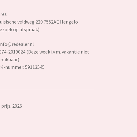
res:
uisische veldweg 220 7552AE Hengelo
ezoek op afspraak)
info@redealer.nl
074-2019024 (Deze week i.v.m. vakantie niet
reikbaar)
vK-nummer: 59113545
prijs. 2026