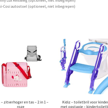
nny Lux Reiswieg (optioneel, niet inbegrepen)
i-Cosi autostoel (optioneel, niet inbegrepen)
 – zitverhoger en tas – 2 in 1 –
Kidiz – toiletbril voor kinde
roze
met opstapje – kindertoiletbr