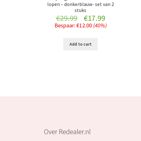
lopen – donkerblauw- set van 2
stuks
Original
Current
€
29.99
€
17.99
Bespaar:
€
12.00
(40%)
price
price
was:
is:
Add to cart
€29.99.
€17.99.
Over Redealer.nl