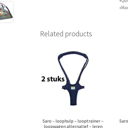
•Qui
•Max
Related products
Saro – loophulp – looptrainer –
Saro
loopwagen alternatief – leren