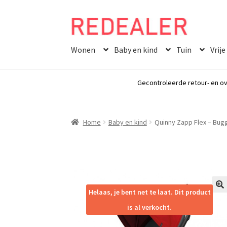
Skip
Skip
to
to
Wonen
Baby en kind
Tuin
Vrije
navigation
content
Gecontroleerde retour- en ov
Home
Baby en kind
Quinny Zapp Flex – Bug
Helaas, je bent net te laat. Dit product
🔍
is al verkocht.