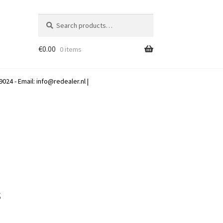
Search
Search
for:
€
0.00
0 items
024 - Email:
info@redealer.nl
|
s