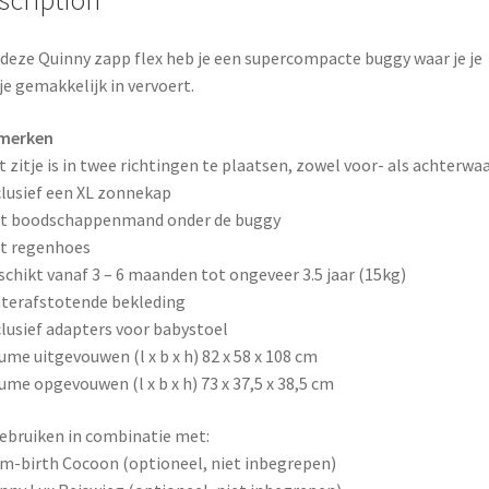
k
s
deze Quinny zapp flex heb je een supercompacte buggy waar je je
t
je gemakkelijk in vervoert.
merken
t zitje is in twee richtingen te plaatsen, zowel voor- als achterwa
clusief een XL zonnekap
et boodschappenmand onder de buggy
t regenhoes
schikt vanaf 3 – 6 maanden tot ongeveer 3.5 jaar (15kg)
terafstotende bekleding
clusief adapters voor babystoel
ume uitgevouwen (l x b x h) 82 x 58 x 108 cm
ume opgevouwen (l x b x h) 73 x 37,5 x 38,5 cm
ebruiken in combinatie met:
m-birth Cocoon (optioneel, niet inbegrepen)