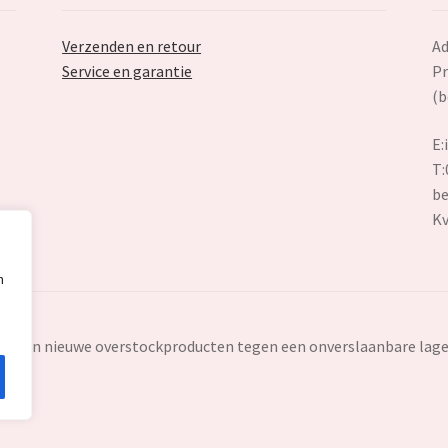
Verzenden en retour
Ad
Service en garantie
Pr
(b
E:
T:
be
K
n
ten en nieuwe overstockproducten tegen een onverslaanbare lage 