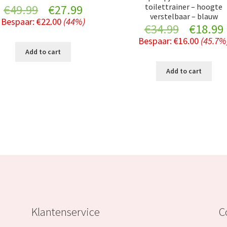
toilettrainer – hoogte
Original
Current
€
49.99
€
27.99
verstelbaar – blauw
Bespaar:
€
22.00
(44%)
Original
price
price
€
34.99
€
18.99
Bespaar:
€
16.00
(45.7%
price
was:
is:
Add to cart
was:
i
€49.99.
€27.99.
Add to cart
€34.99.
Klantenservice
C