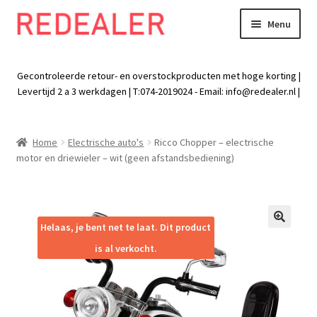
Menu
Skip
Skip
to
to
Exp
Wonen
navigation
content
chil
Gecontroleerde retour- en overstockproducten met hoge korting |
men
Exp
Levertijd 2 a 3 werkdagen | T:074-2019024 - Email:
info@redealer.nl
|
Baby en kind
chil
men
Exp
Tuin
Home
Electrische auto's
Ricco Chopper – electrische
chil
motor en driewieler – wit (geen afstandsbediening)
men
Exp
Vrije tijd
chil
men
Exp
Electra
chil
Helaas, je bent net te laat. Dit product
🔍
men
Exp
Werk
is al verkocht.
chil
men
Exp
Kleding
chil
men