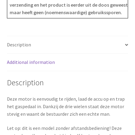
verzending en het product is eerder uit de doos geweest
o
r
maar heeft geen (noemenswaardige) gebruikssporen.
o
e
k
s
Description
t
Additional information
Description
Deze motor is eenvoudig te rijden, laad de accu op en trap
het gaspedaal in. Dankzij de drie wielen staat deze motor
stevig en waant de bestuurder zich een echte man.
Let op: dit is een model zonder afstandsbediening! Deze