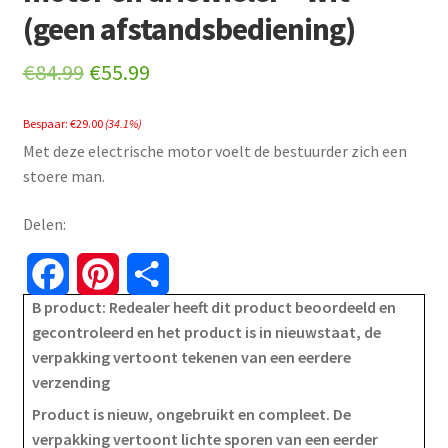
(geen afstandsbediening)
Original
Current
€
84.99
€
55.99
price
price
Bespaar:
€
29.00
(34.1%)
was:
is:
Met deze electrische motor voelt de bestuurder zich een
€84.99.
€55.99.
stoere man.
Delen:
F
P
S
B product: Redealer heeft dit product beoordeeld en
a
i
h
gecontroleerd en het product is in nieuwstaat, de
verpakking vertoont tekenen van een eerdere
c
n
a
verzending
e
t
r
Product is nieuw, ongebruikt en compleet. De
verpakking vertoont lichte sporen van een eerder
b
e
e