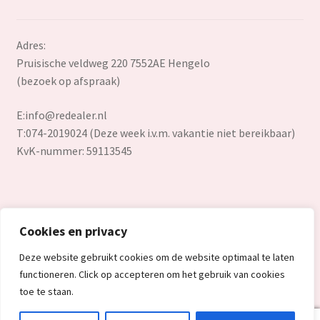
Adres:
Pruisische veldweg 220 7552AE Hengelo
(bezoek op afspraak)
E:
info@redealer.nl
T:074-2019024 (Deze week i.v.m. vakantie niet bereikbaar)
KvK-nummer: 59113545
Cookies en privacy
© Redealer.nl | Gecontroleerde retourproducten en nieuwe
Deze website gebruikt cookies om de website optimaal te laten
overstockproducten tegen een onverslaanbare lage prijs.
functioneren. Click op accepteren om het gebruik van cookies
2026
toe te staan.