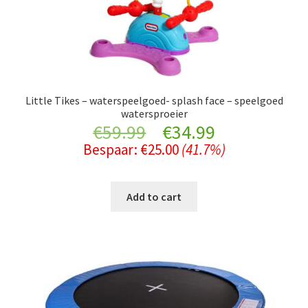
Little Tikes – waterspeelgoed- splash face – speelgoed
watersproeier
Original
Current
€
59.99
€
34.99
Bespaar:
€
25.00
(41.7%)
price
price
was:
is:
Add to cart
€59.99.
€34.99.