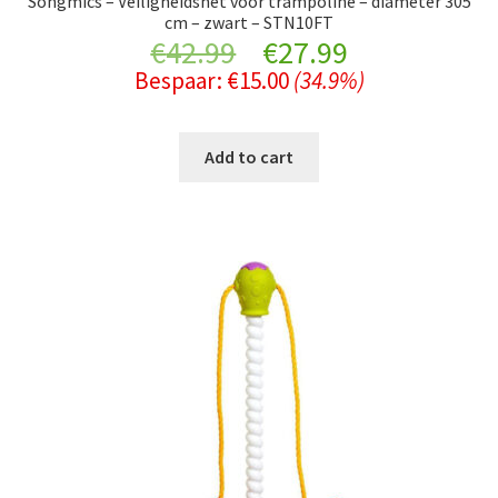
Songmics – Veiligheidsnet voor trampoline – diameter 305
cm – zwart – STN10FT
Original
Current
€
42.99
€
27.99
Bespaar:
€
15.00
(34.9%)
price
price
was:
is:
Add to cart
€42.99.
€27.99.