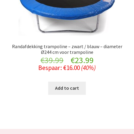
Randafdekking trampoline – zwart / blauw – diameter
Ø244 cm voor trampoline
Original
Current
€
39.99
€
23.99
Bespaar:
€
16.00
(40%)
price
price
was:
is:
Add to cart
€39.99.
€23.99.