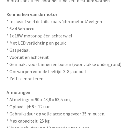
motor kan alleen door het kind zelf bestuurd worden.
Kenmerken van de motor
* Inclusief veel details zoals ‘çhromelook’ velgen
* 6v 4.5ah accu
* 1x 18W motor op één achterwiel
* Met LED verlichting en geluid
* Gaspedaal
* Vooruit en achteruit
* Gemaakt voor binnen en buiten (voor vlakke ondergrond)
* Ontworpen voor de leeftijd: 3-8 jaar oud
* Zelf te monteren
Afmetingen
* Afmetingen: 90 x 48,8 x 63,5 cm,
* Oplaadtijd: 8 ~ 12 uur
* Gebruiksduur op volle accu: ongeveer 35 minuten.
* Max capaciteit: 25 kg
* Voor leeftijden van 18 maanden tot 4 jaar