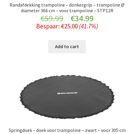
Randafdekking trampoline – donkergrijs – trampoline Ø
diameter 366 cm – voor trampoline – STP12R
Original
Current
€
59.99
€
34.99
Bespaar:
€
25.00
(41.7%)
price
price
was:
is:
Add to cart
€59.99.
€34.99.
Springdoek – doek voor trampoline – zwart – voor 305 cm