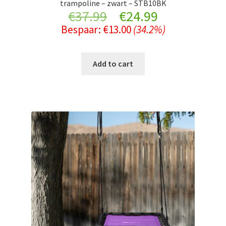
trampoline – zwart – STB10BK
Original
Current
€
37.99
€
24.99
Bespaar:
€
13.00
(34.2%)
price
price
was:
is:
Add to cart
€37.99.
€24.99.