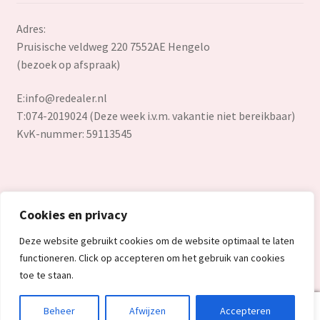
Adres:
Pruisische veldweg 220 7552AE Hengelo
(bezoek op afspraak)
E:
info@redealer.nl
T:074-2019024 (Deze week i.v.m. vakantie niet bereikbaar)
KvK-nummer: 59113545
Cookies en privacy
© Redealer.nl | Gecontroleerde retourproducten en nieuwe
Deze website gebruikt cookies om de website optimaal te laten
overstockproducten tegen een onverslaanbare lage prijs.
functioneren. Click op accepteren om het gebruik van cookies
2026
toe te staan.
0
Beheer
Afwijzen
Accepteren