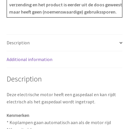
verzending en het product is eerder uit de doos geweest
o
r
maar heeft geen (noemenswaardige) gebruikssporen.
o
e
k
s
Description
t
Additional information
Description
Deze electrische motor heeft een gaspedaal en kan rijdt
electrisch als het gaspedaal wordt ingetrapt.
Kenmerken
* Koplampen gaan automatisch aan als de motor rijd