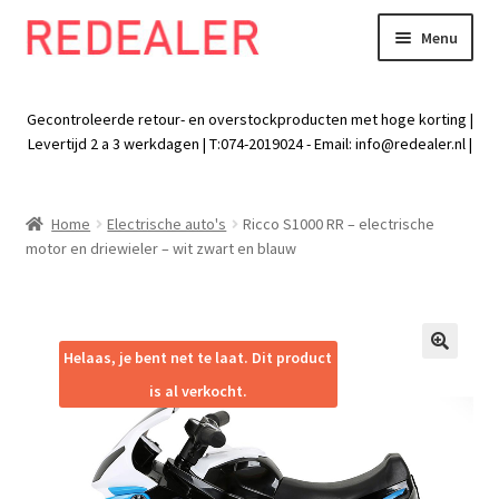
Menu
Skip
Skip
to
to
Exp
Wonen
navigation
content
chil
Gecontroleerde retour- en overstockproducten met hoge korting |
men
Exp
Levertijd 2 a 3 werkdagen | T:074-2019024 - Email:
info@redealer.nl
|
Baby en kind
chil
men
Exp
Tuin
Home
Electrische auto's
Ricco S1000 RR – electrische
chil
motor en driewieler – wit zwart en blauw
men
Exp
Vrije tijd
chil
men
Exp
Electra
chil
Helaas, je bent net te laat. Dit product
🔍
men
Exp
Werk
is al verkocht.
chil
men
Exp
Kleding
chil
men