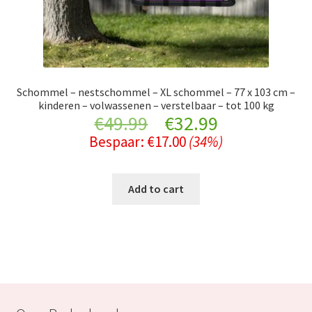
Schommel – nestschommel – XL schommel – 77 x 103 cm –
kinderen – volwassenen – verstelbaar – tot 100 kg
Original
Current
€
49.99
€
32.99
Bespaar:
€
17.00
(34%)
price
price
was:
is:
Add to cart
€49.99.
€32.99.