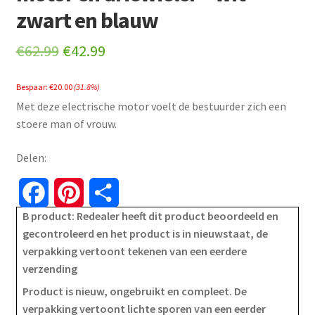
zwart en blauw
Original
Current
€
62.99
€
42.99
price
price
Bespaar:
€
20.00
(31.8%)
was:
is:
Met deze electrische motor voelt de bestuurder zich een
€62.99.
€42.99.
stoere man of vrouw.
Delen:
F
P
S
B product: Redealer heeft dit product beoordeeld en
a
i
h
gecontroleerd en het product is in nieuwstaat, de
verpakking vertoont tekenen van een eerdere
c
n
a
verzending
e
t
r
Product is nieuw, ongebruikt en compleet. De
verpakking vertoont lichte sporen van een eerder
b
e
e