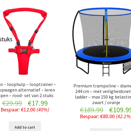
o – loophulp – looptrainer –
Premium trampoline – diam
opwagen alternatief – leren
244 cm – met veiligheidsnet
open – rood- set van 2 stuks
ladder – max 150 kg belasti
Original
Current
€
29.99
€
17.99
zwart / oranje
Original
€
189.99
€
109.9
Bespaar:
€
12.00
(40%)
price
price
Bespaar:
€
80.00
(42.1%
price
was:
is:
Add to cart