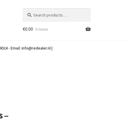
Search
Search
for:
€
0.00
0 items
024 - Email:
info@redealer.nl
|
s –