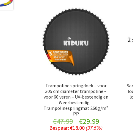
Trampoline springdoek – voor
Sar
305 cm diameter trampoline –
lo
voor 60 veren – UV-bestendig en
l
Weerbestendig –
Trampolinespringmat 260g/m²
PP
Original
Current
€
47.99
€
29.99
Bespaar:
€
18.00
(37.5%)
price
price