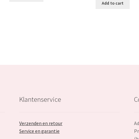
was:
Add to cart
€29.99.
€17.99.
€189.99.
Klantenservice
C
Verzenden en retour
Ad
Service en garantie
Pr
(b