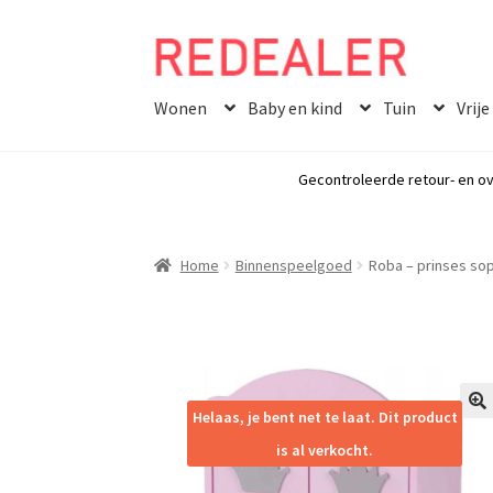
Skip
Skip
to
to
Wonen
Baby en kind
Tuin
Vrije
navigation
content
Gecontroleerde retour- en ov
Home
Binnenspeelgoed
Roba – prinses sop
Helaas, je bent net te laat. Dit product
🔍
is al verkocht.