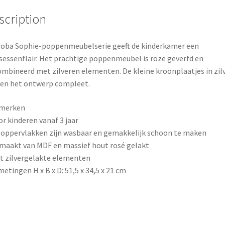
o
e
scription
k
s
t
oba Sophie-poppenmeubelserie geeft de kinderkamer een
sessenflair. Het prachtige poppenmeubel is roze geverfd en
mbineerd met zilveren elementen. De kleine kroonplaatjes in zil
en het ontwerp compleet.
merken
or kinderen vanaf 3 jaar
 oppervlakken zijn wasbaar en gemakkelijk schoon te maken
maakt van MDF en massief hout rosé gelakt
t zilvergelakte elementen
metingen H x B x D: 51,5 x 34,5 x 21 cm