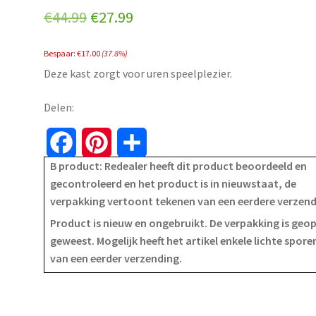
Original
Current
€
44.99
€
27.99
price
price
Bespaar:
€
17.00
(37.8%)
was:
is:
Deze kast zorgt voor uren speelplezier.
€44.99.
€27.99.
Delen:
F
P
S
B product: Redealer heeft dit product beoordeeld en
a
i
h
gecontroleerd en het product is in nieuwstaat, de
verpakking vertoont tekenen van een eerdere verzen
c
n
a
Product is nieuw en ongebruikt. De verpakking is geo
e
t
r
geweest. Mogelijk heeft het artikel enkele lichte spore
van een eerder verzending.
b
e
e
o
r