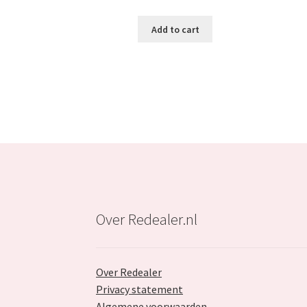
was:
is:
Add to cart
€47.99.
€29.99.
Over Redealer.nl
Over Redealer
Privacy statement
Algemene voorwaarden