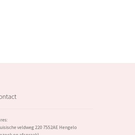
is:
€109.99.
ontact
res:
uisische veldweg 220 7552AE Hengelo
ezoek op afspraak)