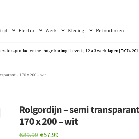
 tijd
Electra
Werk
Kleding
Retourboxen
erstockproducten met hoge korting | Levertijd 2 a 3 werkdagen | T:074-2019
nsparant – 170 x 200 – wit
Rolgordijn – semi transparant
170 x 200 – wit
Original
Current
€
89.99
€
57.99