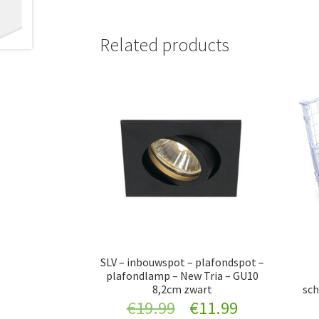
Related products
SLV – inbouwspot – plafondspot –
plafondlamp – New Tria – GU10
8,2cm zwart
sch
Original
Current
€
19.99
€
11.99