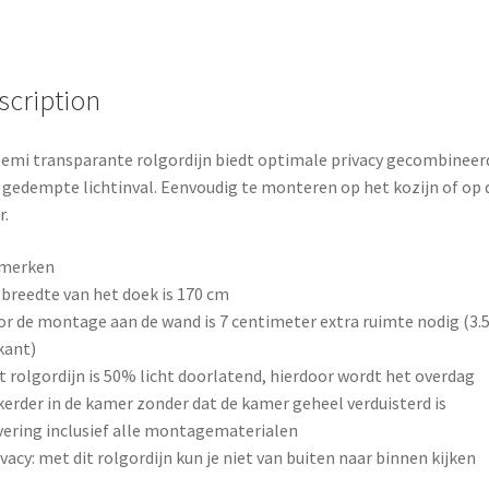
b
e
e
o
r
o
e
scription
k
s
semi transparante rolgordijn biedt optimale privacy gecombineer
t
gedempte lichtinval. Eenvoudig te monteren op het kozijn of op 
.
merken
 breedte van het doek is 170 cm
or de montage aan de wand is 7 centimeter extra ruimte nodig (3.
kant)
t rolgordijn is 50% licht doorlatend, hierdoor wordt het overdag
erder in de kamer zonder dat de kamer geheel verduisterd is
vering inclusief alle montagematerialen
ivacy: met dit rolgordijn kun je niet van buiten naar binnen kijken