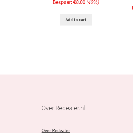
Bespaar:
€
8.00
(40%)
price
price
was:
is:
Add to cart
€19.99.
€11.99.
Over Redealer.nl
Over Redealer