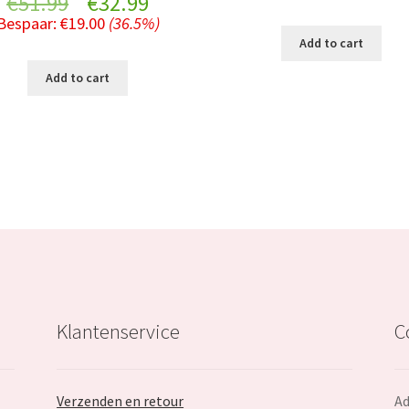
Original
Current
€
51.99
€
32.99
price
Bespaar:
€
19.00
(36.5%)
price
price
was:
i
Add to cart
was:
is:
€19.79.
Add to cart
€51.99.
€32.99.
Klantenservice
C
Verzenden en retour
Ad