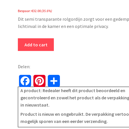
price
price
Bespaar:
€
32.00
(35.6%)
was:
is:
Dit semi transparante rolgordijn zorgt voor een gedem
€89.99.
€57.99.
lichtinval in de kamer en een optimale privacy.
Rolgordijn
Add to cart
-
semi
transparant
Delen:
–
170
F
P
S
x
A product: Redealer heeft dit product beoordeeld en
a
i
h
200
gecontroleerd en zowel het product als de verpakking
-
in nieuwstaat.
c
n
a
wit
Product is nieuw en ongebruikt. De verpakking verto
quantity
e
t
r
mogelijk sporen van een eerder verzending.