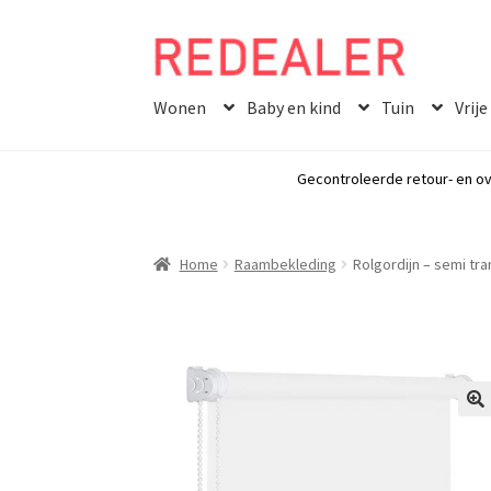
Skip
Skip
to
to
Wonen
Baby en kind
Tuin
Vrije
navigation
content
Gecontroleerde retour- en ov
Home
Raambekleding
Rolgordijn – semi tra
🔍