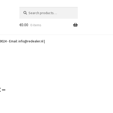
Search
Search
for:
€
0.00
0 items
024 - Email:
info@redealer.nl
|
 –