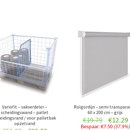
Variofit – vakverdeler –
Rolgordijn – semi transpara
scheidingswand – pallet
60 x 200 cm – grijs
eidingsrand / voor palletbak
Original
€
19.79
€
12.29
opzetrand
Bespaar:
€
7.50
(37.9%)