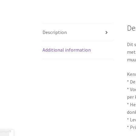
De
Description
Dit 
Additional information
met 
muur
Ken
* De
* Vo
per 
* He
donk
* Le
* Pr