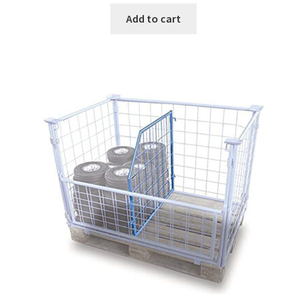
was:
is:
Add to cart
€19.99.
€11.99.