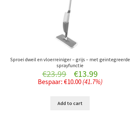
Sproei dweil en vloerreiniger – grijs – met geïntegreerde
sprayfunctie
Original
Current
€
23.99
€
13.99
Bespaar:
€
10.00
(41.7%)
price
price
was:
is:
Add to cart
€23.99.
€13.99.