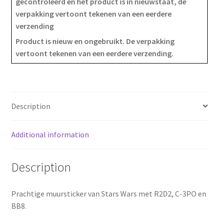
gecontroleerd en het product is in nieuwstaat, de
verpakking vertoont tekenen van een eerdere
c
n
a
verzending
e
t
r
Product is nieuw en ongebruikt. De verpakking
vertoont tekenen van een eerdere verzending.
b
e
e
o
r
o
e
Description
k
s
Additional information
t
Description
Prachtige muursticker van Stars Wars met R2D2, C-3PO en
BB8.