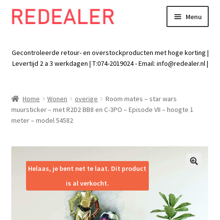
Menu
Skip
Skip
to
to
Exp
Wonen
navigation
content
chil
Gecontroleerde retour- en overstockproducten met hoge korting |
men
Exp
Levertijd 2 a 3 werkdagen | T:074-2019024 - Email:
info@redealer.nl
|
Baby en kind
chil
men
Exp
Tuin
Home
Wonen
overige
Room mates – star wars
chil
muursticker – met R2D2 BB8 en C-3PO – Episode VII – hoogte 1
men
Exp
Vrije tijd
meter – model 54582
chil
men
Exp
Electra
chil
men
Exp
Helaas, je bent net te laat. Dit product
Werk
🔍
chil
is al verkocht.
men
Exp
Kleding
chil
men