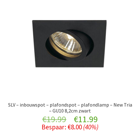
SLV – inbouwspot – plafondspot – plafondlamp – New Tria
– GU10 8,2cm zwart
Original
Current
€
19.99
€
11.99
Bespaar:
€
8.00
(40%)
price
price