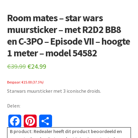
Room mates – star wars
muursticker – met R2D2 BB8
en C-3PO – Episode VII – hoogte
1 meter – model 54582
Original
Current
€
39.99
€
24.99
price
price
Bespaar:
€
15.00
(37.5%)
was:
is:
Starwars muursticker met 3 iconische droids.
€39.99.
€24.99.
Delen:
F
P
S
B product: Redealer heeft dit product beoordeeld en
a
i
h