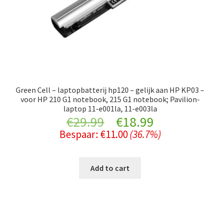
Green Cell – laptopbatterij hp120 – gelijk aan HP KP03 –
voor HP 210 G1 notebook, 215 G1 notebook; Pavilion-
laptop 11-e001la, 11-e003la
Original
Current
€
29.99
€
18.99
Bespaar:
€
11.00
(36.7%)
price
price
was:
is:
Add to cart
€29.99.
€18.99.