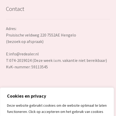
Contact
Adres:
Pruisische veldweg 220 7552AE Hengelo
(bezoek op afspraak)
E:
info@redealer.nl
T:074-2019024 (Deze week i.v.m. vakantie niet bereikbaar)
KvK-nummer: 59113545
Cookies en privacy
© Redealer.nl | Gecontroleerde retourproducten en nieuwe
Deze website gebruikt cookies om de website optimaal te laten
overstockproducten tegen een onverslaanbare lage prijs.
functioneren. Click op accepteren om het gebruik van cookies
2026