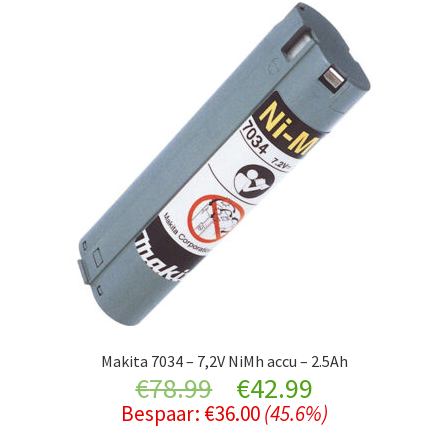
Makita 7034 – 7,2V NiMh accu – 2.5Ah
Original
Current
€
78.99
€
42.99
Bespaar:
€
36.00
(45.6%)
price
price