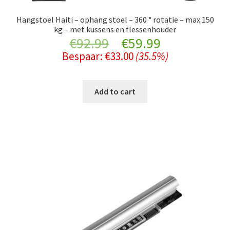
Hangstoel Haiti – ophang stoel – 360 ° rotatie – max 150
kg – met kussens en flessenhouder
Original
Current
€
92.99
€
59.99
Bespaar:
€
33.00
(35.5%)
price
price
was:
is:
Add to cart
€92.99.
€59.99.