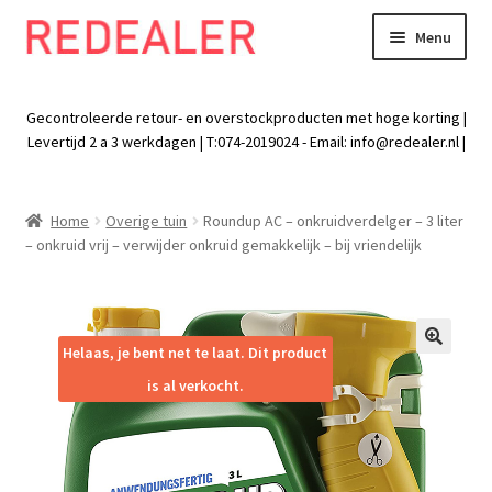
Menu
Skip
Skip
to
to
Exp
Wonen
navigation
content
chil
Gecontroleerde retour- en overstockproducten met hoge korting |
men
Exp
Levertijd 2 a 3 werkdagen | T:074-2019024 - Email:
info@redealer.nl
|
Baby en kind
chil
men
Exp
Tuin
Home
Overige tuin
Roundup AC – onkruidverdelger – 3 liter
chil
– onkruid vrij – verwijder onkruid gemakkelijk – bij vriendelijk
men
Exp
Vrije tijd
chil
men
Exp
Electra
chil
Helaas, je bent net te laat. Dit product
🔍
men
Exp
Werk
is al verkocht.
chil
men
Exp
Kleding
chil
men