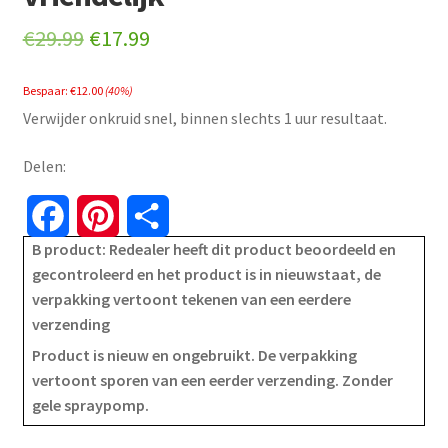
Original
Current
€
29.99
€
17.99
price
price
Bespaar:
€
12.00
(40%)
was:
is:
Verwijder onkruid snel, binnen slechts 1 uur resultaat.
€29.99.
€17.99.
Delen:
F
P
S
B product: Redealer heeft dit product beoordeeld en
a
i
h
gecontroleerd en het product is in nieuwstaat, de
verpakking vertoont tekenen van een eerdere
c
n
a
verzending
e
t
r
Product is nieuw en ongebruikt. De verpakking
vertoont sporen van een eerder verzending. Zonder
b
e
e
gele spraypomp.
o
r