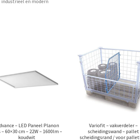
l: industrieel en modern
dvance – LED Paneel Planon
Variofit – vakverdeler –
s – 60×30 cm – 22W – 1600lm –
scheidingswand – pallet
koudwit
scheidingsrand / voor palle