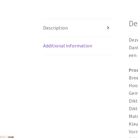
De
Description
Deze
Additional information
Dank
een 
Prod
Bree
Hoog
Gem
Dikt
Dikt
Mate
Kleu
Vorm