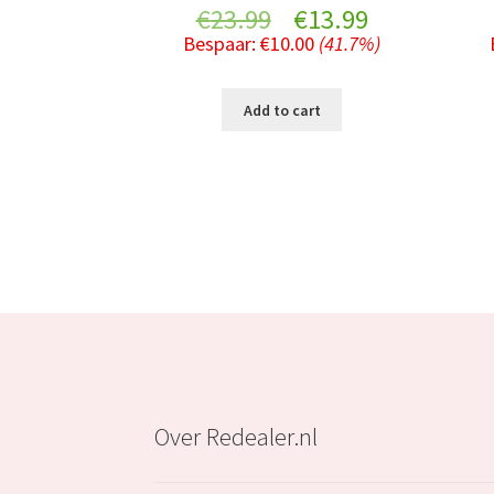
Original
Current
€
23.99
€
13.99
Bespaar:
€
10.00
(41.7%)
price
price
was:
is:
Add to cart
€23.99.
€13.99.
Over Redealer.nl