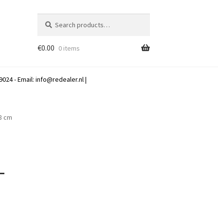
Search
Search
for:
€
0.00
0 items
024 - Email:
info@redealer.nl
|
38 cm
–