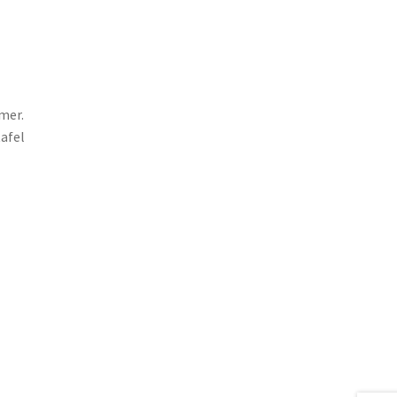
mer.
afel