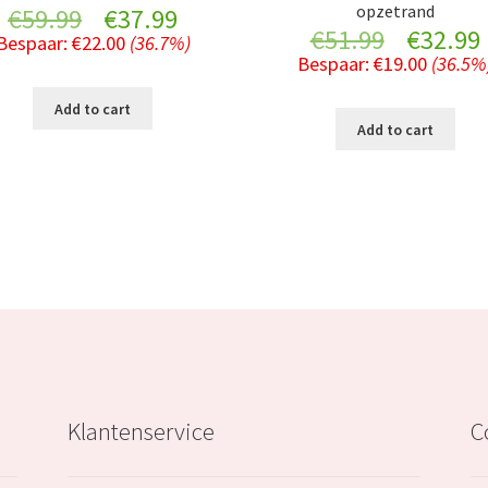
opzetrand
Original
Current
€
59.99
€
37.99
Original
€
51.99
€
32.99
Bespaar:
€
22.00
(36.7%)
price
price
Bespaar:
€
19.00
(36.5%
price
was:
is:
Add to cart
was:
i
Add to cart
€59.99.
€37.99.
€51.99.
Klantenservice
C