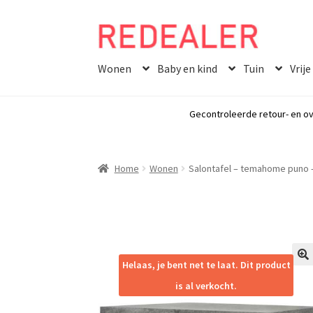
Skip
Skip
to
to
Wonen
Baby en kind
Tuin
Vrije
navigation
content
Gecontroleerde retour- en ov
Home
Wonen
Salontafel – temahome puno – 
Helaas, je bent net te laat. Dit product
🔍
is al verkocht.