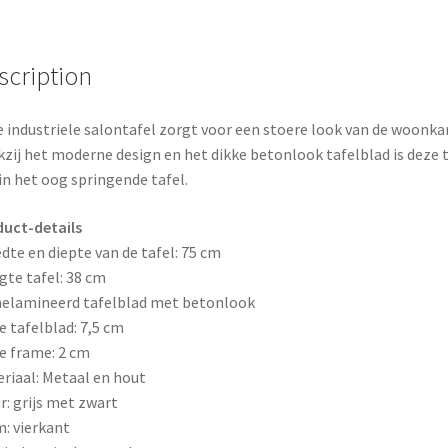
o
r
o
e
scription
k
s
 industriele salontafel zorgt voor een stoere look van de woonka
t
zij het moderne design en het dikke betonlook tafelblad is deze t
in het oog springende tafel.
uct-details
dte en diepte van de tafel: 75 cm
te tafel: 38 cm
elamineerd tafelblad met betonlook
e tafelblad: 7,5 cm
e frame: 2 cm
riaal: Metaal en hout
r: grijs met zwart
: vierkant