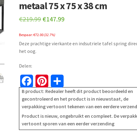
metaal 75 x 75 x 38 cm
Original
Current
€
219.99
€
147.99
price
price
Bespaar:
€
72.00
(32.7%)
was:
is:
Deze prachtige vierkante en indsutriele tafel spring direc
€219.99.
€147.99.
het oog.
Delen:
F
P
S
B product: Redealer heeft dit product beoordeeld en
a
i
h
gecontroleerd en het product is in nieuwstaat, de
verpakking vertoont tekenen van een eerdere verzen
c
n
a
Product is nieuw, ongebruikt en compleet. De verpak
e
t
r
vertoont sporen van een eerder verzending
b
e
e