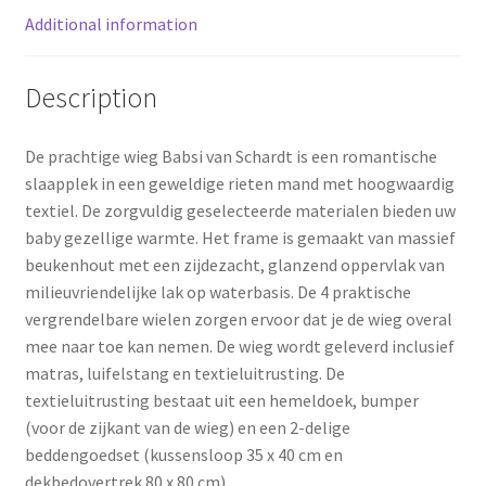
Additional information
t
Description
De prachtige wieg Babsi van Schardt is een romantische
slaapplek in een geweldige rieten mand met hoogwaardig
textiel. De zorgvuldig geselecteerde materialen bieden uw
baby gezellige warmte. Het frame is gemaakt van massief
beukenhout met een zijdezacht, glanzend oppervlak van
milieuvriendelijke lak op waterbasis. De 4 praktische
vergrendelbare wielen zorgen ervoor dat je de wieg overal
mee naar toe kan nemen. De wieg wordt geleverd inclusief
matras, luifelstang en textieluitrusting. De
textieluitrusting bestaat uit een hemeldoek, bumper
(voor de zijkant van de wieg) en een 2-delige
beddengoedset (kussensloop 35 x 40 cm en
dekbedovertrek 80 x 80 cm).