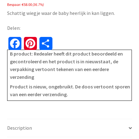
Bespaar:
€
58.00
(36.7%)
was:
is:
Schattig wiegje waar de baby heerlijk in kan liggen.
€157.99.
€99.99.
Delen:
F
P
S
B product: Redealer heeft dit product beoordeeld en
a
i
h
gecontroleerd en het product is in nieuwstaat, de
verpakking vertoont tekenen van een eerdere
c
n
a
verzending
e
t
r
Product is nieuw, ongebruikt. De doos vertoont sporen
van een eerder verzending.
b
e
e
o
r
o
e
Description
k
s