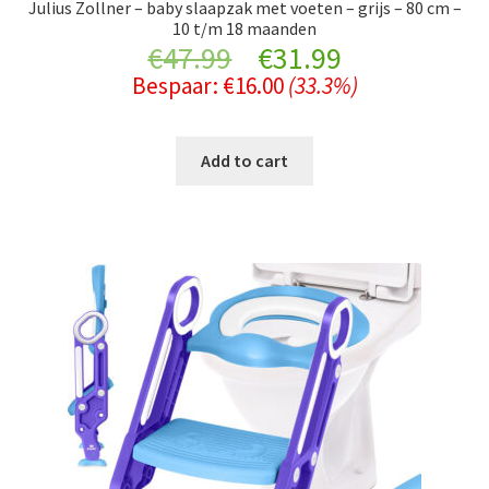
Julius Zollner – baby slaapzak met voeten – grijs – 80 cm –
10 t/m 18 maanden
Original
Current
€
47.99
€
31.99
Bespaar:
€
16.00
(33.3%)
price
price
was:
is:
Add to cart
€47.99.
€31.99.