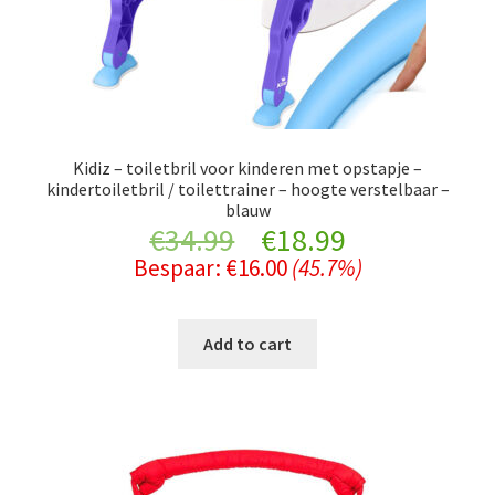
Kidiz – toiletbril voor kinderen met opstapje –
kindertoiletbril / toilettrainer – hoogte verstelbaar –
blauw
Original
Current
€
34.99
€
18.99
Bespaar:
€
16.00
(45.7%)
price
price
was:
is:
Add to cart
€34.99.
€18.99.