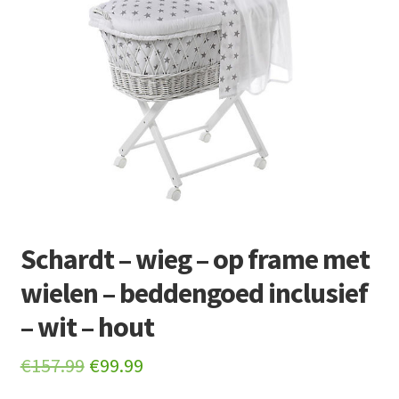
Retourboxen
Schardt – wieg – op frame met
wielen – beddengoed inclusief
– wit – hout
Original
Current
€
157.99
€
99.99
price
price