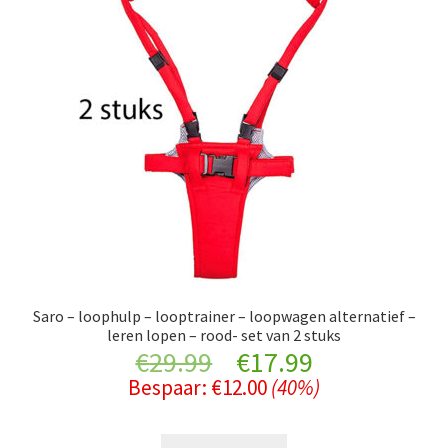
Saro – loophulp – looptrainer – loopwagen alternatief –
leren lopen – rood- set van 2 stuks
Original
Current
€
29.99
€
17.99
Bespaar:
€
12.00
(40%)
price
price