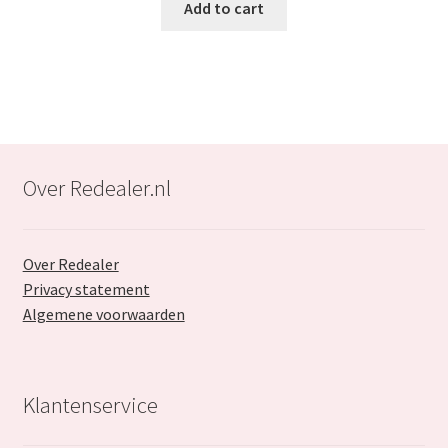
was:
is:
Add to cart
€29.99.
€17.99.
Over Redealer.nl
Over Redealer
Privacy statement
Algemene voorwaarden
Klantenservice