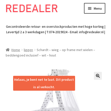
Menu
Skip
Skip
to
to
Exp
Wonen
navigation
content
chil
Gecontroleerde retour- en overstockproducten met hoge korting |
men
Exp
Levertijd 2 a 3 werkdagen | T:074-2019024 - Email:
info@redealer.nl
|
Baby en kind
chil
men
Exp
Tuin
Home
liggen
Schardt – wieg – op frame met wielen –
chil
beddengoed inclusief – wit – hout
men
Exp
Vrije tijd
chil
men
Exp
Electra
chil
Helaas, je bent net te laat. Dit product
🔍
men
Exp
Werk
is al verkocht.
chil
men
Exp
Kleding
chil
men