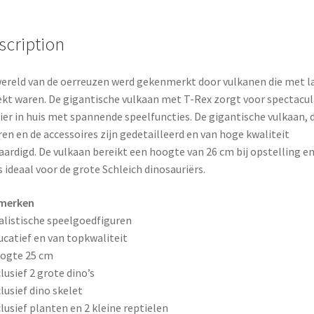
o
e
k
s
scription
t
ereld van de oerreuzen werd gekenmerkt door vulkanen die met l
kt waren. De gigantische vulkaan met T-Rex zorgt voor spectacul
ier in huis met spannende speelfuncties. De gigantische vulkaan, 
ren en de accessoires zijn gedetailleerd en van hoge kwaliteit
aardigd. De vulkaan bereikt een hoogte van 26 cm bij opstelling en
s ideaal voor de grote Schleich dinosauriërs.
merken
alistische speelgoedfiguren
ucatief en van topkwaliteit
ogte 25 cm
clusief 2 grote dino’s
clusief dino skelet
clusief planten en 2 kleine reptielen