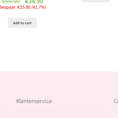
Original
Current
€
59.99
€
34.99
€39.99.
Bespaar:
€
25.00
(41.7%)
price
price
was:
is:
Add to cart
€59.99.
€34.99.
Klantenservice
C