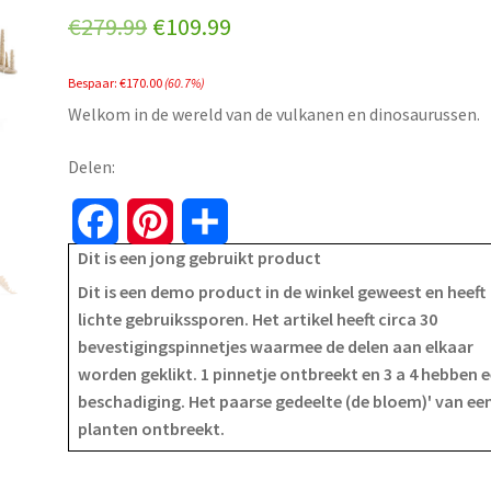
Original
Current
€
279.99
€
109.99
price
price
Bespaar:
€
170.00
(60.7%)
was:
is:
Welkom in de wereld van de vulkanen en dinosaurussen.
€279.99.
€109.99.
Delen:
F
P
S
Dit is een jong gebruikt product
a
i
h
Dit is een demo product in de winkel geweest en heeft
c
n
a
lichte gebruikssporen. Het artikel heeft circa 30
bevestigingspinnetjes waarmee de delen aan elkaar
e
t
r
worden geklikt. 1 pinnetje ontbreekt en 3 a 4 hebben 
beschadiging. Het paarse gedeelte (de bloem)' van ee
b
e
e
planten ontbreekt.
o
r