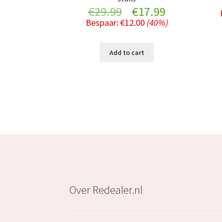
Original
Current
€
29.99
€
17.99
Bespaar:
€
12.00
(40%)
price
price
was:
is:
Add to cart
€29.99.
€17.99.
Over Redealer.nl