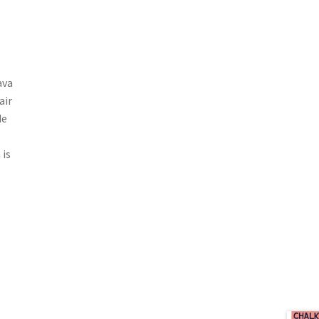
ava
air
de
 is