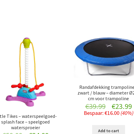
Randafdekking trampoline
zwart / blauw – diameter Ø
cm voor trampoline
Original
€
39.99
€
23.99
Bespaar:
€
16.00
(40%)
price
ttle Tikes – waterspeelgoed-
splash face – speelgoed
watersproeier
was:
i
Add to cart