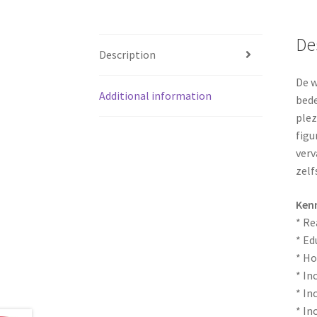
De
Description
De w
Additional information
bede
plez
figu
verv
zelf
Ken
* Re
* Ed
* Ho
* In
* In
* In