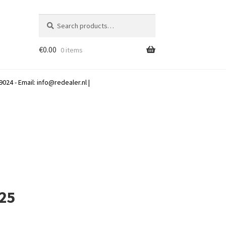
Search
Search
for:
€
0.00
0 items
024 - Email:
info@redealer.nl
|
 25