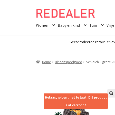
Skip
Skip
to
to
Wonen
Baby en kind
Tuin
Vrije
navigation
content
Gecontroleerde retour- en ov
Home
Binnenspeelgoed
Schleich – grote v
Helaas, je bent net te laat. Dit product
🔍
is al verkocht.