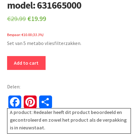
model: 631665000
Original
Current
€
29.99
€
19.99
price
price
Bespaar:
€
10.00
(33.3%)
was:
is:
Set van 5 metabo vliesfilterzakken.
€29.99.
€19.99.
set
Add to cart
van
5
Metabo
Delen:
vliesfilterzak
32
F
P
S
liter
A product: Redealer heeft dit product beoordeeld en
a
i
h
-
gecontroleerd en zowel het product als de verpakking
voor
is in nieuwstaat.
c
n
a
ASA1202/ASA3