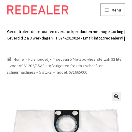
Menu
Skip
Skip
to
to
Exp
Wonen
navigation
content
chil
Gecontroleerde retour- en overstockproducten met hoge korting |
men
Exp
Levertijd 2 a 3 werkdagen | T:074-2019024 - Email:
info@redealer.nl
|
Baby en kind
chil
men
Exp
Tuin
Home
Huishoudelijk
set van 5 Metabo vliesfilterzak 32 liter
chil
– voor ASA1202/ASA3 stofzuiger en frezen / schaaf- en
men
Exp
Vrije tijd
schuurmachines – 5 stuks – model: 631665000
chil
men
Exp
Electra
chil
men
Exp
Werk
🔍
chil
men
Exp
Kleding
chil
men