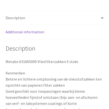
stofzuiger
e
t
r
en
b
e
e
frezen
Description
/
o
r
schaaf-
en
Additional information
o
e
schuurmachines
k
s
-
Description
5
t
stuks
Metabo 631665000 Vliesfilterzakken 5 stuks
-
model:
Kenmerken
631665000
Betere en lichtere ontplooiing van de vliesstofzakken ten
quantity
opzichte van papieren filter zakken
Goed geschikt voor toepassingen waarbij kleine
hoeveelheden fijnstof ontstaan (bijv. aan- en afschuren
van verf- en laksystemen coatings of korte