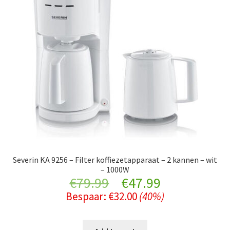
Severin KA 9256 – Filter koffiezetapparaat – 2 kannen – wit
– 1000W
Original
Current
€
79.99
€
47.99
Bespaar:
€
32.00
(40%)
price
price
was:
is: