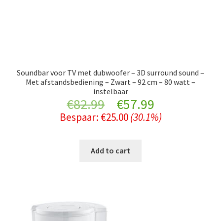
Soundbar voor TV met dubwoofer – 3D surround sound –
Met afstandsbediening – Zwart – 92 cm – 80 watt –
instelbaar
Original
Current
€
82.99
€
57.99
Bespaar:
€
25.00
(30.1%)
price
price
was:
is:
Add to cart
€82.99.
€57.99.