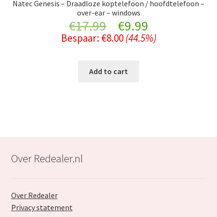
Natec Genesis – Draadloze koptelefoon / hoofdtelefoon –
over-ear – windows
Original
Current
€
17.99
€
9.99
Bespaar:
€
8.00
(44.5%)
price
price
was:
is:
Add to cart
€17.99.
€9.99.
Over Redealer.nl
Over Redealer
Privacy statement