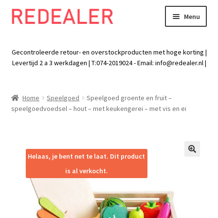
Menu
Skip
Skip
to
to
Exp
Wonen
navigation
content
chil
Gecontroleerde retour- en overstockproducten met hoge korting |
men
Exp
Levertijd 2 a 3 werkdagen | T:074-2019024 - Email:
info@redealer.nl
|
Baby en kind
chil
men
Exp
Tuin
Home
Speelgoed
Speelgoed groente en fruit –
chil
speelgoedvoedsel – hout – met keukengerei – met vis en ei
men
Exp
Vrije tijd
chil
men
Exp
Electra
chil
Helaas, je bent net te laat. Dit product
🔍
men
Exp
Werk
is al verkocht.
chil
men
Exp
Kleding
chil
men