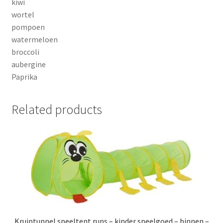
kiwi
wortel
pompoen
watermeloen
broccoli
aubergine
Paprika
Related products
Kruiptunnel speeltent rups – kinder speelgoed – binnen –