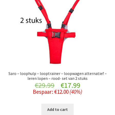
Saro – loophulp – looptrainer – loopwagen alternatief –
leren lopen – rood- set van 2 stuks
Original
Current
€
29.99
€
17.99
Bespaar:
€
12.00
(40%)
price
price
was:
is:
Add to cart