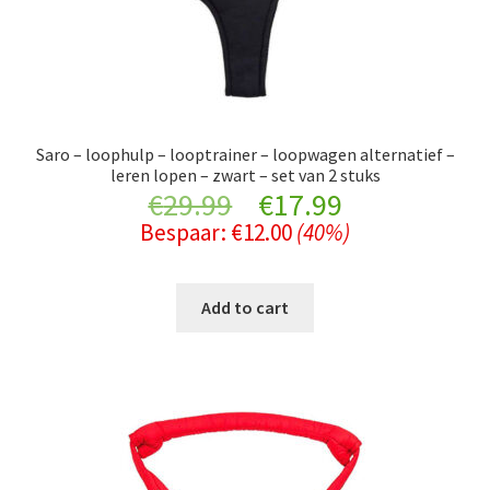
Saro – loophulp – looptrainer – loopwagen alternatief –
leren lopen – zwart – set van 2 stuks
Original
Current
€
29.99
€
17.99
Bespaar:
€
12.00
(40%)
price
price
was:
is:
Add to cart
€29.99.
€17.99.