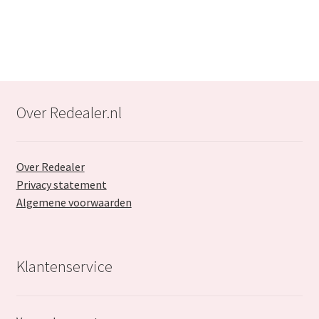
€29.99.
€17.99.
Over Redealer.nl
Over Redealer
Privacy statement
Algemene voorwaarden
Klantenservice