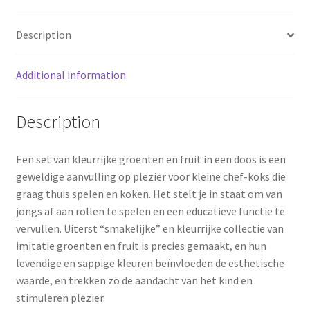
e
t
r
Description
b
e
e
Additional information
o
r
o
e
Description
k
s
Een set van kleurrijke groenten en fruit in een doos is een
t
geweldige aanvulling op plezier voor kleine chef-koks die
graag thuis spelen en koken. Het stelt je in staat om van
jongs af aan rollen te spelen en een educatieve functie te
vervullen. Uiterst “smakelijke” en kleurrijke collectie van
imitatie groenten en fruit is precies gemaakt, en hun
levendige en sappige kleuren beïnvloeden de esthetische
waarde, en trekken zo de aandacht van het kind en
stimuleren plezier.