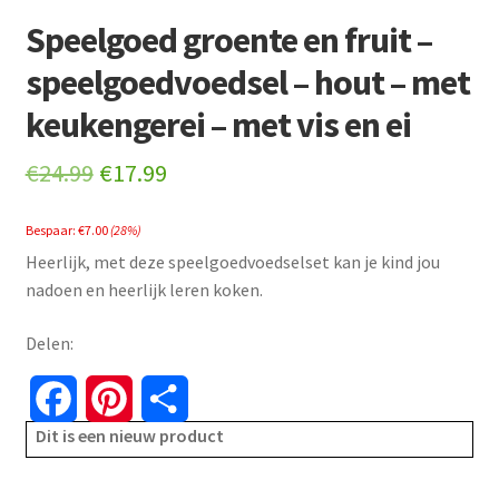
Speelgoed groente en fruit –
speelgoedvoedsel – hout – met
keukengerei – met vis en ei
Original
Current
€
24.99
€
17.99
price
price
Bespaar:
€
7.00
(28%)
was:
is:
Heerlijk, met deze speelgoedvoedselset kan je kind jou
€24.99.
€17.99.
nadoen en heerlijk leren koken.
Delen:
F
P
S
Dit is een nieuw product
a
i
h
c
n
a