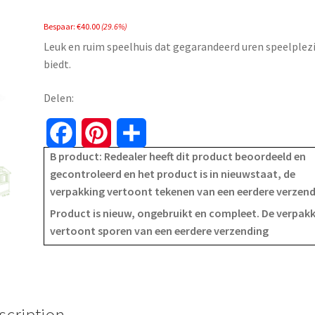
price
price
Bespaar:
€
40.00
(29.6%)
was:
is:
Leuk en ruim speelhuis dat gegarandeerd uren speelplez
€134.99.
€94.99.
biedt.
Delen:
F
P
S
B product: Redealer heeft dit product beoordeeld en
a
i
h
gecontroleerd en het product is in nieuwstaat, de
verpakking vertoont tekenen van een eerdere verzen
c
n
a
Product is nieuw, ongebruikt en compleet. De verpak
e
t
r
vertoont sporen van een eerdere verzending
b
e
e
o
r
o
e
scription