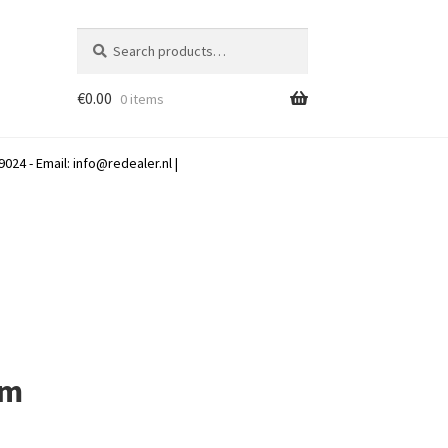
Search
Search
for:
€
0.00
0 items
024 - Email:
info@redealer.nl
|
cm