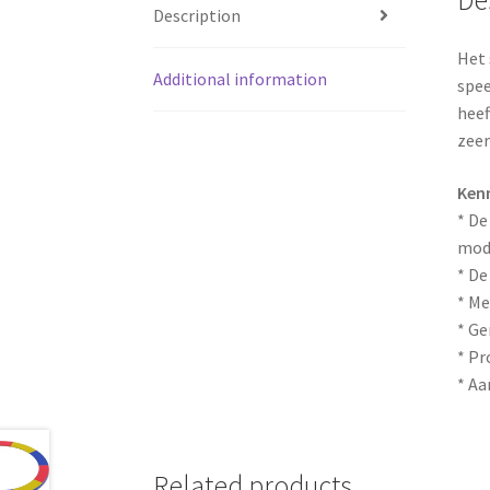
Description
Het 
Additional information
spee
heef
zeer
Ken
* De
mode
* De
* Me
* Ge
* Pr
* Aa
Related products