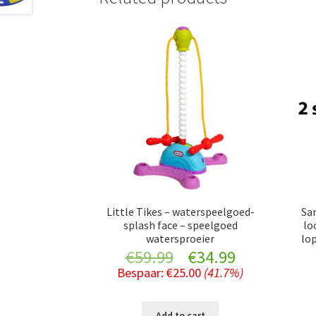
Little Tikes – waterspeelgoed-
Sar
splash face – speelgoed
lo
watersproeier
lo
Original
Current
€
59.99
€
34.99
Bespaar:
€
25.00
(41.7%)
price
price
was:
is:
Add to cart