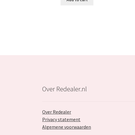
€59.99.
€34.99.
Over Redealer.nl
Over Redealer
Privacy statement
Algemene voorwaarden