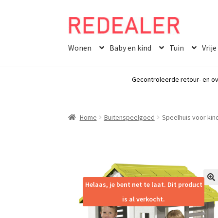
Skip
Skip
to
to
Wonen
Baby en kind
Tuin
Vrije
navigation
content
Gecontroleerde retour- en ov
Home
Buitenspeelgoed
Speelhuis voor kin
Helaas, je bent net te laat. Dit product
🔍
is al verkocht.