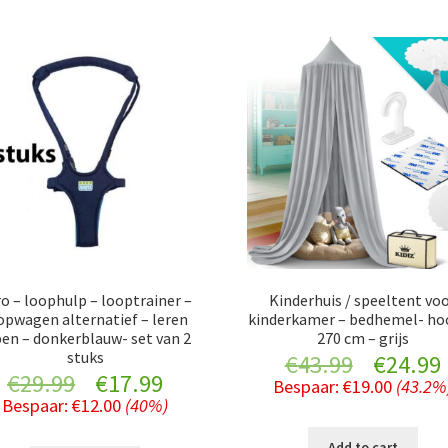
o – loophulp – looptrainer –
Kinderhuis / speeltent vo
opwagen alternatief – leren
kinderkamer – bedhemel- ho
pen – donkerblauw- set van 2
270 cm – grijs
stuks
Original
€
43.99
€
24.99
Original
Current
€
29.99
€
17.99
Bespaar:
€
19.00
(43.2%
price
Bespaar:
€
12.00
(40%)
price
price
was:
i
Add to cart