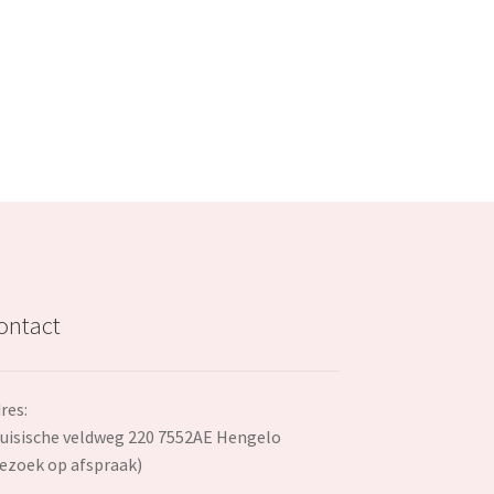
€24.99.
ontact
res:
uisische veldweg 220 7552AE Hengelo
ezoek op afspraak)