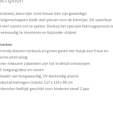
k
s
stabiele, kleurrijke Jolie House met zijn geweldige
t
leigenschappen biedt veel plezier voor de kleintjes. Dit speelhuis
t veel ruimte om te spelen. Dankzij het speciale fabricageproces i
 eenvoudig te monteren en bijzonder stabiel.
merken
 trendy kleuren turkoois en groen geven het huisje een frisse en
rne uitstraling
 vier robuuste zijwanden zijn tot in detail ontworpen
t toegangsdeur en ramen
maakt van hoogwaardig, UV-bestendig plastic
oductafmetingen (lxbxh): 127 x 110 x 98 cm
nbevolen leeftijd: geschikt voor kinderen vanaf 2 jaar.