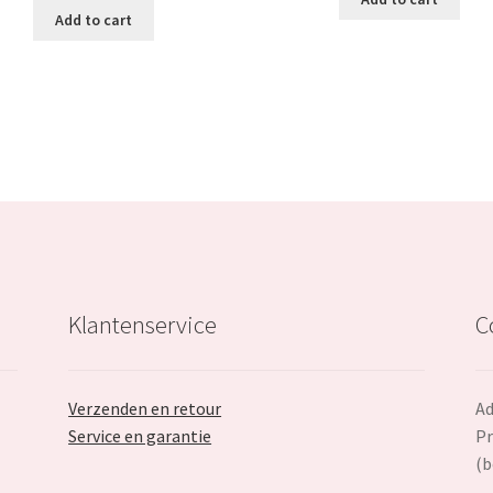
was:
is:
Add to cart
€43.99.
€29.99.
€17.99.
Klantenservice
C
Verzenden en retour
Ad
Service en garantie
Pr
(b