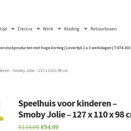
 tijd
Electra
Werk
Kleding
Retourboxen
erstockproducten met hoge korting | Levertijd 2 a 3 werkdagen | T:074-2019
deren – Smoby Jolie – 127 x 110 x 98 cm
Speelhuis voor kinderen –
Smoby Jolie – 127 x 110 x 98 
Original
Current
€
134.99
€
94.99