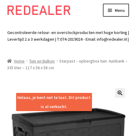
Menu
Skip
Skip
to
to
Exp
Wonen
navigation
content
chil
Gecontroleerde retour- en overstockproducten met hoge korting |
men
Exp
Levertijd 2 a 3 werkdagen | T:074-2019024 - Email:
info@redealer.nl
|
Baby en kind
chil
men
Exp
Tuin
Home
Tuin en Balkon
Starpast – opbergbox tuin -tuinbank –
chil
335 liter – 117 x 56 x 58 cm
men
Exp
Vrije tijd
chil
men
Exp
Electra
chil
Helaas, je bent net te laat. Dit product
🔍
men
Exp
Werk
is al verkocht.
chil
men
Exp
Kleding
chil
men