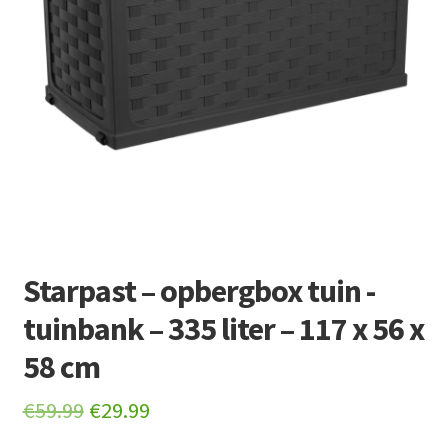
Retourboxen
Starpast – opbergbox tuin -
tuinbank – 335 liter – 117 x 56 x
58 cm
Original
Current
€
59.99
€
29.99
price
price