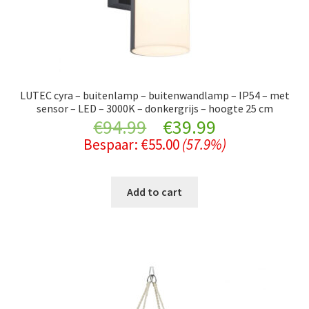
LUTEC cyra – buitenlamp – buitenwandlamp – IP54 – met
sensor – LED – 3000K – donkergrijs – hoogte 25 cm
Original
Current
€
94.99
€
39.99
Bespaar:
€
55.00
(57.9%)
price
price
was:
is:
Add to cart
€94.99.
€39.99.