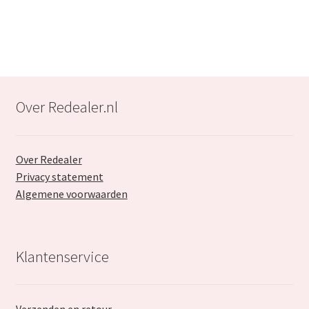
€45.99.
€24.99.
Over Redealer.nl
Over Redealer
Privacy statement
Algemene voorwaarden
Klantenservice
Verzenden en retour