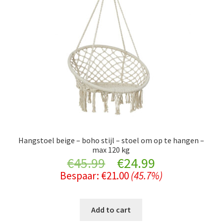
Hangstoel beige – boho stijl – stoel om op te hangen –
max 120 kg
Original
Current
€
45.99
€
24.99
Bespaar:
€
21.00
(45.7%)
price
price
was:
is:
Add to cart