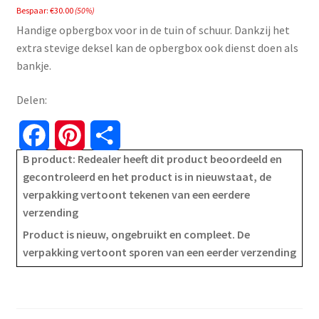
Bespaar:
€
30.00
(50%)
was:
is:
Handige opbergbox voor in de tuin of schuur. Dankzij het
€59.99.
€29.99.
extra stevige deksel kan de opbergbox ook dienst doen als
bankje.
Delen:
F
P
S
B product: Redealer heeft dit product beoordeeld en
a
i
h
gecontroleerd en het product is in nieuwstaat, de
verpakking vertoont tekenen van een eerdere
c
n
a
verzending
e
t
r
Product is nieuw, ongebruikt en compleet. De
verpakking vertoont sporen van een eerder verzending
b
e
e
o
r
o
e