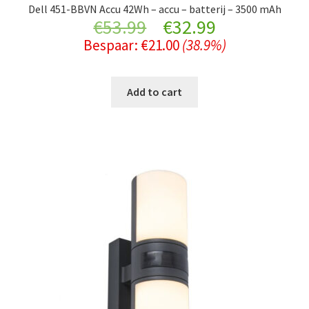
Dell 451-BBVN Accu 42Wh – accu – batterij – 3500 mAh
Original
Current
€
53.99
€
32.99
Bespaar:
€
21.00
(38.9%)
price
price
was:
is:
Add to cart
€53.99.
€32.99.