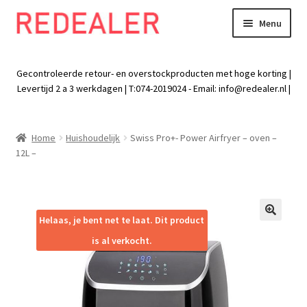
Menu
Skip
Skip
to
to
Exp
Wonen
navigation
content
chil
Gecontroleerde retour- en overstockproducten met hoge korting |
men
Exp
Levertijd 2 a 3 werkdagen | T:074-2019024 - Email:
info@redealer.nl
|
Baby en kind
chil
men
Exp
Tuin
Home
Huishoudelijk
Swiss Pro+- Power Airfryer – oven –
chil
12L –
men
Exp
Vrije tijd
chil
men
Exp
Electra
chil
Helaas, je bent net te laat. Dit product
🔍
men
Exp
Werk
is al verkocht.
chil
men
Exp
Kleding
chil
men