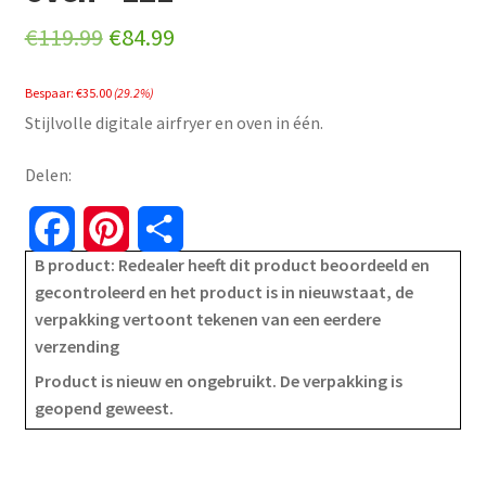
Original
Current
€
119.99
€
84.99
price
price
Bespaar:
€
35.00
(29.2%)
was:
is:
Stijlvolle digitale airfryer en oven in één.
€119.99.
€84.99.
Delen:
F
P
S
B product: Redealer heeft dit product beoordeeld en
a
i
h
gecontroleerd en het product is in nieuwstaat, de
verpakking vertoont tekenen van een eerdere
c
n
a
verzending
e
t
r
Product is nieuw en ongebruikt. De verpakking is
geopend geweest.
b
e
e
o
r