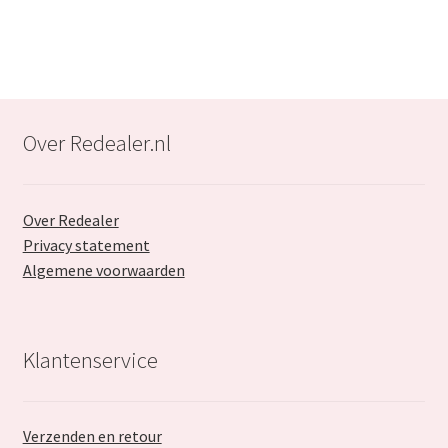
€289.99.
€177.99.
Over Redealer.nl
Over Redealer
Privacy statement
Algemene voorwaarden
Klantenservice
Verzenden en retour