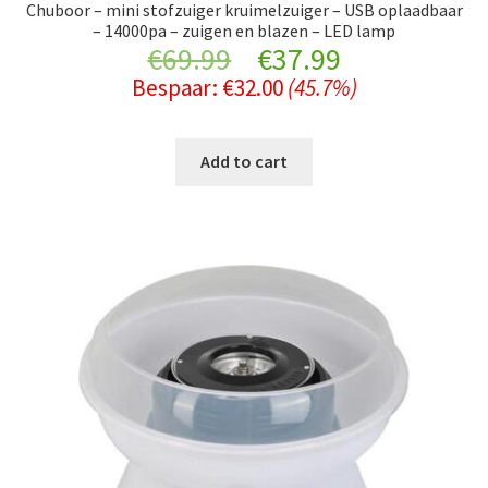
Chuboor – mini stofzuiger kruimelzuiger – USB oplaadbaar
– 14000pa – zuigen en blazen – LED lamp
Original
Current
€
69.99
€
37.99
Bespaar:
€
32.00
(45.7%)
price
price
was:
is:
Add to cart
€69.99.
€37.99.