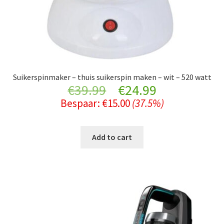
Suikerspinmaker – thuis suikerspin maken – wit – 520 watt
Original
Current
€
39.99
€
24.99
Bespaar:
€
15.00
(37.5%)
price
price
was:
is:
Add to cart
€39.99.
€24.99.