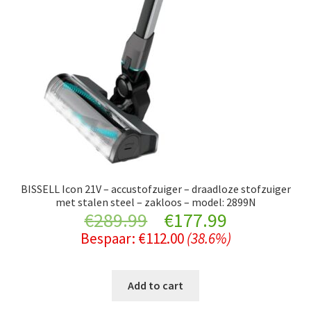
BISSELL Icon 21V – accustofzuiger – draadloze stofzuiger
met stalen steel – zakloos – model: 2899N
Original
Current
€
289.99
€
177.99
Bespaar:
€
112.00
(38.6%)
price
price
was:
is:
Add to cart