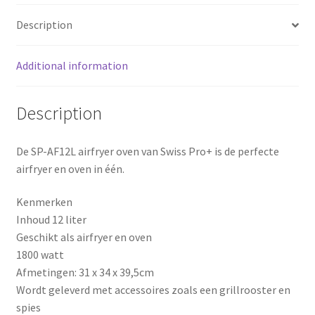
o
e
Description
k
s
Additional information
t
Description
De SP-AF12L airfryer oven van Swiss Pro+ is de perfecte
airfryer en oven in één.
Kenmerken
Inhoud 12 liter
Geschikt als airfryer en oven
1800 watt
Afmetingen: 31 x 34 x 39,5cm
Wordt geleverd met accessoires zoals een grillrooster en
spies