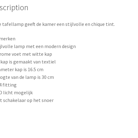
scription
-
b
e
e
hoogte
30
 tafellamp geeft de kamer een stijlvolle en chique tint.
o
r
cm
quantity
o
e
merken
ijlvolle lamp met een modern design
k
s
rome voet met witte kap
 kap is gemaakt van textiel
t
ameter kap is 16.5 cm
ogte van de lamp is 30 cm
4 fitting
D licht mogelijk
t schakelaar op het snoer