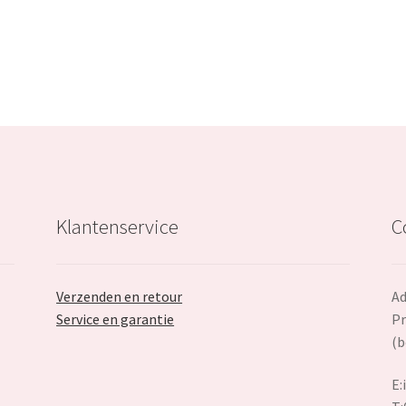
€34.99.
€21.99.
€89.99.
Klantenservice
C
Verzenden en retour
Ad
Service en garantie
Pr
(b
E: