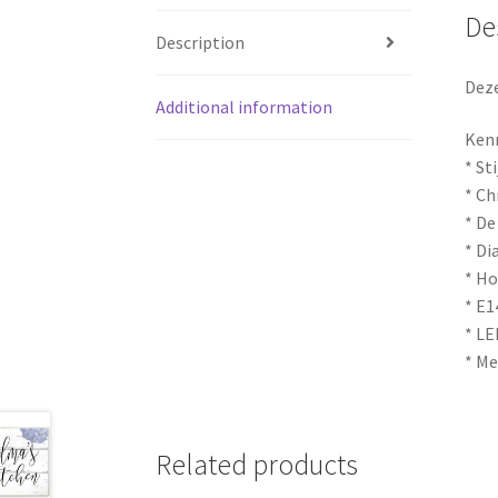
De
Description
Deze
Additional information
Ken
* St
* Ch
* De
* Di
* Ho
* E1
* LE
* Me
Related products