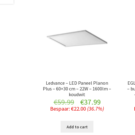
Ledvance – LED Paneel Planon
EGL
Plus – 60×30 cm – 22W – 1600lm –
– b
koudwit
Original
Current
€
59.99
€
37.99
Bespaar:
€
22.00
(36.7%)
price
price
was:
is:
Add to cart