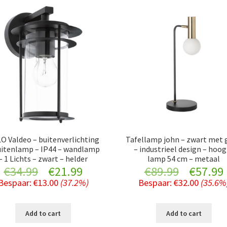
O Valdeo – buitenverlichting
Tafellamp john – zwart met 
uitenlamp – IP44 – wandlamp
– industrieel design – hoo
– 1 Lichts – zwart – helder
lamp 54 cm – metaal
Original
Current
Original
€
34.99
€
21.99
€
89.99
€
57.99
Bespaar:
€
13.00
(37.2%)
Bespaar:
€
32.00
(35.6%
price
price
price
was:
is:
was:
i
Add to cart
Add to cart