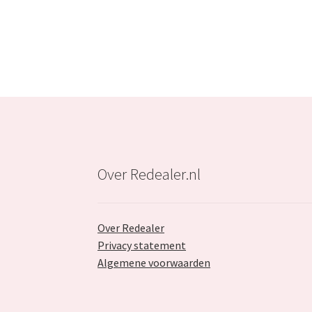
€59.99.
€37.99.
Over Redealer.nl
Over Redealer
Privacy statement
Algemene voorwaarden