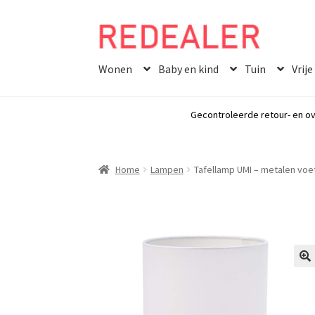
Skip
Skip
to
to
Wonen
Baby en kind
Tuin
Vrije
navigation
content
Gecontroleerde retour- en ov
Home
Lampen
Tafellamp UMI – metalen voe
🔍