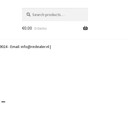
Search
Search
for:
€
0.00
0 items
024 - Email:
info@redealer.nl
|
 –