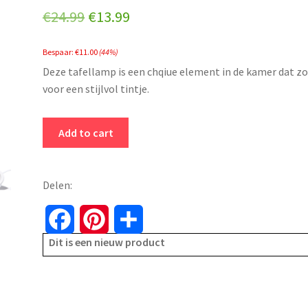
Original
Current
€
24.99
€
13.99
price
price
Bespaar:
€
11.00
(44%)
was:
is:
Deze tafellamp is een chqiue element in de kamer dat z
€24.99.
€13.99.
voor een stijlvol tintje.
Tafellamp
Add to cart
UMI
-
metalen
Delen:
voet
-
F
P
S
chrome-
Dit is een nieuw product
a
i
h
textiel
lampenkap
c
n
a
-
wit
e
t
r