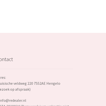
€57.99.
ontact
res:
uisische veldweg 220 7552AE Hengelo
ezoek op afspraak)
info@redealer.nl