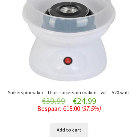
Suikerspinmaker – thuis suikerspin maken – wit – 520 watt
Original
Current
€
39.99
€
24.99
Bespaar:
€
15.00
(37.5%)
price
price
was:
is:
Add to cart