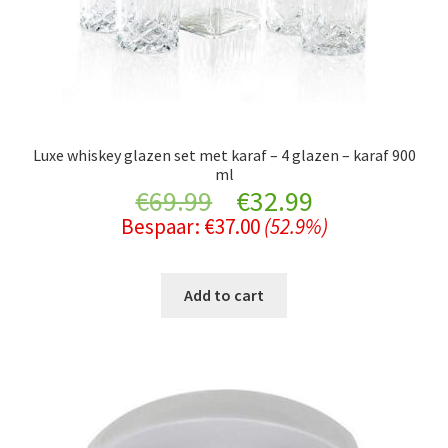
Luxe whiskey glazen set met karaf – 4 glazen – karaf 900
ml
Original
Current
€
69.99
€
32.99
Bespaar:
€
37.00
(52.9%)
price
price
was:
is:
Add to cart
€69.99.
€32.99.