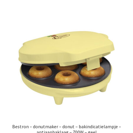
€39.99.
€24.99.
Bestron – donutmaker – donut – bakindicatielampje –
antiaanbaklaag – 700W – geel