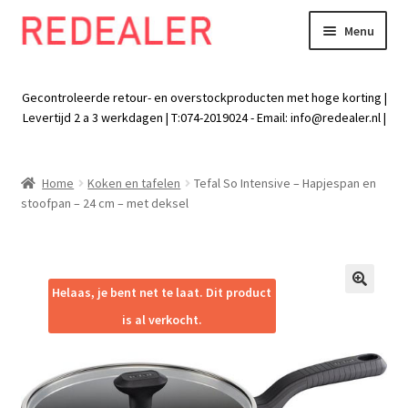
Menu
Skip
Skip
to
to
Exp
Wonen
navigation
content
chil
Gecontroleerde retour- en overstockproducten met hoge korting |
men
Exp
Levertijd 2 a 3 werkdagen | T:074-2019024 - Email:
info@redealer.nl
|
Baby en kind
chil
men
Exp
Tuin
Home
Koken en tafelen
Tefal So Intensive – Hapjespan en
chil
stoofpan – 24 cm – met deksel
men
Exp
Vrije tijd
chil
men
Exp
Electra
chil
Helaas, je bent net te laat. Dit product
🔍
men
Exp
Werk
is al verkocht.
chil
men
Exp
Kleding
chil
men