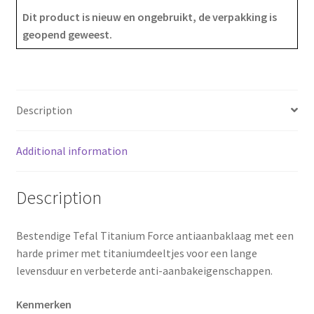
Dit product is nieuw en ongebruikt, de verpakking is
e
t
r
geopend geweest.
b
e
e
o
r
Description
o
e
k
s
Additional information
t
Description
Bestendige Tefal Titanium Force antiaanbaklaag met een
harde primer met titaniumdeeltjes voor een lange
levensduur en verbeterde anti-aanbakeigenschappen.
Kenmerken