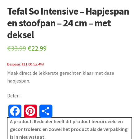
Tefal So Intensive – Hapjespan
en stoofpan – 24 cm – met
deksel
Original
Current
€
33.99
€
22.99
price
price
Bespaar:
€
11.00
(32.4%)
was:
is:
Maak direct de lekkerste gerechten klaar met deze
€33.99.
€22.99.
hapjespan.
Delen:
F
P
S
A product: Redealer heeft dit product beoordeeld en
a
i
h
gecontroleerd en zowel het product als de verpakking
is in nieuwstaat.
c
n
a