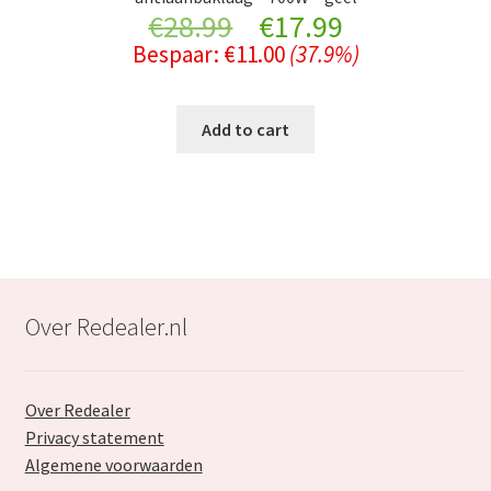
Original
Current
€
28.99
€
17.99
Bespaar:
€
11.00
(37.9%)
price
price
was:
is:
Add to cart
€28.99.
€17.99.
Over Redealer.nl
Over Redealer
Privacy statement
Algemene voorwaarden