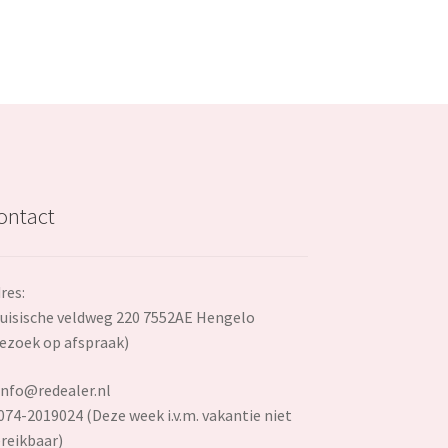
ontact
res:
uisische veldweg 220 7552AE Hengelo
ezoek op afspraak)
info@redealer.nl
074-2019024 (Deze week i.v.m. vakantie niet
reikbaar)