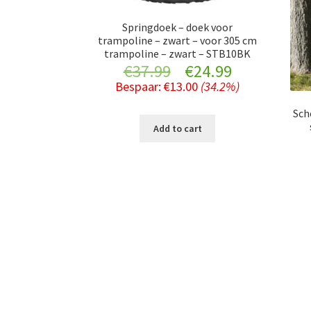
Springdoek – doek voor
trampoline – zwart – voor 305 cm
trampoline – zwart – STB10BK
Original
Current
€
37.99
€
24.99
Bespaar:
€
13.00
(34.2%)
price
price
Sch
was:
is:
Add to cart
€37.99.
€24.99.