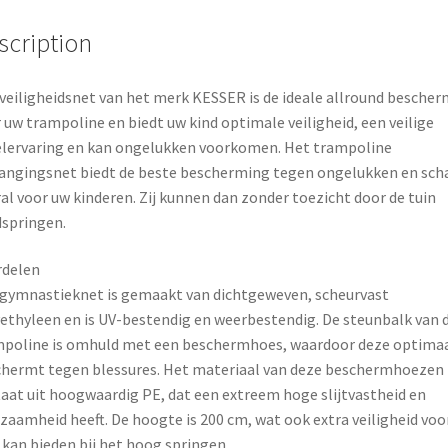
o
r
scription
o
e
k
s
veiligheidsnet van het merk KESSER is de ideale allround besche
 uw trampoline en biedt uw kind optimale veiligheid, een veilige
t
lervaring en kan ongelukken voorkomen. Het trampoline
angingsnet biedt de beste bescherming tegen ongelukken en sch
al voor uw kinderen. Zij kunnen dan zonder toezicht door de tuin
springen.
rdelen
gymnastieknet is gemaakt van dichtgeweven, scheurvast
ethyleen en is UV-bestendig en weerbestendig. De steunbalk van 
poline is omhuld met een beschermhoes, waardoor deze optima
hermt tegen blessures. Het materiaal van deze beschermhoezen
aat uit hoogwaardig PE, dat een extreem hoge slijtvastheid en
zaamheid heeft. De hoogte is 200 cm, wat ook extra veiligheid voo
 kan bieden bij het hoog springen