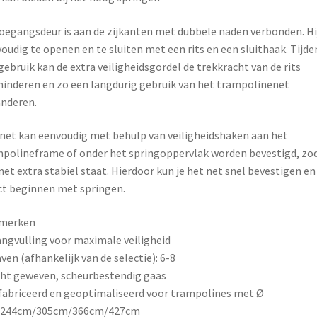
oegangsdeur is aan de zijkanten met dubbele naden verbonden. Hij
oudig te openen en te sluiten met een rits en een sluithaak. Tijde
gebruik kan de extra veiligheidsgordel de trekkracht van de rits
inderen en zo een langdurig gebruik van het trampolinenet
nderen.
net kan eenvoudig met behulp van veiligheidshaken aan het
polineframe of onder het springoppervlak worden bevestigd, zo
net extra stabiel staat. Hierdoor kun je het net snel bevestigen en
ct beginnen met springen.
merken
angvulling voor maximale veiligheid
aven (afhankelijk van de selectie): 6-8
cht geweven, scheurbestendig gaas
fabriceerd en geoptimaliseerd voor trampolines met Ø
/244cm/305cm/366cm/427cm