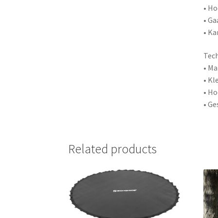
• Ho
• Ga
• Ka
Tec
• Ma
• Kl
• Ho
• Ge
Related products