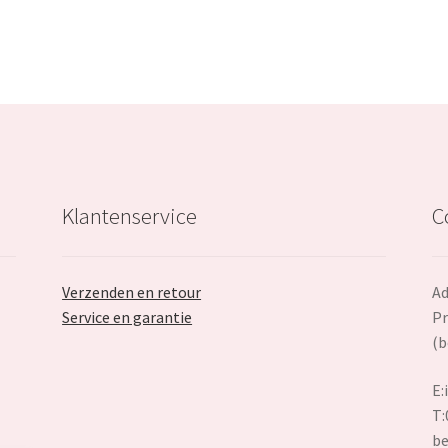
Klantenservice
C
Verzenden en retour
Ad
Service en garantie
Pr
(b
E:
T:
be