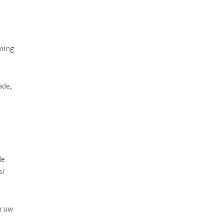
rming
ade,
de
al
r uw