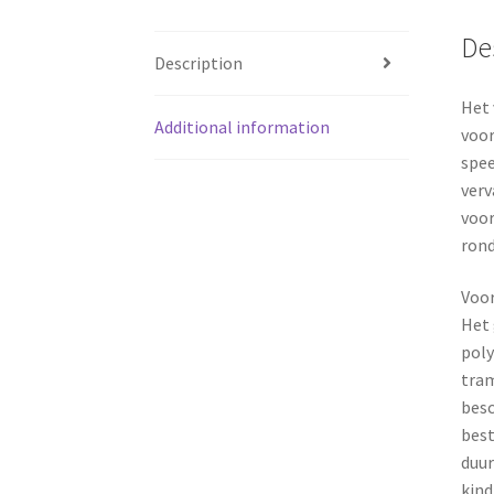
De
Description
Het 
Additional information
voor
spee
verv
voor
rond
Voo
Het 
poly
tram
besc
best
duur
kind