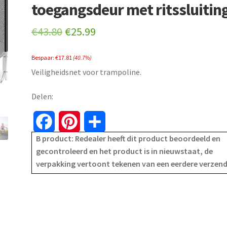
toegangsdeur met ritssluitin
Original
Current
€
43.80
€
25.99
price
price
Bespaar:
€
17.81
(40.7%)
was:
is:
Veiligheidsnet voor trampoline.
€43.80.
€25.99.
Delen:
F
P
S
B product: Redealer heeft dit product beoordeeld en
a
i
h
gecontroleerd en het product is in nieuwstaat, de
verpakking vertoont tekenen van een eerdere verzen
c
n
a
e
t
r
b
e
e