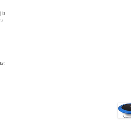
 is
ns
dat