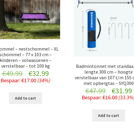
ommel – nestschommel – XL
schommel – 77 x 103 cm –
kinderen – volwassenen –
verstelbaar – tot 100 kg
Badmintonnet met standaar
Original
Current
lengte 300 cm – hoogte
€
49.99
€
32.99
verstelbaar van 107 t/m 155 
Bespaar:
€
17.00
(34%)
met opbergtas – SYQ300
price
price
Original
€
47.99
€
31.99
was:
is:
Bespaar:
€
16.00
(33.3%
Add to cart
price
€49.99.
€32.99.
was:
i
Add to cart
€47.99.