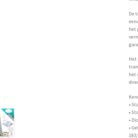
De t
eenv
het 
verm
gara
Het 
tram
het 
dire
Ken
• St
• St
• Di
• Ge
183