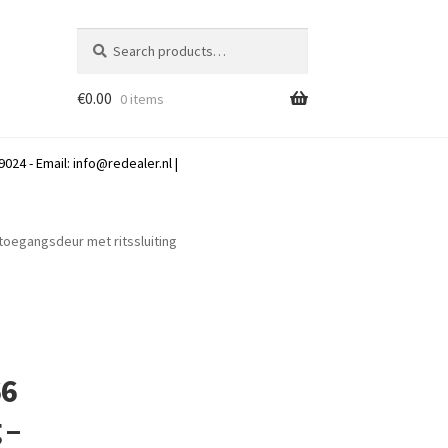
Search
Search
for:
€
0.00
0 items
024 - Email:
info@redealer.nl
|
toegangsdeur met ritssluiting
66
 –