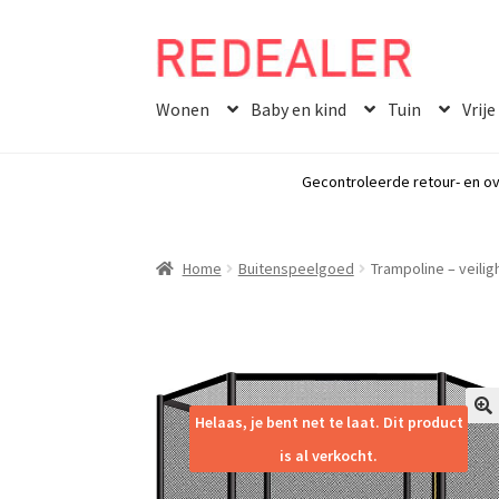
Skip
Skip
to
to
Wonen
Baby en kind
Tuin
Vrije
navigation
content
Gecontroleerde retour- en ov
Home
Buitenspeelgoed
Trampoline – veili
Helaas, je bent net te laat. Dit product
🔍
is al verkocht.