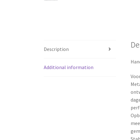
De
Description
Hand
Additional information
Voo
Meta
ontw
dage
perf
Opbe
meeg
gema
Stab