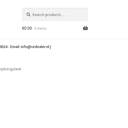
Search
Search
for:
€
0.00
0 items
024 - Email:
info@redealer.nl
|
n opbergplank