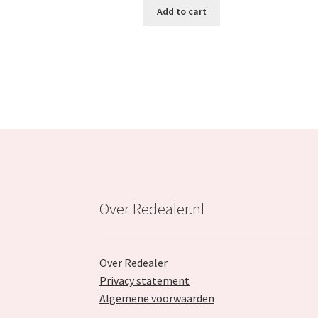
was:
is:
Add to cart
€75.99.
€34.99.
Over Redealer.nl
Over Redealer
Privacy statement
Algemene voorwaarden