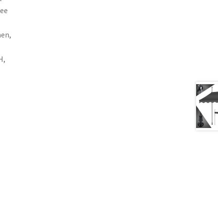
mee
men,
H,