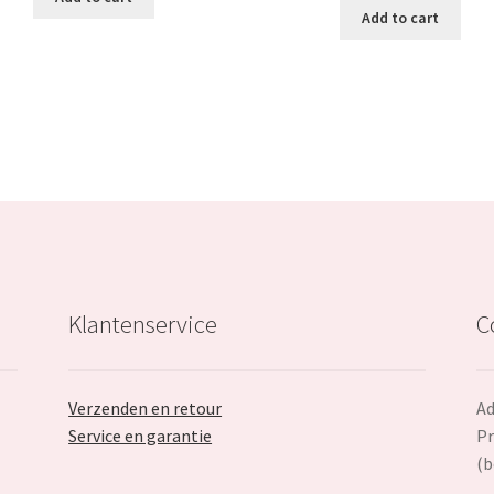
was:
i
Add to cart
€18.79.
€11.29.
€28.99.
Klantenservice
C
Verzenden en retour
Ad
Service en garantie
Pr
(b