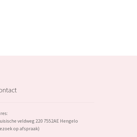
s:
€17.99.
ontact
res:
uisische veldweg 220 7552AE Hengelo
ezoek op afspraak)