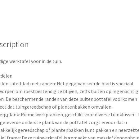
o
r
o
e
k
s
scription
t
ige werktafel voor in de tuin.
rdelen
len tafelblad met randen: Het gegalvaniseerde blad is speciaal
orpen om roestbestendig te blijven, zelfs buiten op regenachtig
n. De beschermende randen van deze buitenpottafel voorkomen
ect dat tuingereedschap of plantenbakken omvallen.
rgplank: Ruime werkplanken, geschikt voor diverse tuinklussen. 
eleverde onderste plank van de pottafel zorgt ervoor dat u
kkelijk gereedschap of plantenbakken kunt pakken en neerzette
iel frame: Deze tuinwerktafel is gemaakt van massief dennenhou