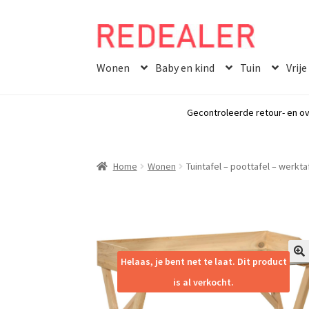
Skip
Skip
to
to
Wonen
Baby en kind
Tuin
Vrije
navigation
content
Gecontroleerde retour- en ov
Home
Wonen
Tuintafel – poottafel – werkt
Helaas, je bent net te laat. Dit product
🔍
is al verkocht.