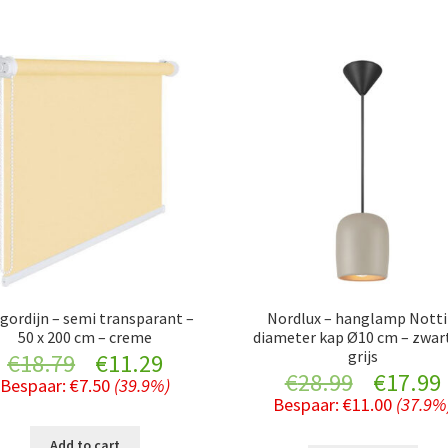
gordijn – semi transparant –
Nordlux – hanglamp Notti
50 x 200 cm – creme
diameter kap Ø10 cm – zwar
grijs
Original
Current
€
18.79
€
11.29
Original
€
28.99
€
17.99
Bespaar:
€
7.50
(39.9%)
price
price
Bespaar:
€
11.00
(37.9%
price
was:
is:
Add to cart