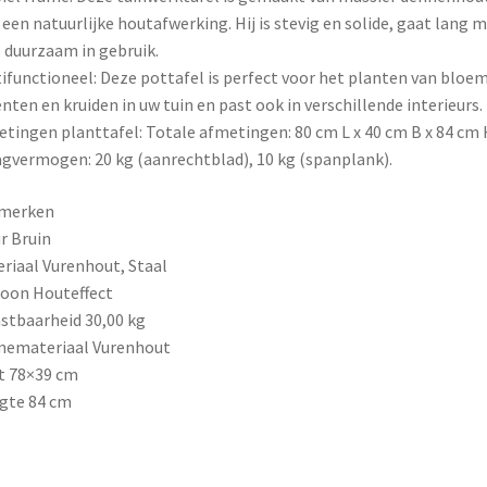
een natuurlijke houtafwerking. Hij is stevig en solide, gaat lang 
s duurzaam in gebruik.
ifunctioneel: Deze pottafel is perfect voor het planten van bloe
nten en kruiden in uw tuin en past ook in verschillende interieurs.
tingen planttafel: Totale afmetingen: 80 cm L x 40 cm B x 84 cm 
gvermogen: 20 kg (aanrechtblad), 10 kg (spanplank).
merken
r Bruin
riaal Vurenhout, Staal
oon Houteffect
stbaarheid 30,00 kg
memateriaal Vurenhout
t 78×39 cm
gte 84 cm