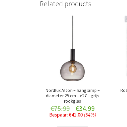
Related products
Nordlux Alton – hanglamp –
Rol
diameter 25 cm – e27 – grijs
rookglas
Original
Current
€
75.99
€
34.99
Bespaar:
€
41.00
(54%)
price
price