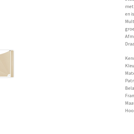
met 
en i
Mult
groe
Afme
Draa
Ken
Kleu
Mate
Patr
Bela
Fra
Maa
Hoo