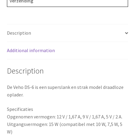
verzending
tablet
e
t
r
horloge
b
e
e
quantity
o
r
Description
o
e
Additional information
k
s
Description
t
De Veho DS-6 is een superslank en strak model draadloze
oplader.
Specificaties
Opgenomen vermogen: 12 V / 1,67 A, 9 V / 1,67 A, 5 V / 2 A.
Uitgangsvermogen: 15 W (compatibel met 10 W, 7,5 W, 5
W)