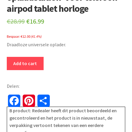
airpod tablet horloge
Original
Current
€
28.99
€
16.99
price
price
Bespaar:
€
12.00
(41.4%)
was:
is:
Draadloze universele oplader.
€28.99.
€16.99.
Veho
Add to cart
DS-
6
-
Delen:
draadloos
oplaadstation
F
P
S
-
B product: Redealer heeft dit product beoordeeld en
a
i
h
voor
gecontroleerd en het product is in nieuwstaat, de
telefoon
verpakking vertoont tekenen van een eerdere
c
n
a
airpod