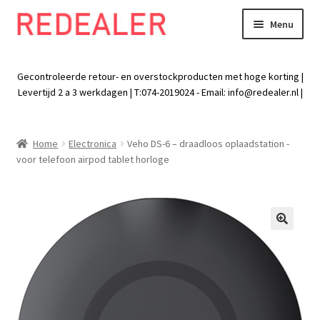
Menu
Skip
Skip
to
to
Exp
Wonen
navigation
content
chil
Gecontroleerde retour- en overstockproducten met hoge korting |
men
Exp
Levertijd 2 a 3 werkdagen | T:074-2019024 - Email:
info@redealer.nl
|
Baby en kind
chil
men
Exp
Tuin
Home
Electronica
Veho DS-6 – draadloos oplaadstation -
chil
voor telefoon airpod tablet horloge
men
Exp
Vrije tijd
chil
men
Exp
Electra
chil
🔍
men
Exp
Werk
chil
men
Exp
Kleding
chil
men