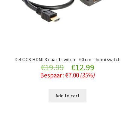
DeLOCK HDMI 3 naar 1 switch – 60 cm – hdmi switch
Original
Current
€
19.99
€
12.99
Bespaar:
€
7.00
(35%)
price
price
was:
is:
Add to cart
€19.99.
€12.99.