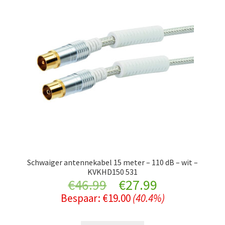
Schwaiger antennekabel 15 meter – 110 dB – wit –
KVKHD150 531
Original
Current
€
46.99
€
27.99
Bespaar:
€
19.00
(40.4%)
price
price