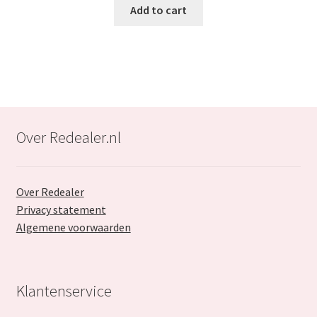
was:
is:
Add to cart
€46.99.
€27.99.
Over Redealer.nl
Over Redealer
Privacy statement
Algemene voorwaarden
Klantenservice