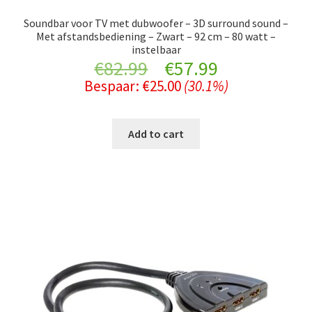
Soundbar voor TV met dubwoofer – 3D surround sound –
Met afstandsbediening – Zwart – 92 cm – 80 watt –
instelbaar
Original
Current
€
82.99
€
57.99
Bespaar:
€
25.00
(30.1%)
price
price
was:
is:
Add to cart
€82.99.
€57.99.