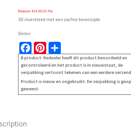
price
price
Bespaar:
€
15.00
(33.3%)
was:
is:
3D vloerkleed met een zachte bovenzijde.
€44.99.
€29.99.
Delen:
F
P
S
B product: Redealer heeft dit product beoordeeld en
a
i
h
gecontroleerd en het product is in nieuwstaat, de
verpakking vertoont tekenen van een eerdere verzen
c
n
a
Product is nieuw en ongebruikt. De verpakking is geo
e
t
r
geweest.
b
e
e
o
r
o
e
scription