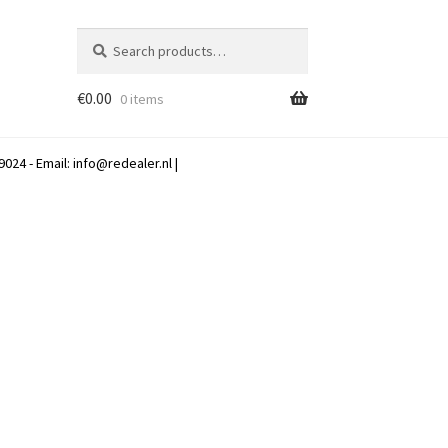
Search
Search
for:
€
0.00
0 items
024 - Email:
info@redealer.nl
|