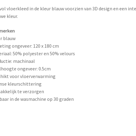
k
s
lvol vloerkleed in de kleur blauw voorzien van 3D design en een int
t
we kleur.
merken
r blauw
ting ongeveer: 120 x 180 cm
riaal: 50% polyester en 50% velours
uctie: machinaal
hoogte ongeveer: 0.5cm
hikt voor vloerverwarming
nse kleurschittering
kkelijk te verzorgen
aar in de wasmachine op 30 graden