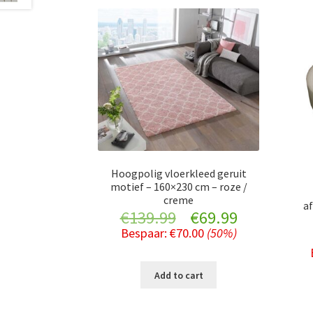
Hoogpolig vloerkleed geruit
motief – 160×230 cm – roze /
creme
af
Original
Current
€
139.99
€
69.99
Bespaar:
€
70.00
(50%)
price
price
was:
is:
Add to cart
€139.99.
€69.99.