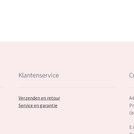
€29.99.
€18.99.
Klantenservice
C
Verzenden en retour
Ad
Service en garantie
Pr
(b
E: