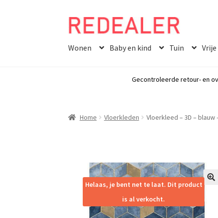
Skip
Skip
to
to
Wonen
Baby en kind
Tuin
Vrije
navigation
content
Gecontroleerde retour- en ov
Home
Vloerkleden
Vloerkleed – 3D – blauw
Helaas, je bent net te laat. Dit product
🔍
is al verkocht.