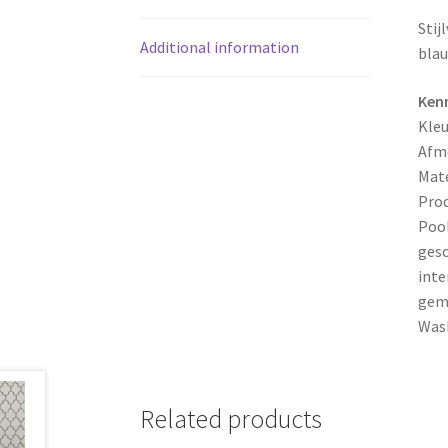
Stij
Additional information
blau
Ken
Kleu
Afme
Mate
Prod
Pool
gesc
inte
gema
Wasb
Related products