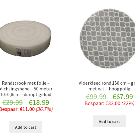
Randstrook met folie –
Vloerkleed rond 150 cm – gr
dichtingsband – 50 meter –
met wit – hoogpolig
10×0,8cm – dempt geluid
Original
€
99.99
€
67.99
Original
Current
€
29.99
€
18.99
Bespaar:
€
32.00
(32%)
price
Bespaar:
€
11.00
(36.7%)
price
price
was:
i
Add to cart
was:
is:
Add to cart
€99.99.