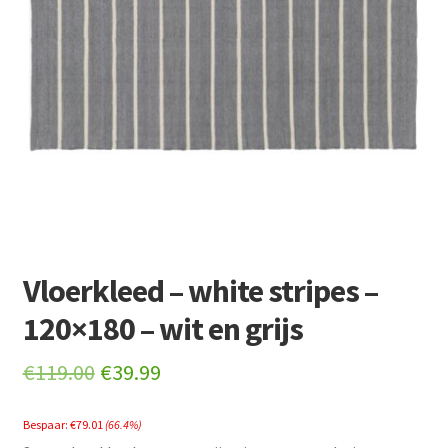
Retourboxen
Vloerkleed – white stripes –
120×180 – wit en grijs
Original
Current
€
119.00
€
39.99
price
price
Bespaar:
€
79.01
(66.4%)
was:
is: