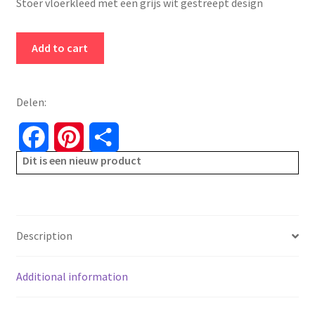
Stoer vloerkleed met een grijs wit gestreept design
€119.00.
€39.99.
Vloerkleed
Add to cart
-
white
stripes
Delen:
-
120x180
F
P
S
-
Dit is een nieuw product
a
i
h
wit
en
c
n
a
grijs
quantity
e
t
r
Description
b
e
e
Additional information
o
r
o
e