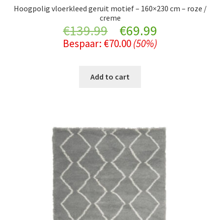
Hoogpolig vloerkleed geruit motief – 160×230 cm – roze /
creme
Original
Current
€
139.99
€
69.99
Bespaar:
€
70.00
(50%)
price
price
was:
is:
Add to cart
€139.99.
€69.99.