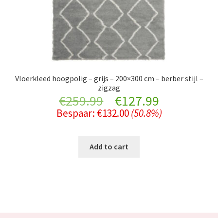
Vloerkleed hoogpolig – grijs – 200×300 cm – berber stijl –
zigzag
Original
Current
€
259.99
€
127.99
Bespaar:
€
132.00
(50.8%)
price
price
was:
is:
Add to cart
€259.99.
€127.99.