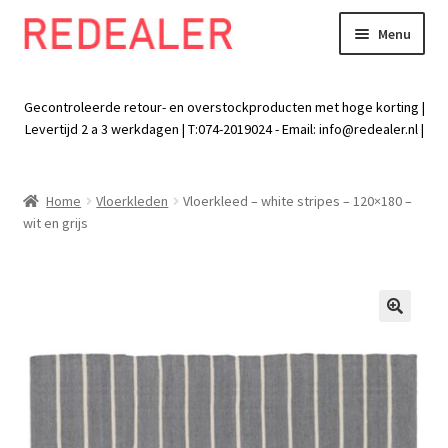
Menu
Skip
Skip
to
to
Exp
Wonen
navigation
content
chil
Gecontroleerde retour- en overstockproducten met hoge korting |
men
Exp
Levertijd 2 a 3 werkdagen | T:074-2019024 - Email:
info@redealer.nl
|
Baby en kind
chil
men
Exp
Tuin
Home
Vloerkleden
Vloerkleed – white stripes – 120×180 –
chil
wit en grijs
men
Exp
Vrije tijd
chil
men
Exp
Electra
chil
🔍
men
Exp
Werk
chil
men
Exp
Kleding
chil
men