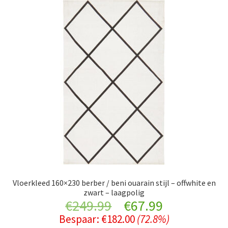
Vloerkleed 160×230 berber / beni ouarain stijl – offwhite en
zwart – laagpolig
Original
Current
€
249.99
€
67.99
Bespaar:
€
182.00
(72.8%)