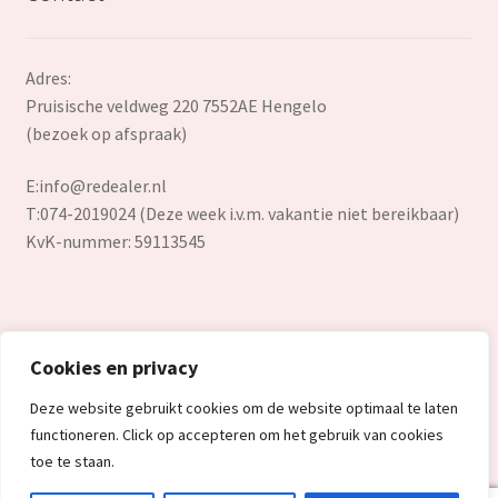
Adres:
Pruisische veldweg 220 7552AE Hengelo
(bezoek op afspraak)
E:
info@redealer.nl
T:074-2019024 (Deze week i.v.m. vakantie niet bereikbaar)
KvK-nummer: 59113545
Cookies en privacy
© Redealer.nl | Gecontroleerde retourproducten en nieuwe
Deze website gebruikt cookies om de website optimaal te laten
overstockproducten tegen een onverslaanbare lage prijs.
functioneren. Click op accepteren om het gebruik van cookies
2026
toe te staan.