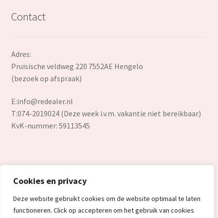
Contact
Adres:
Pruisische veldweg 220 7552AE Hengelo
(bezoek op afspraak)
E:
info@redealer.nl
T:074-2019024 (Deze week i.v.m. vakantie niet bereikbaar)
KvK-nummer: 59113545
Cookies en privacy
© Redealer.nl | Gecontroleerde retourproducten en nieuwe
Deze website gebruikt cookies om de website optimaal te laten
overstockproducten tegen een onverslaanbare lage prijs.
functioneren. Click op accepteren om het gebruik van cookies
2026