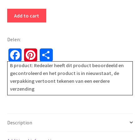
Warmteband
Add to cart
-
elektrische
warmtekussen
Delen:
-
3
F
P
S
standen
B product: Redealer heeft dit product beoordeeld en
a
i
h
-
gecontroleerd en het product is in nieuwstaat, de
verwarming
verpakking vertoont tekenen van een eerdere
c
n
a
voor
verzending
buik
e
t
r
nek
b
e
e
schouder
-
o
r
Description
lumbaal
verwarmingskussen
o
e