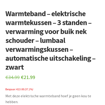
Warmteband – elektrische
warmtekussen – 3 standen –
verwarming voor buik nek
schouder – lumbaal
verwarmingskussen –
automatische uitschakeling –
zwart
Original
Current
€
34.99
€
21.99
price
price
Bespaar:
€
13.00
(37.2%)
was:
is:
Met deze elektrische warmteband hoef je geen kou te
€34.99.
€21.99.
hebben.