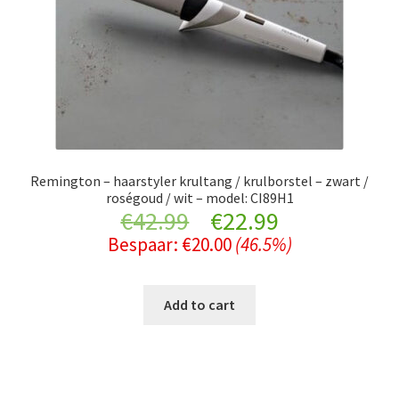
Remington – haarstyler krultang / krulborstel – zwart /
roségoud / wit – model: CI89H1
Original
Current
€
42.99
€
22.99
Bespaar:
€
20.00
(46.5%)
price
price
was:
is:
Add to cart
€42.99.
€22.99.