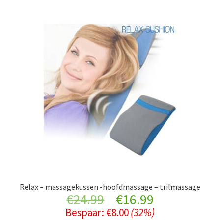
Relax – massagekussen -hoofdmassage – trilmassage
Original
Current
€
24.99
€
16.99
Bespaar:
€
8.00
(32%)