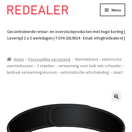
Menu
Skip
Skip
to
to
Exp
Wonen
navigation
content
chil
Gecontroleerde retour- en overstockproducten met hoge korting |
men
Exp
Levertijd 2 a 3 werkdagen | T:074-2019024 - Email:
info@redealer.nl
|
Baby en kind
chil
men
Exp
Tuin
Home
Persoonlijke verzorging
Warmteband – elektrische
chil
warmtekussen – 3 standen – verwarming voor buik nek schouder –
men
Exp
Vrije tijd
lumbaal verwarmingskussen – automatische uitschakeling – zwart
chil
men
Exp
Electra
chil
men
Exp
Werk
🔍
chil
men
Exp
Kleding
chil
men