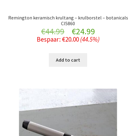
Remington keramisch krultang – krulborstel – botanicals
CI5860
Original
Current
€
44.99
€
24.99
Bespaar:
€
20.00
(44.5%)
price
price
was:
is:
Add to cart
€44.99.
€24.99.