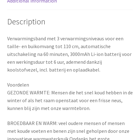
-
Additional information
k
s
automatische
uitschakeling
Description
t
-
zwart
Verwarmingsband met 3 verwarmingsniveaus voor een
quantity
taille- en buikomvang tot 110 cm, automatische
uitschakeling na 60 minuten, 3000mAh Li-ion batterij voor
een werkingsduur tot 6 uur, ademend dankzij
koolstofvezel, incl. batterij en oplaadkabel.
Voordelen
GEZONDE WARMTE: Mensen die het snel koud hebben in de
winter of als het raam openstaat voor een frisse neus,
kunnen blij zijn met onze warmtebron.
BROEDBAAR EN WARM: veel oudere mensen of mensen
met koude voeten en benen zijn snel geholpen door onze
innovatieve warmwaterkruik.Ondanks het grote