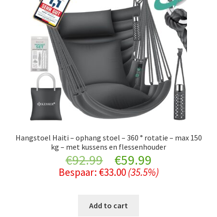
Hangstoel Haiti – ophang stoel – 360 ° rotatie – max 150
kg – met kussens en flessenhouder
Original
Current
€
92.99
€
59.99
Bespaar:
€
33.00
(35.5%)
price
price
was:
is:
Add to cart