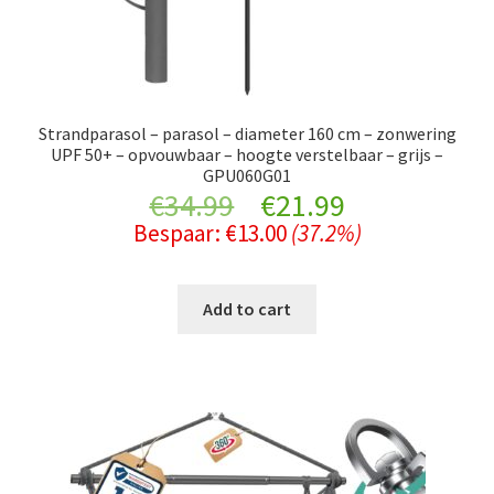
Strandparasol – parasol – diameter 160 cm – zonwering
UPF 50+ – opvouwbaar – hoogte verstelbaar – grijs –
GPU060G01
Original
Current
€
34.99
€
21.99
Bespaar:
€
13.00
(37.2%)
price
price
was:
is:
Add to cart
€34.99.
€21.99.