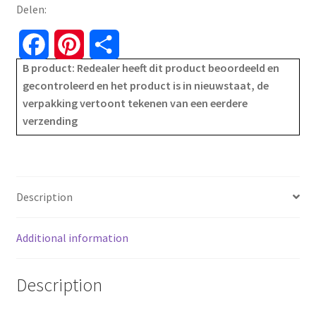
Delen:
F
P
S
B product: Redealer heeft dit product beoordeeld en
a
i
h
gecontroleerd en het product is in nieuwstaat, de
verpakking vertoont tekenen van een eerdere
c
n
a
verzending
e
t
r
b
e
e
o
r
Description
o
e
Additional information
k
s
Description
t