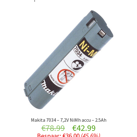
Makita 7034 – 7,2V NiMh accu – 2.5Ah
Original
Current
€
78.99
€
42.99
Bespaar:
€
36.00
(45.6%)