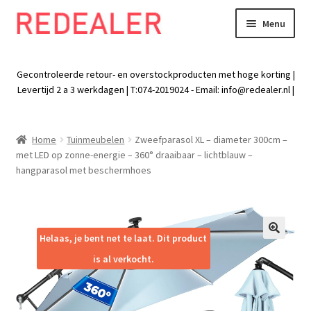
Menu
Skip
Skip
to
to
Exp
Wonen
navigation
content
chil
Gecontroleerde retour- en overstockproducten met hoge korting |
men
Exp
Levertijd 2 a 3 werkdagen | T:074-2019024 - Email:
info@redealer.nl
|
Baby en kind
chil
men
Exp
Tuin
Home
Tuinmeubelen
Zweefparasol XL – diameter 300cm –
chil
met LED op zonne-energie – 360° draaibaar – lichtblauw –
men
Exp
Vrije tijd
hangparasol met beschermhoes
chil
men
Exp
Electra
chil
men
Exp
Helaas, je bent net te laat. Dit product
Werk
🔍
chil
is al verkocht.
men
Exp
Kleding
chil
men