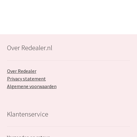
€92.99.
€59.99.
Over Redealer.nl
Over Redealer
Privacy statement
Algemene voorwaarden
Klantenservice