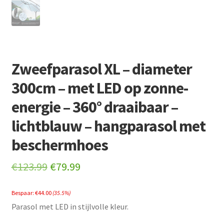
Zweefparasol XL – diameter
300cm – met LED op zonne-
energie – 360° draaibaar –
lichtblauw – hangparasol met
beschermhoes
Original
Current
€
123.99
€
79.99
price
price
Bespaar:
€
44.00
(35.5%)
was:
is:
Parasol met LED in stijlvolle kleur.
€123.99.
€79.99.