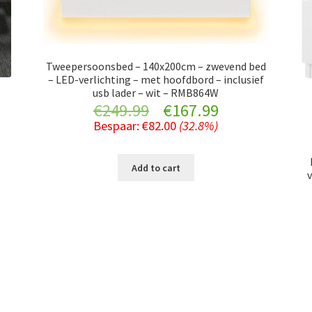
Tweepersoonsbed – 140x200cm – zwevend bed
– LED-verlichting – met hoofdbord – inclusief
usb lader – wit – RMB864W
Original
Current
€
249.99
€
167.99
Bespaar:
€
82.00
(32.8%)
ent
price
price
was:
is:
Add to cart
v
€249.99.
€167.99.
99.