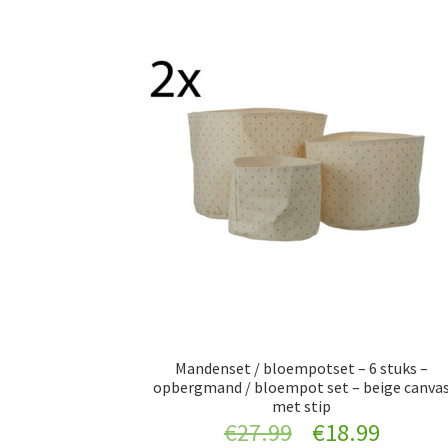
Mandenset / bloempotset – 6 stuks –
opbergmand / bloempot set – beige canva
met stip
Original
Curre
€
27.99
€
18.99