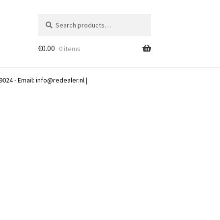
Search
Search
for:
€
0.00
0 items
024 - Email:
info@redealer.nl
|