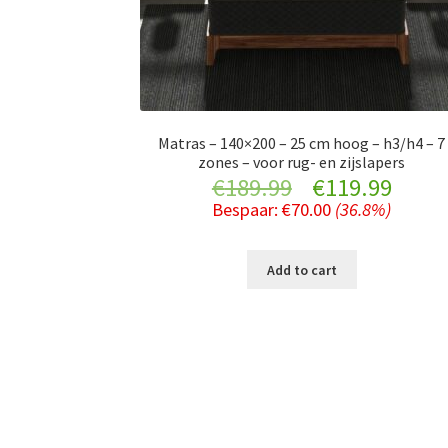
Matras – 140×200 – 25 cm hoog – h3/h4 – 7
zones – voor rug- en zijslapers
Original
Curr
€
189.99
€
119.99
Bespaar:
€
70.00
(36.8%)
price
price
was:
is:
Add to cart
€189.99.
€119.