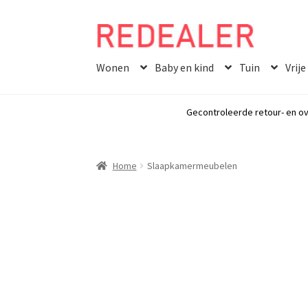
Skip
Skip
to
to
Wonen
Baby en kind
Tuin
Vrije
navigation
content
Gecontroleerde retour- en ov
Home
Slaapkamermeubelen