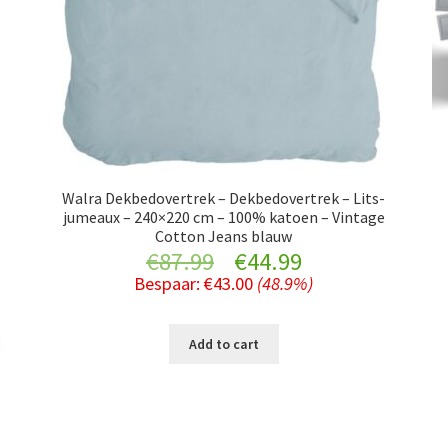
Walra Dekbedovertrek – Dekbedovertrek – Lits-
jumeaux – 240×220 cm – 100% katoen – Vintage
Cotton Jeans blauw
Original
Current
€
87.99
€
44.99
Bespaar:
€
43.00
(48.9%)
price
price
was:
is:
Add to cart
€87.99.
€44.99.