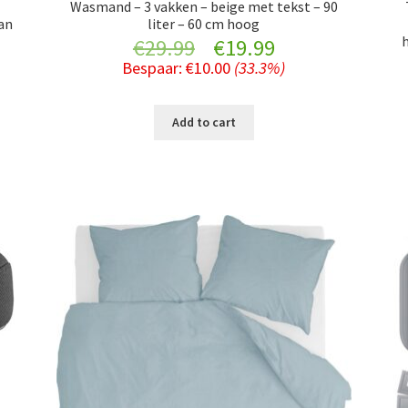
Wasmand – 3 vakken – beige met tekst – 90
van
liter – 60 cm hoog
Original
Current
€
29.99
€
19.99
nt
Bespaar:
€
10.00
(33.3%)
price
price
was:
is:
Add to cart
€29.99.
€19.99.
.