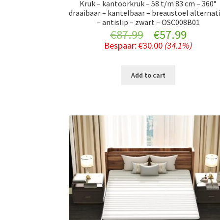
Kruk – kantoorkruk – 58 t/m 83 cm – 360°
draaibaar – kantelbaar – breaustoel alternat
– antislip – zwart – OSC008B01
Original
Curre
€
87.99
€
57.99
Bespaar:
€
30.00
(34.1%)
price
price
was:
is:
Add to cart
€87.99.
€57.99