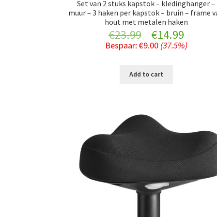
Set van 2 stuks kapstok – kledinghanger –
muur – 3 haken per kapstok – bruin – frame 
hout met metalen haken
Original
Curre
€
23.99
€
14.99
Bespaar:
€
9.00
(37.5%)
price
price
was:
is:
Add to cart
€23.99.
€14.99