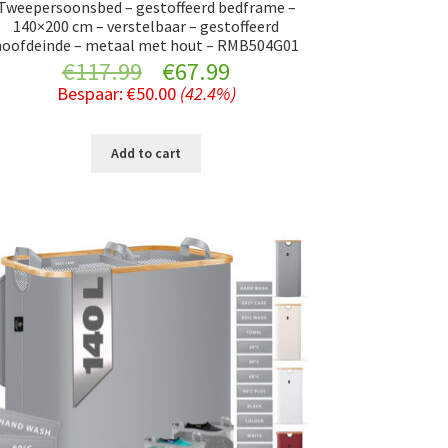
Tweepersoonsbed – gestoffeerd bedframe –
140×200 cm – verstelbaar – gestoffeerd
hoofdeinde – metaal met hout – RMB504G01
Original
Current
€
117.99
€
67.99
Bespaar:
€
50.00
(42.4%)
price
price
was:
is:
Add to cart
€117.99.
€67.99.