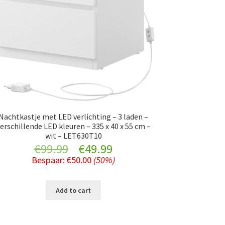
Nachtkastje met LED verlichting – 3 laden –
erschillende LED kleuren – 335 x 40 x 55 cm –
wit – LET630T10
Original
Current
€
99.99
€
49.99
Bespaar:
€
50.00
(50%)
price
price
was:
is:
Add to cart
€99.99.
€49.99.