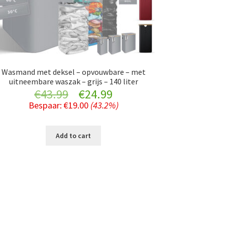
Wasmand met deksel – opvouwbare – met
uitneembare waszak – grijs – 140 liter
Original
Current
€
43.99
€
24.99
Bespaar:
€
19.00
(43.2%)
price
price
was:
is:
Add to cart
€43.99.
€24.99.