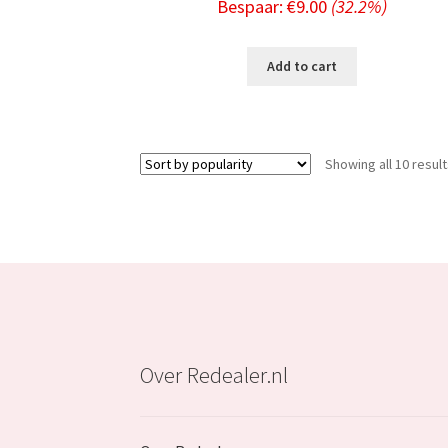
Bespaar:
€
9.00
(32.2%)
price
price
was:
is:
Add to cart
€27.99.
€18.99
Showing all 10 resul
Over Redealer.nl