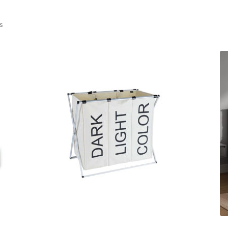
Sorted
ts
by
popularity