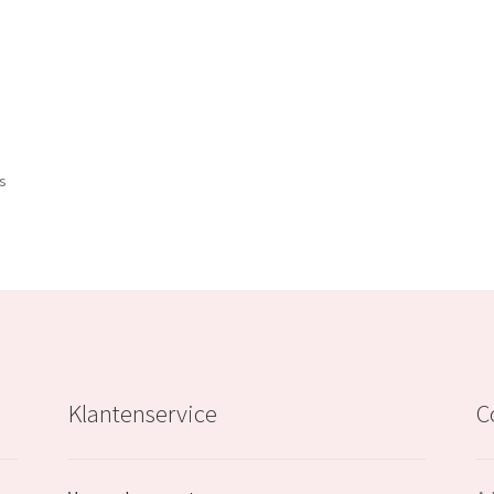
.
Sorted
ts
by
popularity
Klantenservice
C