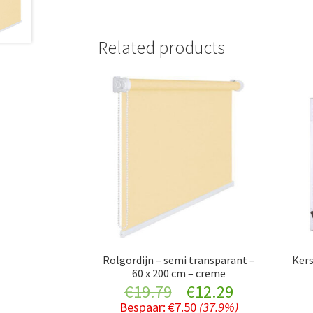
Related products
Rolgordijn – semi transparant –
Kers
60 x 200 cm – creme
Original
Current
€
19.79
€
12.29
Bespaar:
€
7.50
(37.9%)