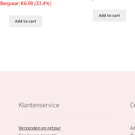
price
Bespaar:
€
6.00
(33.4%)
price
price
was:
i
Add to cart
was:
is:
Add to cart
€19.79.
€17.99.
€11.99.
Klantenservice
C
Verzenden en retour
Ad