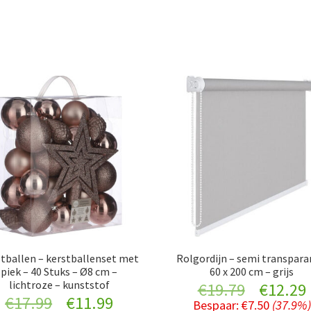
tballen – kerstballenset met
Rolgordijn – semi transpara
piek – 40 Stuks – Ø8 cm –
60 x 200 cm – grijs
lichtroze – kunststof
Original
€
19.79
€
12.29
Original
Current
€
17.99
€
11.99
Bespaar:
€
7.50
(37.9%)