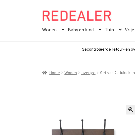
Skip
Skip
to
to
Wonen
Baby en kind
Tuin
Vrije
navigation
content
Gecontroleerde retour- en ov
Home
Wonen
overige
Set van 2 stuks ka
🔍