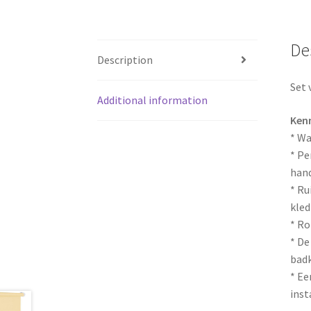
De
Description
Set 
Additional information
Ken
* W
* Pe
han
* Ru
kled
* Ro
* De
bad
* Ee
inst