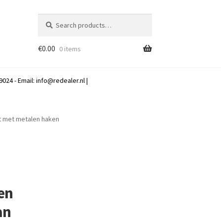
Search
Search
for:
€
0.00
0 items
024 - Email:
info@redealer.nl
|
ut met metalen haken
en
an