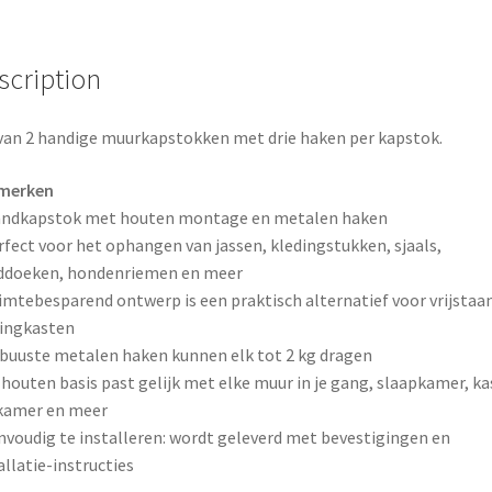
c
n
a
-
3
e
t
r
haken
scription
per
b
e
e
kapstok
van 2 handige muurkapstokken met drie haken per kapstok.
o
r
-
bruin
o
e
merken
-
andkapstok met houten montage en metalen haken
frame
k
s
rfect voor het ophangen van jassen, kledingstukken, sjaals,
van
ddoeken, hondenriemen en meer
t
hout
imtebesparend ontwerp is een praktisch alternatief voor vrijstaa
met
ingkasten
metalen
buuste metalen haken kunnen elk tot 2 kg dragen
haken
 houten basis past gelijk met elke muur in je gang, slaapkamer, ka
quantity
kamer en meer
nvoudig te installeren: wordt geleverd met bevestigingen en
allatie-instructies