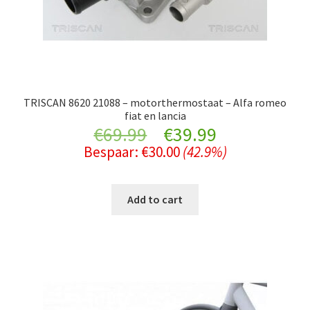
TRISCAN 8620 21088 – motorthermostaat – Alfa romeo
fiat en lancia
Original
Current
€
69.99
€
39.99
Bespaar:
€
30.00
(42.9%)
price
price
was:
is:
Add to cart
€69.99.
€39.99.