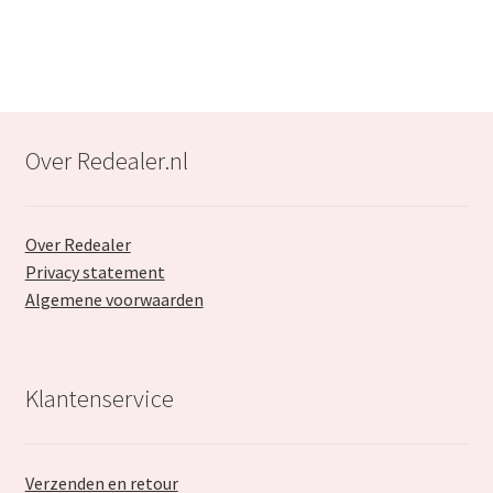
€33.99.
€19.99.
Over Redealer.nl
Over Redealer
Privacy statement
Algemene voorwaarden
Klantenservice
Verzenden en retour