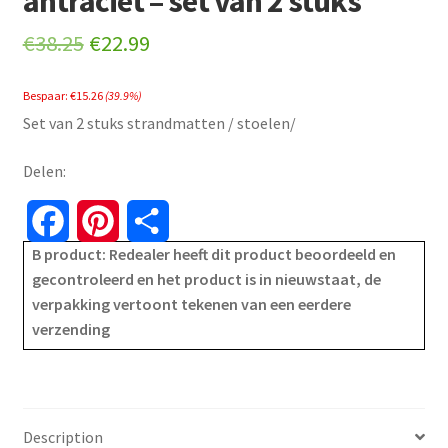
antraciet – set van 2 stuks
Original
Current
€
38.25
€
22.99
price
price
Bespaar:
€
15.26
(39.9%)
was:
is:
Set van 2 stuks strandmatten / stoelen/
€38.25.
€22.99.
Delen:
F
P
S
B product: Redealer heeft dit product beoordeeld en
a
i
h
gecontroleerd en het product is in nieuwstaat, de
verpakking vertoont tekenen van een eerdere
c
n
a
verzending
e
t
r
b
e
e
o
r
Description