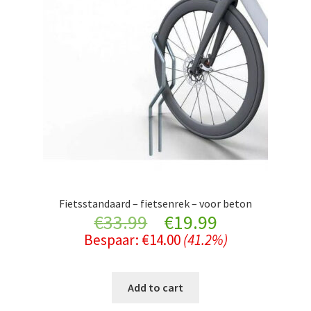
Fietsstandaard – fietsenrek – voor beton
Original
Current
€
33.99
€
19.99
Bespaar:
€
14.00
(41.2%)
price
price
was:
is:
Add to cart