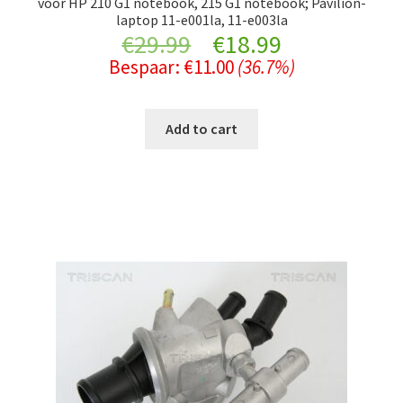
voor HP 210 G1 notebook, 215 G1 notebook; Pavilion-
laptop 11-e001la, 11-e003la
Original
Current
€
29.99
€
18.99
Bespaar:
€
11.00
(36.7%)
price
price
was:
is:
Add to cart
€29.99.
€18.99.