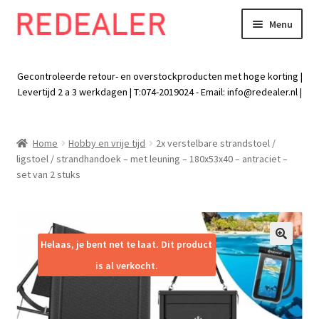
Menu
Skip
Skip
to
to
Exp
Wonen
navigation
content
chil
Gecontroleerde retour- en overstockproducten met hoge korting |
men
Exp
Levertijd 2 a 3 werkdagen | T:074-2019024 - Email:
info@redealer.nl
|
Baby en kind
chil
men
Exp
Tuin
Home
Hobby en vrije tijd
2x verstelbare strandstoel /
chil
ligstoel / strandhandoek – met leuning – 180x53x40 – antraciet –
men
Exp
Vrije tijd
set van 2 stuks
chil
men
Exp
Electra
chil
men
Exp
Helaas, je bent net te laat. Dit product
Werk
🔍
chil
is al verkocht.
men
Exp
Kleding
chil
men