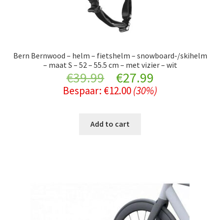
Bern Bernwood – helm – fietshelm – snowboard-/skihelm
– maat S – 52 – 55.5 cm – met vizier – wit
Original
Current
€
39.99
€
27.99
Bespaar:
€
12.00
(30%)
price
price
was:
is:
Add to cart
€39.99.
€27.99.