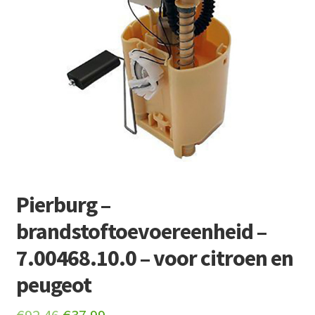
Retourboxen
Pierburg –
brandstoftoevoereenheid –
7.00468.10.0 – voor citroen en
peugeot
Original
Current