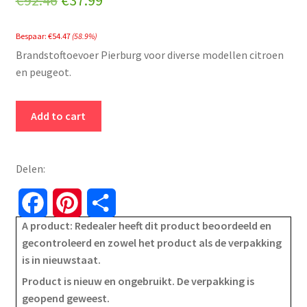
€
92.46
€
37.99
price
price
Bespaar:
€
54.47
(58.9%)
was:
is:
Brandstoftoevoer Pierburg voor diverse modellen citroen
€92.46.
€37.99.
en peugeot.
Pierburg
Add to cart
-
brandstoftoevoereenheid
-
Delen:
7.00468.10.0
-
F
P
S
voor
A product: Redealer heeft dit product beoordeeld en
a
i
h
citroen
gecontroleerd en zowel het product als de verpakking
en
is in nieuwstaat.
c
n
a
peugeot
Product is nieuw en ongebruikt. De verpakking is
quantity
e
t
r
geopend geweest.