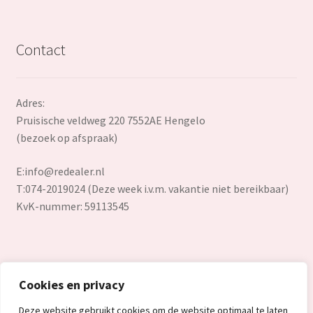
Contact
Adres:
Pruisische veldweg 220 7552AE Hengelo
(bezoek op afspraak)
E:
info@redealer.nl
T:074-2019024 (Deze week i.v.m. vakantie niet bereikbaar)
KvK-nummer: 59113545
Cookies en privacy
© Redealer.nl | Gecontroleerde retourproducten en nieuwe
Deze website gebruikt cookies om de website optimaal te laten
overstockproducten tegen een onverslaanbare lage prijs.