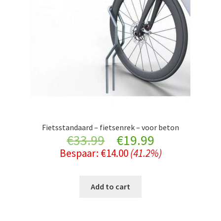
Fietsstandaard – fietsenrek – voor beton
Original
Current
€
33.99
€
19.99
Bespaar:
€
14.00
(41.2%)
price
price
was:
is:
Add to cart
€33.99.
€19.99.