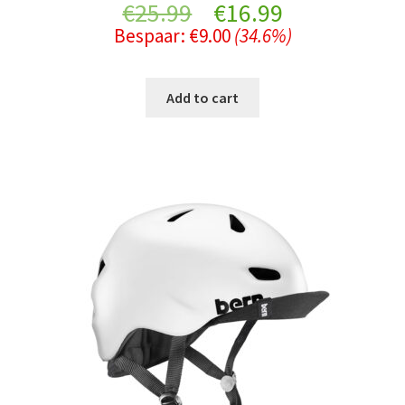
Original
Current
€
25.99
€
16.99
Bespaar:
€
9.00
(34.6%)
price
price
was:
is:
Add to cart
€25.99.
€16.99.