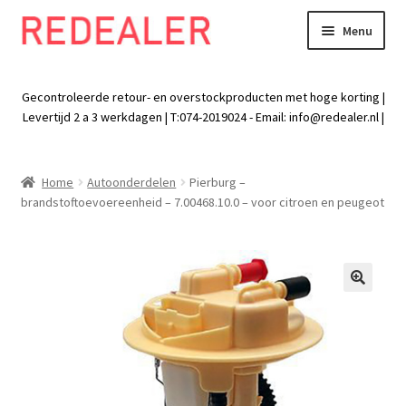
Menu
Skip
Skip
to
to
Exp
Wonen
navigation
content
chil
Gecontroleerde retour- en overstockproducten met hoge korting |
men
Exp
Levertijd 2 a 3 werkdagen | T:074-2019024 - Email:
info@redealer.nl
|
Baby en kind
chil
men
Exp
Tuin
Home
Autoonderdelen
Pierburg –
chil
brandstoftoevoereenheid – 7.00468.10.0 – voor citroen en peugeot
men
Exp
Vrije tijd
chil
men
Exp
Electra
chil
🔍
men
Exp
Werk
chil
men
Exp
Kleding
chil
men