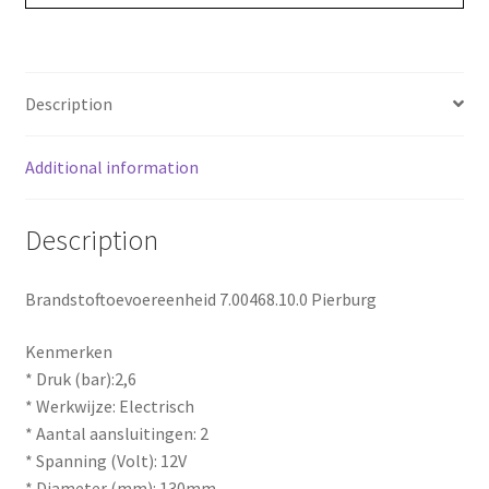
b
e
e
o
r
Description
o
e
k
s
Additional information
t
Description
Brandstoftoevoereenheid 7.00468.10.0 Pierburg
Kenmerken
* Druk (bar):2,6
* Werkwijze: Electrisch
* Aantal aansluitingen: 2
* Spanning (Volt): 12V
* Diameter (mm): 130mm