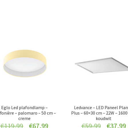
Eglo Led plafondlamp –
Ledvance – LED Paneel Pla
ffonière – palomaro – 50 cm –
Plus – 60×30 cm – 22W – 1600
creme
koudwit
Original
Current
Original
€
119.99
€
67.99
€
59.99
€
37.99