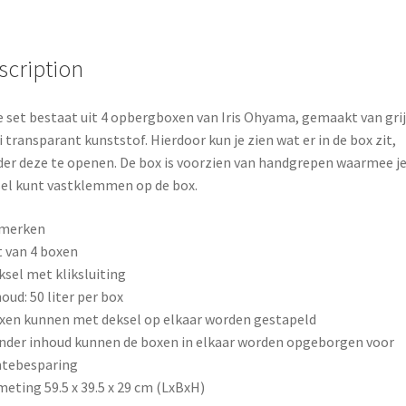
o
r
o
e
scription
k
s
 set bestaat uit 4 opbergboxen van Iris Ohyama, gemaakt van grij
t
 transparant kunststof. Hierdoor kun je zien wat er in de box zit,
er deze te openen. De box is voorzien van handgrepen waarmee je
el kunt vastklemmen op de box.
merken
t van 4 boxen
ksel met kliksluiting
houd: 50 liter per box
xen kunnen met deksel op elkaar worden gestapeld
nder inhoud kunnen de boxen in elkaar worden opgeborgen voor
mtebesparing
meting 59.5 x 39.5 x 29 cm (LxBxH)