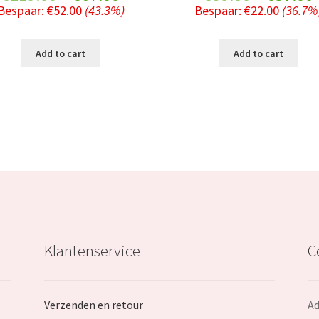
Bespaar:
€
52.00
(43.3%)
Bespaar:
€
22.00
(36.7%
price
price
price
was:
is:
was:
i
Add to cart
Add to cart
€119.99.
€67.99.
€59.99.
Klantenservice
C
Verzenden en retour
Ad