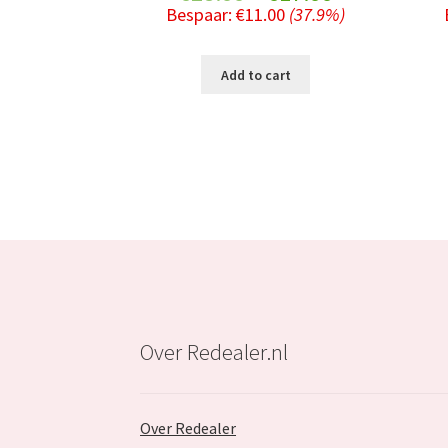
Bespaar:
€
11.00
(37.9%)
price
price
was:
is:
Add to cart
€28.99.
€17.99.
Over Redealer.nl
Over Redealer