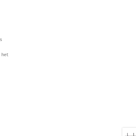
s
 het