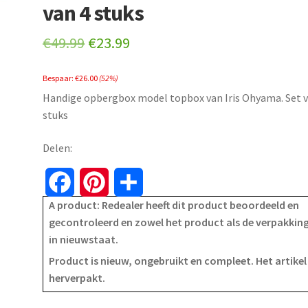
van 4 stuks
Original
Current
€
49.99
€
23.99
price
price
Bespaar:
€
26.00
(52%)
was:
is:
Handige opbergbox model topbox van Iris Ohyama. Set v
€49.99.
€23.99.
stuks
Delen:
F
P
S
A product: Redealer heeft dit product beoordeeld en
a
i
h
gecontroleerd en zowel het product als de verpakking
in nieuwstaat.
c
n
a
Product is nieuw, ongebruikt en compleet. Het artikel 
e
t
r
herverpakt.
b
e
e