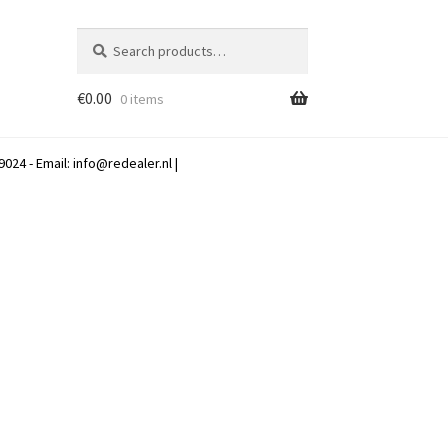
Search
Search
for:
€
0.00
0 items
024 - Email:
info@redealer.nl
|