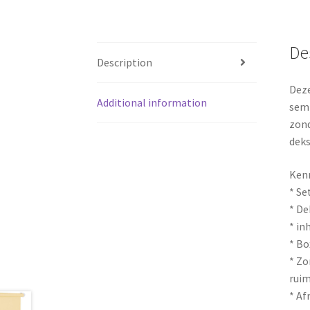
De
Description
Deze
Additional information
semi
zond
deks
Ken
* Se
* De
* in
* Bo
* Zo
rui
* Af