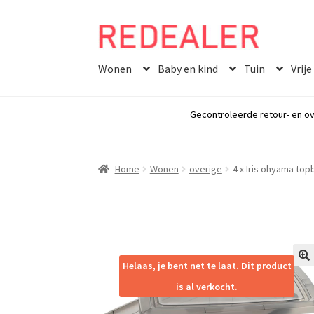
Skip
Skip
to
to
Wonen
Baby en kind
Tuin
Vrije
navigation
content
Gecontroleerde retour- en ov
Home
Wonen
overige
4 x Iris ohyama top
Helaas, je bent net te laat. Dit product
🔍
is al verkocht.