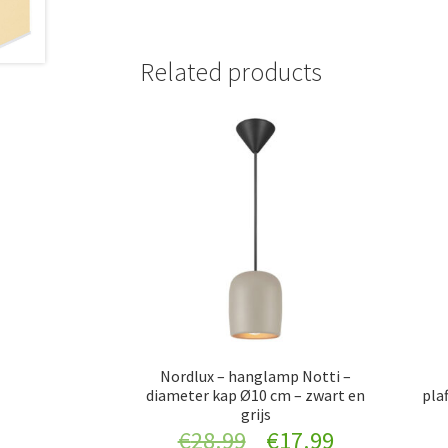
Related products
Nordlux – hanglamp Notti –
diameter kap Ø10 cm – zwart en
pla
grijs
Original
Current
€
28.99
€
17.99