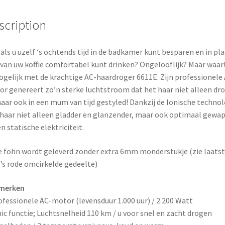
k
s
scription
t
als u uzelf ‘s ochtends tijd in de badkamer kunt besparen en in pl
van uw koffie comfortabel kunt drinken? Ongelooflijk? Maar waar!
ogelijk met de krachtige AC-haardroger 6611E. Zijn professionele
r genereert zo’n sterke luchtstroom dat het haar niet alleen dr
maar ook in een mum van tijd gestyled! Dankzij de Ionische techno
e haar niet alleen gladder en glanzender, maar ook optimaal gewa
n statische elektriciteit.
 föhn wordt geleverd zonder extra 6mm monderstukje (zie laats
’s rode omcirkelde gedeelte)
merken
ofessionele AC-motor (levensduur 1.000 uur) / 2.200 Watt
nic functie; Luchtsnelheid 110 km / u voor snel en zacht drogen