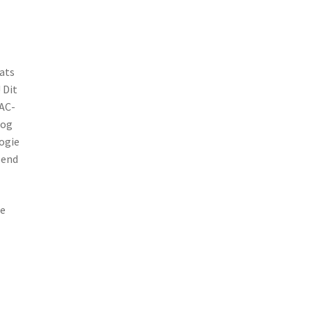
aats
 Dit
 AC-
oog
logie
pend
te