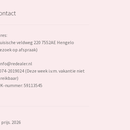
ontact
res:
uisische veldweg 220 7552AE Hengelo
ezoek op afspraak)
info@redealer.nl
074-2019024 (Deze week i.v.m. vakantie niet
reikbaar)
vK-nummer: 59113545
prijs. 2026