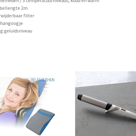
snelheden / 3 temperatuurniveaus, koud en warm
bellengte 2m
rwijderbaar filter
phangoogje
ag geluidsniveau