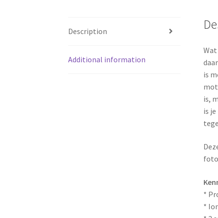
De
Description
Wat 
Additional information
daar
is m
moto
is, 
is j
tege
Deze
foto
Ken
* Pr
* Io