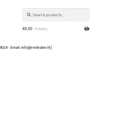
Search
Search
for:
€
0.00
0 items
024 - Email:
info@redealer.nl
|