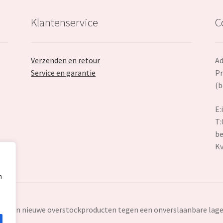
Klantenservice
C
Verzenden en retour
Ad
Service en garantie
Pr
(b
E:
T:
be
K
n
ten en nieuwe overstockproducten tegen een onverslaanbare lage 