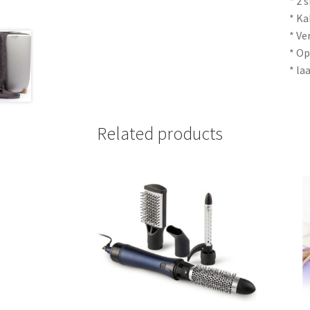
* 2 
* Ka
* Ve
* O
* la
Related products