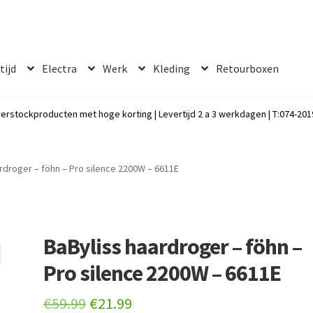
 tijd
Electra
Werk
Kleding
Retourboxen
erstockproducten met hoge korting | Levertijd 2 a 3 werkdagen | T:074-2019
rdroger – föhn – Pro silence 2200W – 6611E
BaByliss haardroger – föhn –
Pro silence 2200W – 6611E
Original
Current
€
59.99
€
21.99