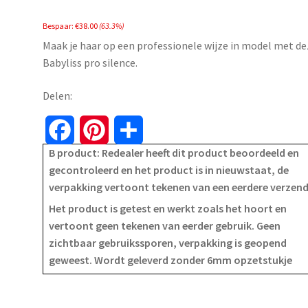
price
price
Bespaar:
€
38.00
(63.3%)
was:
is:
Maak je haar op een professionele wijze in model met d
€59.99.
€21.99.
Babyliss pro silence.
Delen:
F
P
S
B product: Redealer heeft dit product beoordeeld en
a
i
h
gecontroleerd en het product is in nieuwstaat, de
verpakking vertoont tekenen van een eerdere verzen
c
n
a
Het product is getest en werkt zoals het hoort en
e
t
r
vertoont geen tekenen van eerder gebruik. Geen
zichtbaar gebruikssporen, verpakking is geopend
b
e
e
geweest. Wordt geleverd zonder 6mm opzetstukje
o
r
o
e