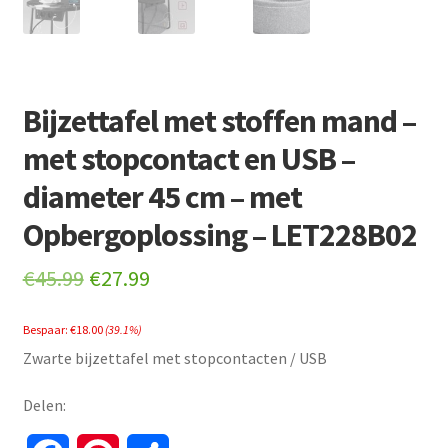
Bijzettafel met stoffen mand –
met stopcontact en USB –
diameter 45 cm – met
Opbergoplossing – LET228B02
Original
Current
€
45.99
€
27.99
price
price
Bespaar:
€
18.00
(39.1%)
was:
is:
Zwarte bijzettafel met stopcontacten / USB
€45.99.
€27.99.
Delen: