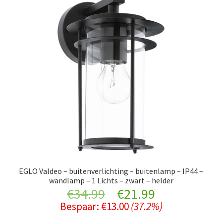
EGLO Valdeo – buitenverlichting – buitenlamp – IP44 –
wandlamp – 1 Lichts – zwart – helder
Original
Current
€
34.99
€
21.99
Bespaar:
€
13.00
(37.2%)
price
price