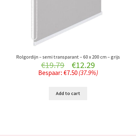
Rolgordijn – semi transparant – 60 x 200 cm – grijs
Original
Current
€
19.79
€
12.29
Bespaar:
€
7.50
(37.9%)
price
price
was:
is:
Add to cart
€19.79.
€12.29.