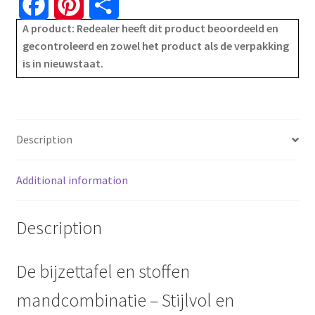
F
P
S
A product: Redealer heeft dit product beoordeeld en
a
i
h
gecontroleerd en zowel het product als de verpakking
is in nieuwstaat.
c
n
a
e
t
r
b
e
e
Description
o
r
Additional information
o
e
k
s
Description
t
De bijzettafel en stoffen
mandcombinatie – Stijlvol en