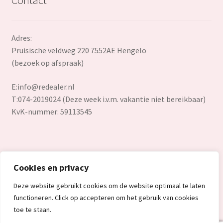
Adres:
Pruisische veldweg 220 7552AE Hengelo
(bezoek op afspraak)
E:
info@redealer.nl
T:074-2019024 (Deze week i.v.m. vakantie niet bereikbaar)
KvK-nummer: 59113545
Cookies en privacy
© Redealer.nl | Gecontroleerde retourproducten en nieuwe
Deze website gebruikt cookies om de website optimaal te laten
overstockproducten tegen een onverslaanbare lage prijs.
functioneren. Click op accepteren om het gebruik van cookies
2026
toe te staan.