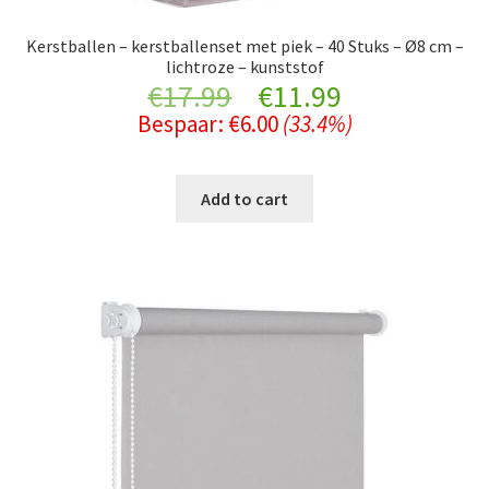
Kerstballen – kerstballenset met piek – 40 Stuks – Ø8 cm –
lichtroze – kunststof
Original
Current
€
17.99
€
11.99
Bespaar:
€
6.00
(33.4%)
price
price
was:
is:
Add to cart
€17.99.
€11.99.