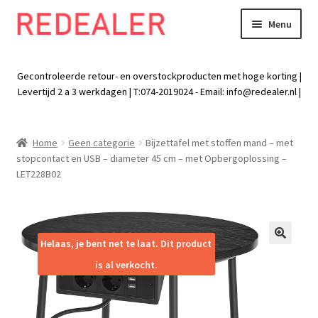
Menu
Skip
Skip
to
to
Exp
Wonen
navigation
content
chil
Gecontroleerde retour- en overstockproducten met hoge korting |
men
Exp
Levertijd 2 a 3 werkdagen | T:074-2019024 - Email:
info@redealer.nl
|
Baby en kind
chil
men
Exp
Tuin
Home
Geen categorie
Bijzettafel met stoffen mand – met
chil
stopcontact en USB – diameter 45 cm – met Opbergoplossing –
men
Exp
Vrije tijd
LET228B02
chil
men
Exp
Electra
chil
men
Exp
Helaas, je bent net te laat. Dit product
Werk
🔍
chil
is al verkocht.
men
Exp
Kleding
chil
men