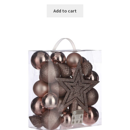
was:
is:
Add to cart
€34.99.
€21.99.