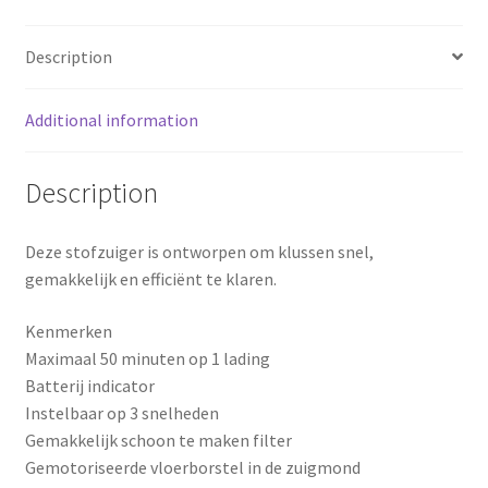
b
e
e
Description
o
r
Additional information
o
e
k
s
Description
t
Deze stofzuiger is ontworpen om klussen snel,
gemakkelijk en efficiënt te klaren.
Kenmerken
Maximaal 50 minuten op 1 lading
Batterij indicator
Instelbaar op 3 snelheden
Gemakkelijk schoon te maken filter
Gemotoriseerde vloerborstel in de zuigmond