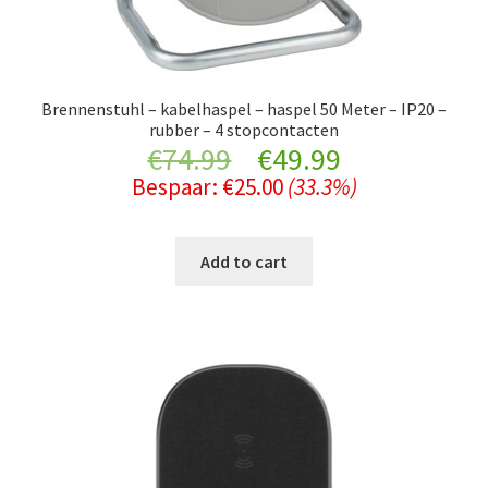
Brennenstuhl – kabelhaspel – haspel 50 Meter – IP20 –
rubber – 4 stopcontacten
Original
Current
€
74.99
€
49.99
Bespaar:
€
25.00
(33.3%)
price
price
was:
is:
Add to cart
€74.99.
€49.99.