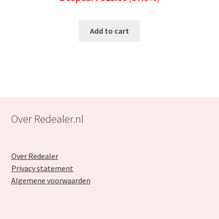
price
price
was:
is:
Add to cart
€39.99.
€24.99.
Over Redealer.nl
Over Redealer
Privacy statement
Algemene voorwaarden