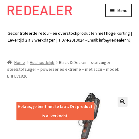
Menu
Skip
Skip
to
to
Exp
Wonen
navigation
content
chil
Gecontroleerde retour- en overstockproducten met hoge korting |
men
Exp
Levertijd 2 a 3 werkdagen | T:074-2019024 - Email:
info@redealer.nl
|
Baby en kind
chil
men
Exp
Tuin
Home
Huishoudelijk
Black & Decker – stofzuiger –
chil
steelstofzuiger – powerseries extreme – met accu – model:
men
Exp
Vrije tijd
BHFEV182C
chil
men
Exp
Electra
chil
men
Exp
Helaas, je bent net te laat. Dit product
Werk
🔍
chil
is al verkocht.
men
Exp
Kleding
chil
men