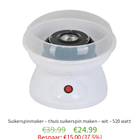
Suikerspinmaker – thuis suikerspin maken – wit – 520 watt
Original
Current
€
39.99
€
24.99
Bespaar:
€
15.00
(37.5%)