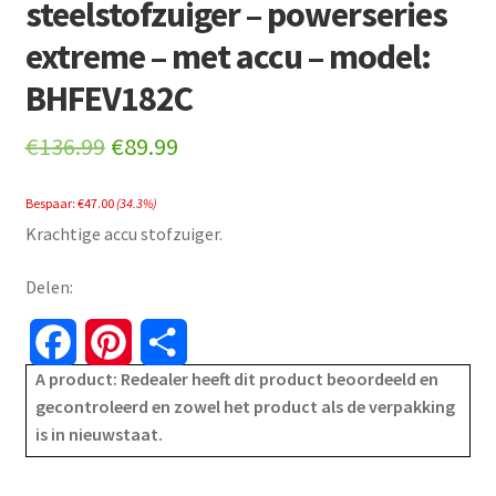
steelstofzuiger – powerseries
extreme – met accu – model:
BHFEV182C
Original
Current
€
136.99
€
89.99
price
price
Bespaar:
€
47.00
(34.3%)
was:
is:
Krachtige accu stofzuiger.
€136.99.
€89.99.
Delen:
F
P
S
A product: Redealer heeft dit product beoordeeld en
a
i
h
gecontroleerd en zowel het product als de verpakking
is in nieuwstaat.
c
n
a
e
t
r