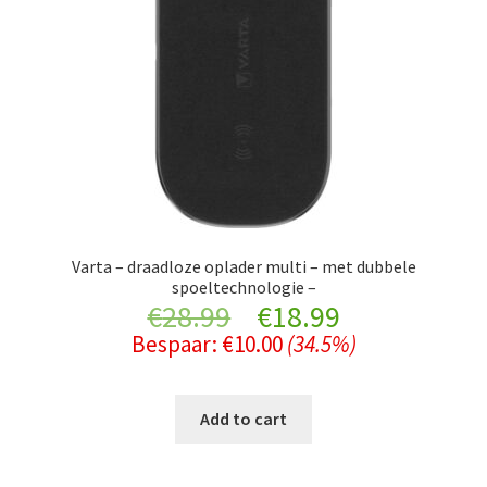
Varta – draadloze oplader multi – met dubbele
spoeltechnologie –
Original
Current
€
28.99
€
18.99
Bespaar:
€
10.00
(34.5%)
price
price
was:
is:
Add to cart
€28.99.
€18.99.