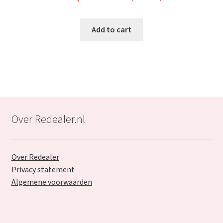
price
price
was:
is:
Add to cart
€33.99.
€21.99.
Over Redealer.nl
Over Redealer
Privacy statement
Algemene voorwaarden