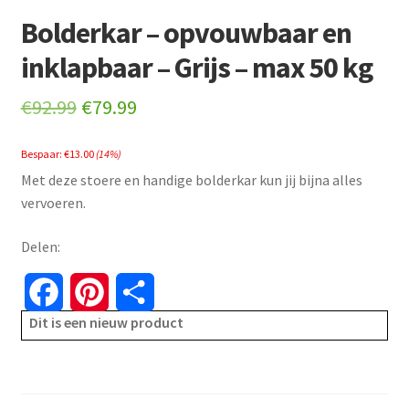
Bolderkar – opvouwbaar en
inklapbaar – Grijs – max 50 kg
Original
Current
€
92.99
€
79.99
price
price
Bespaar:
€
13.00
(14%)
was:
is:
Met deze stoere en handige bolderkar kun jij bijna alles
€92.99.
€79.99.
vervoeren.
Delen:
F
P
S
Dit is een nieuw product
a
i
h
c
n
a
e
t
r