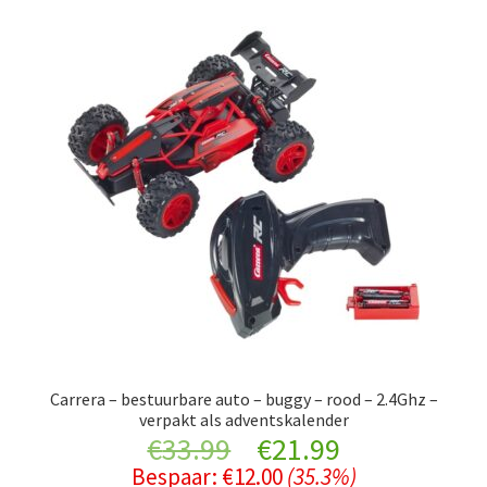
Carrera – bestuurbare auto – buggy – rood – 2.4Ghz –
verpakt als adventskalender
Original
Current
€
33.99
€
21.99
Bespaar:
€
12.00
(35.3%)