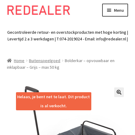
Menu
Skip
Skip
to
to
Exp
Wonen
navigation
content
chil
Gecontroleerde retour- en overstockproducten met hoge korting |
men
Exp
Levertijd 2 a 3 werkdagen | T:074-2019024 - Email:
info@redealer.nl
|
Baby en kind
chil
men
Exp
Tuin
Home
Buitenspeelgoed
Bolderkar – opvouwbaar en
chil
inklapbaar – Grijs – max 50 kg
men
Exp
Vrije tijd
chil
men
Exp
Electra
chil
Helaas, je bent net te laat. Dit product
🔍
men
Exp
Werk
is al verkocht.
chil
men
Exp
Kleding
chil
men