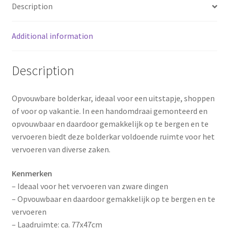
Description
b
e
e
Additional information
o
r
o
e
Description
k
s
Opvouwbare bolderkar, ideaal voor een uitstapje, shoppen
t
of voor op vakantie. In een handomdraai gemonteerd en
opvouwbaar en daardoor gemakkelijk op te bergen en te
vervoeren biedt deze bolderkar voldoende ruimte voor het
vervoeren van diverse zaken.
Kenmerken
– Ideaal voor het vervoeren van zware dingen
– Opvouwbaar en daardoor gemakkelijk op te bergen en te
vervoeren
– Laadruimte: ca. 77x47cm