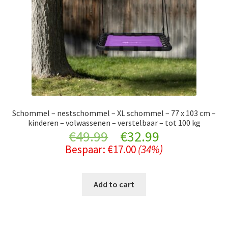
Schommel – nestschommel – XL schommel – 77 x 103 cm –
kinderen – volwassenen – verstelbaar – tot 100 kg
Original
Current
€
49.99
€
32.99
Bespaar:
€
17.00
(34%)
price
price
was:
is:
Add to cart
€49.99.
€32.99.