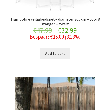
Trampoline veiligheidsnet – diameter 305 cm – voor 8
stangen – zwart
Original
Current
€
47.99
€
32.99
Bespaar:
€
15.00
(31.3%)
price
price
was:
is:
Add to cart
€47.99.
€32.99.