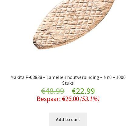
Makita P-08838 – Lamellen houtverbinding – Nr.0 – 1000
Stuks
Original
Current
€
48.99
€
22.99
Bespaar:
€
26.00
(53.1%)
price
price
was:
is:
Add to cart
€48.99.
€22.99.