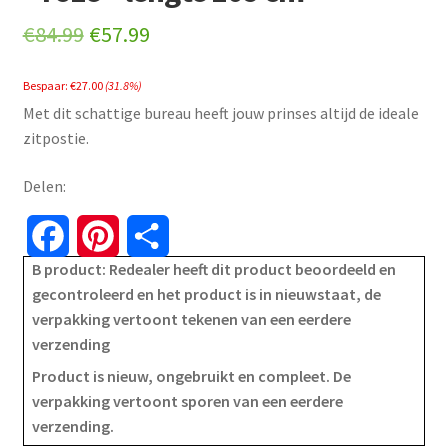
Original
Current
€
84.99
€
57.99
price
price
Bespaar:
€
27.00
(31.8%)
was:
is:
Met dit schattige bureau heeft jouw prinses altijd de ideale
€84.99.
€57.99.
zitpostie.
Delen:
F
P
S
B product: Redealer heeft dit product beoordeeld en
a
i
h
gecontroleerd en het product is in nieuwstaat, de
verpakking vertoont tekenen van een eerdere
c
n
a
verzending
e
t
r
Product is nieuw, ongebruikt en compleet. De
verpakking vertoont sporen van een eerdere
b
e
e
verzending.
o
r