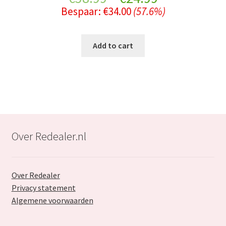
Bespaar:
€
34.00
(57.6%)
price
price
was:
is:
Add to cart
€58.99.
€24.99.
Over Redealer.nl
Over Redealer
Privacy statement
Algemene voorwaarden