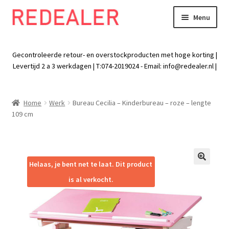
Menu
Skip
Skip
to
to
Exp
Wonen
navigation
content
chil
Gecontroleerde retour- en overstockproducten met hoge korting |
men
Exp
Levertijd 2 a 3 werkdagen | T:074-2019024 - Email:
info@redealer.nl
|
Baby en kind
chil
men
Exp
Tuin
Home
Werk
Bureau Cecilia – Kinderbureau – roze – lengte
chil
109 cm
men
Exp
Vrije tijd
chil
men
Exp
Electra
chil
Helaas, je bent net te laat. Dit product
🔍
men
Exp
Werk
is al verkocht.
chil
men
Exp
Kleding
chil
men