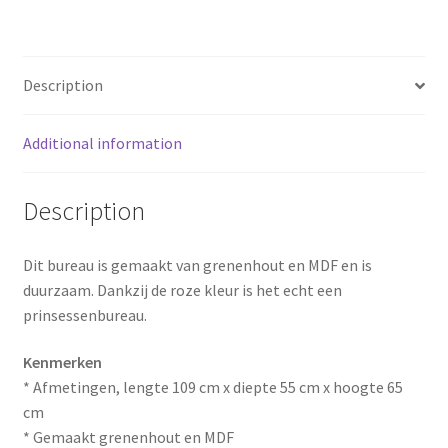
o
e
k
s
Description
t
Additional information
Description
Dit bureau is gemaakt van grenenhout en MDF en is
duurzaam. Dankzij de roze kleur is het echt een
prinsessenbureau.
Kenmerken
* Afmetingen, lengte 109 cm x diepte 55 cm x hoogte 65
cm
* Gemaakt grenenhout en MDF