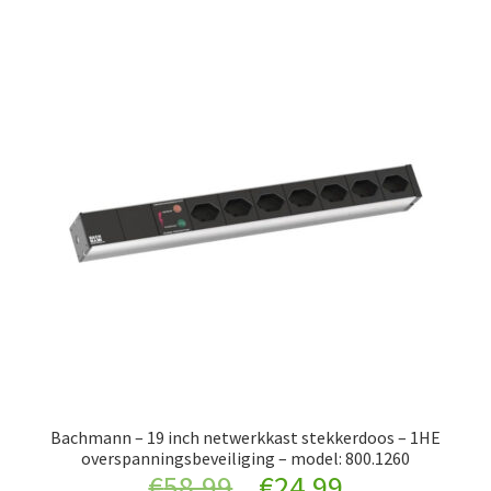
Bachmann – 19 inch netwerkkast stekkerdoos – 1HE
overspanningsbeveiliging – model: 800.1260
Original
Current
€
58.99
€
24.99