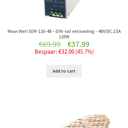
Mean Well SDR-120-48 – DIN-rail netvoeding – 48V/DC 2.5A
120W
Original
Current
€
69.99
€
37.99
Bespaar:
€
32.00
(45.7%)
price
price
was:
is:
Add to cart
€69.99.
€37.99.