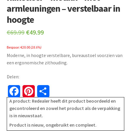
armleuningen – verstelbaar in
hoogte
Original
Current
€
69.99
€
49.99
price
price
Bespaar:
€
20.00
(28.6%)
was:
is:
Moderne, in hoogte verstelbare, bureaustoel voorzien van
€69.99.
€49.99.
een ergonomische zithouding.
Delen:
F
P
S
A product: Redealer heeft dit product beoordeeld en
a
i
h
gecontroleerd en zowel het product als de verpakking
is in nieuwstaat.
c
n
a
Product is nieuw, ongebruikt en compleet.
e
t
r