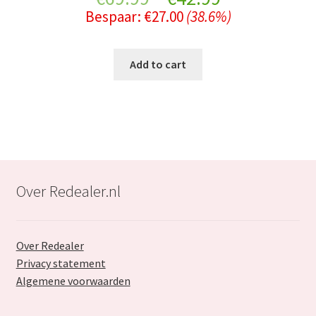
Bespaar:
€
27.00
(38.6%)
price
price
was:
is:
Add to cart
€69.99.
€42.99.
Over Redealer.nl
Over Redealer
Privacy statement
Algemene voorwaarden