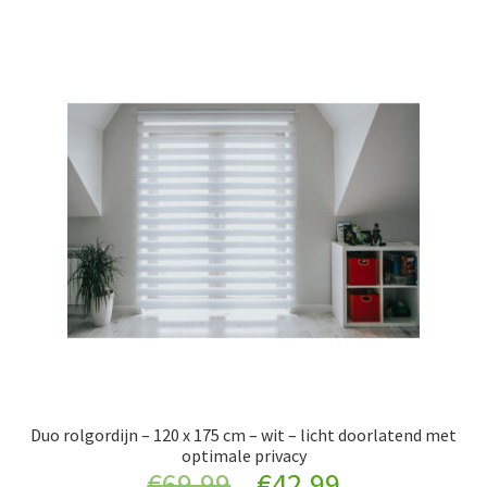
Duo rolgordijn – 120 x 175 cm – wit – licht doorlatend met
optimale privacy
Original
Current
€
69.99
€
42.99