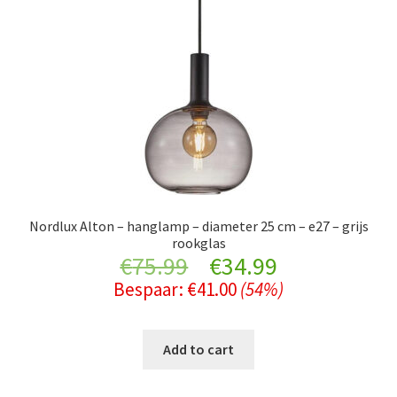
Nordlux Alton – hanglamp – diameter 25 cm – e27 – grijs
rookglas
Original
Current
€
75.99
€
34.99
Bespaar:
€
41.00
(54%)
price
price
was:
is:
Add to cart
€75.99.
€34.99.