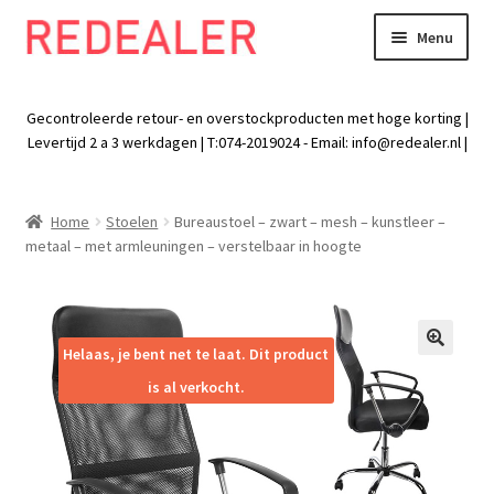
Menu
Skip
Skip
to
to
Exp
Wonen
navigation
content
chil
Gecontroleerde retour- en overstockproducten met hoge korting |
men
Exp
Levertijd 2 a 3 werkdagen | T:074-2019024 - Email:
info@redealer.nl
|
Baby en kind
chil
men
Exp
Tuin
Home
Stoelen
Bureaustoel – zwart – mesh – kunstleer –
chil
metaal – met armleuningen – verstelbaar in hoogte
men
Exp
Vrije tijd
chil
men
Exp
Electra
chil
Helaas, je bent net te laat. Dit product
🔍
men
Exp
Werk
is al verkocht.
chil
men
Exp
Kleding
chil
men