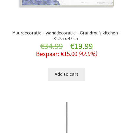
Muurdecoratie – wanddecoratie – Grandma’s kitchen –
31.25 x 47 cm
Original
Current
€
34.99
€
19.99
Bespaar:
€
15.00
(42.9%)
price
price
was:
is:
Add to cart
€34.99.
€19.99.