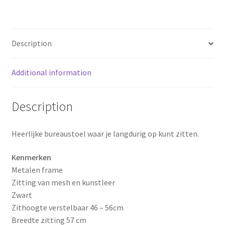
b
e
e
o
r
Description
o
e
Additional information
k
s
t
Description
Heerlijke bureaustoel waar je langdurig op kunt zitten.
Kenmerken
Metalen frame
Zitting van mesh en kunstleer
Zwart
Zithoogte verstelbaar 46 – 56cm
Breedte zitting 57 cm