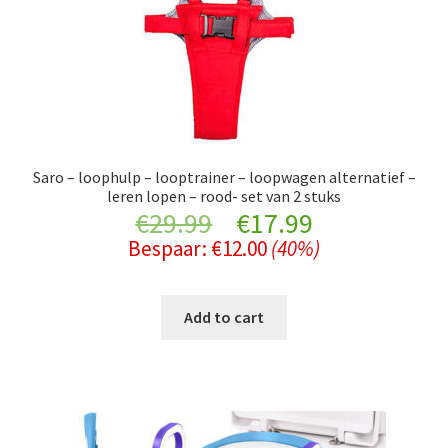
Saro – loophulp – looptrainer – loopwagen alternatief –
leren lopen – rood- set van 2 stuks
Original
Current
€
29.99
€
17.99
Bespaar:
€
12.00
(40%)
price
price
was:
is:
Add to cart
€29.99.
€17.99.