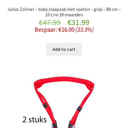
Julius Zollner – baby slaapzak met voeten – grijs – 80 cm –
10 t/m 18 maanden
Original
Current
€
47.99
€
31.99
Bespaar:
€
16.00
(33.3%)
price
price
was:
is:
Add to cart
€47.99.
€31.99.