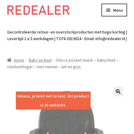
Menu
Skip
Skip
to
to
Exp
Wonen
navigation
content
chil
Gecontroleerde retour- en overstockproducten met hoge korting |
men
Exp
Levertijd 2 a 3 werkdagen | T:074-2019024 - Email:
info@redealer.nl
|
Baby en kind
chil
men
Exp
Tuin
Home
Baby en kind
Chicco pocket snack – babystoel –
chil
stoelverhoger – met riemen – wit en grijs
men
Exp
Vrije tijd
chil
men
Exp
Electra
chil
Helaas, je bent net te laat. Dit product
🔍
men
Exp
Werk
is al verkocht.
chil
men
Exp
Kleding
chil
men