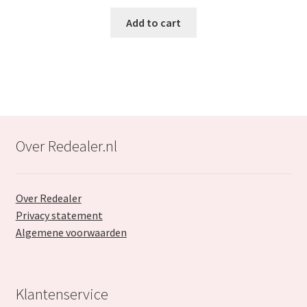
was:
is:
Add to cart
€34.99.
€18.99.
Over Redealer.nl
Over Redealer
Privacy statement
Algemene voorwaarden
Klantenservice