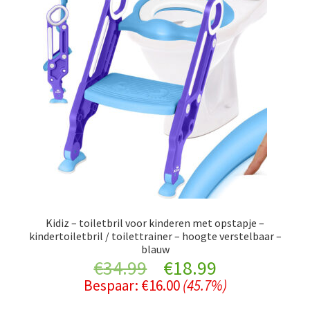
Kidiz – toiletbril voor kinderen met opstapje –
kindertoiletbril / toilettrainer – hoogte verstelbaar –
blauw
Original
Current
€
34.99
€
18.99
Bespaar:
€
16.00
(45.7%)
price
price