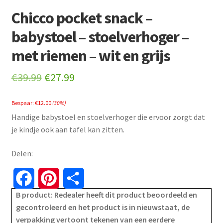
Chicco pocket snack –
babystoel – stoelverhoger –
met riemen – wit en grijs
Original
Current
€
39.99
€
27.99
price
price
Bespaar:
€
12.00
(30%)
was:
is:
Handige babystoel en stoelverhoger die ervoor zorgt dat
€39.99.
€27.99.
je kindje ook aan tafel kan zitten.
Delen:
F
P
S
B product: Redealer heeft dit product beoordeeld en
a
i
h
gecontroleerd en het product is in nieuwstaat, de
verpakking vertoont tekenen van een eerdere
c
n
a