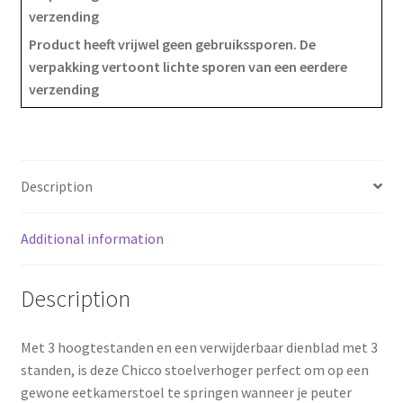
verzending
e
t
r
Product heeft vrijwel geen gebruikssporen. De
verpakking vertoont lichte sporen van een eerdere
b
e
e
verzending
o
r
o
e
k
s
Description
t
Additional information
Description
Met 3 hoogtestanden en een verwijderbaar dienblad met 3
standen, is deze Chicco stoelverhoger perfect om op een
gewone eetkamerstoel te springen wanneer je peuter