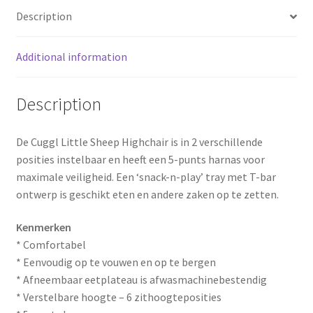
o
r
Description
o
e
Additional information
k
s
t
Description
De Cuggl Little Sheep Highchair is in 2 verschillende
posities instelbaar en heeft een 5-punts harnas voor
maximale veiligheid. Een ‘snack-n-play’ tray met T-bar
ontwerp is geschikt eten en andere zaken op te zetten.
Kenmerken
* Comfortabel
* Eenvoudig op te vouwen en op te bergen
* Afneembaar eetplateau is afwasmachinebestendig
* Verstelbare hoogte – 6 zithoogteposities