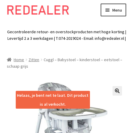
Menu
Skip
Skip
to
to
Exp
Wonen
navigation
content
chil
Gecontroleerde retour- en overstockproducten met hoge korting |
men
Exp
Levertijd 2 a 3 werkdagen | T:074-2019024 - Email:
info@redealer.nl
|
Baby en kind
chil
men
Exp
Tuin
Home
Zitten
Cuggl – Babystoel – kinderstoel – eetstoel –
chil
schaap grijs
men
Exp
Vrije tijd
chil
men
Exp
Electra
chil
Helaas, je bent net te laat. Dit product
🔍
men
Exp
Werk
is al verkocht.
chil
men
Exp
Kleding
chil
men