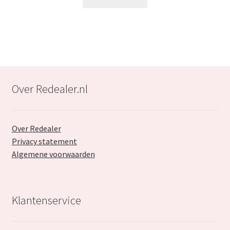
€49.99.
€27.99.
Over Redealer.nl
Over Redealer
Privacy statement
Algemene voorwaarden
Klantenservice