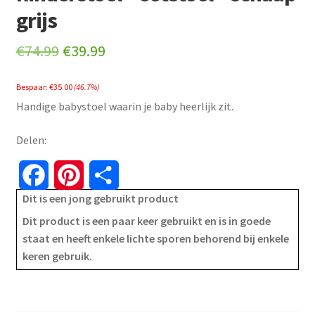
grijs
Original
Current
€
74.99
€
39.99
price
price
Bespaar:
€
35.00
(46.7%)
was:
is:
Handige babystoel waarin je baby heerlijk zit.
€74.99.
€39.99.
Delen:
F
P
S
Dit is een jong gebruikt product
a
i
h
Dit product is een paar keer gebruikt en is in goede
c
n
a
staat en heeft enkele lichte sporen behorend bij enkele
keren gebruik.
e
t
r
b
e
e