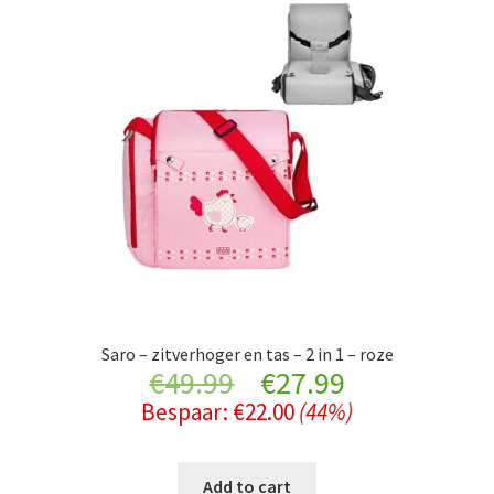
Saro – zitverhoger en tas – 2 in 1 – roze
Original
Current
€
49.99
€
27.99
Bespaar:
€
22.00
(44%)
price
price
was:
is:
Add to cart