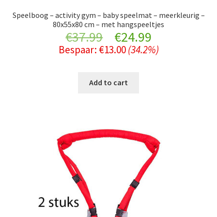
Speelboog – activity gym – baby speelmat – meerkleurig –
80x55x80 cm – met hangspeeltjes
Original
Current
€
37.99
€
24.99
Bespaar:
€
13.00
(34.2%)
price
price
was:
is:
Add to cart
€37.99.
€24.99.