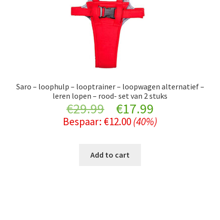
Saro – loophulp – looptrainer – loopwagen alternatief –
leren lopen – rood- set van 2 stuks
Original
Current
€
29.99
€
17.99
Bespaar:
€
12.00
(40%)
price
price
was:
is:
Add to cart
€29.99.
€17.99.