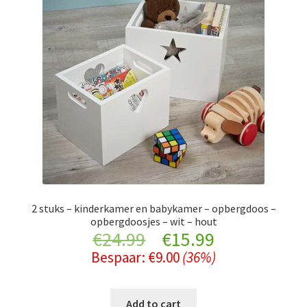
2 stuks – kinderkamer en babykamer – opbergdoos –
opbergdoosjes – wit – hout
Original
Current
€
24.99
€
15.99
Bespaar:
€
9.00
(36%)
price
price
was:
is:
Add to cart