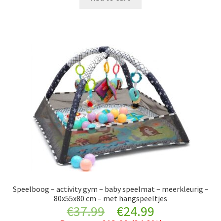
€24.99.
€15.99.
Speelboog – activity gym – baby speelmat – meerkleurig –
80x55x80 cm – met hangspeeltjes
Original
Current
€
37.99
€
24.99