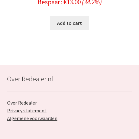
Bespaar:
€
13.00
(34.2%)
price
price
was:
is:
Add to cart
€37.99.
€24.99.
Over Redealer.nl
Over Redealer
Privacy statement
Algemene voorwaarden