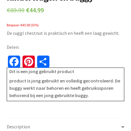
Original
Current
€
89.99
€
44.99
price
price
Bespaar:
€
45.00
(50%)
was:
is:
De cuggl chestnut is praktisch en heeft een laag gewicht.
€89.99.
€44.99.
Delen:
F
P
S
Dit is een jong gebruikt product
a
i
h
product is jong gebruikt en volledig gecontroleerd. De
c
n
a
buggy werkt naar behoren en heeft gebruikssporen
behorend bij een jong gebruikte buggy.
e
t
r
b
e
e
o
r
Description