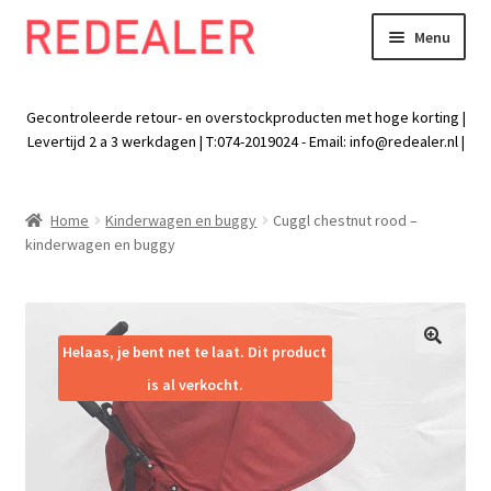
Menu
Skip
Skip
to
to
Exp
Wonen
navigation
content
chil
Gecontroleerde retour- en overstockproducten met hoge korting |
men
Exp
Levertijd 2 a 3 werkdagen | T:074-2019024 - Email:
info@redealer.nl
|
Baby en kind
chil
men
Exp
Tuin
Home
Kinderwagen en buggy
Cuggl chestnut rood –
chil
kinderwagen en buggy
men
Exp
Vrije tijd
chil
men
Exp
Electra
chil
Helaas, je bent net te laat. Dit product
🔍
men
Exp
Werk
is al verkocht.
chil
men
Exp
Kleding
chil
men