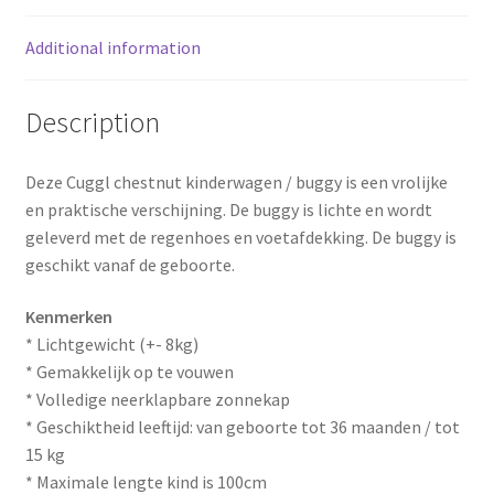
o
e
Additional information
k
s
t
Description
Deze Cuggl chestnut kinderwagen / buggy is een vrolijke
en praktische verschijning. De buggy is lichte en wordt
geleverd met de regenhoes en voetafdekking. De buggy is
geschikt vanaf de geboorte.
Kenmerken
* Lichtgewicht (+- 8kg)
* Gemakkelijk op te vouwen
* Volledige neerklapbare zonnekap
* Geschiktheid leeftijd: van geboorte tot 36 maanden / tot
15 kg
* Maximale lengte kind is 100cm