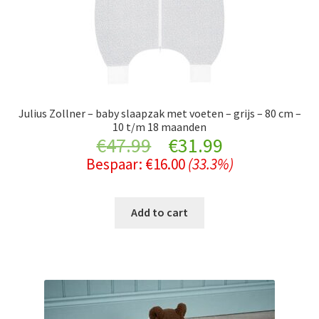
Julius Zollner – baby slaapzak met voeten – grijs – 80 cm –
10 t/m 18 maanden
Original
Current
€
47.99
€
31.99
Bespaar:
€
16.00
(33.3%)
price
price
was:
is:
Add to cart
€47.99.
€31.99.