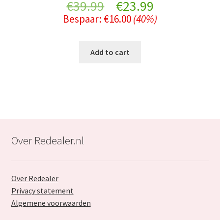
Original
Current
€
39.99
€
23.99
Bespaar:
€
16.00
(40%)
price
price
was:
is:
Add to cart
€39.99.
€23.99.
Over Redealer.nl
Over Redealer
Privacy statement
Algemene voorwaarden