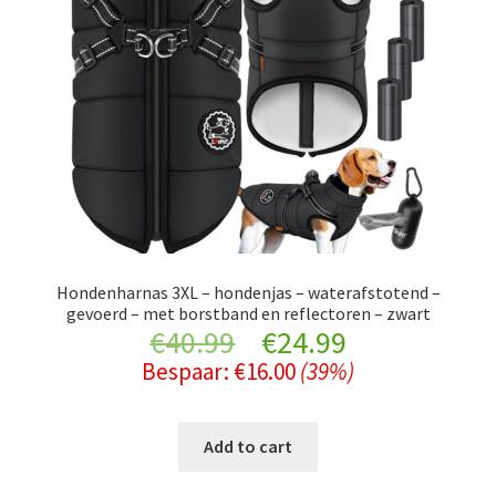
Hondenharnas 3XL – hondenjas – waterafstotend –
gevoerd – met borstband en reflectoren – zwart
Original
Current
€
40.99
€
24.99
Bespaar:
€
16.00
(39%)
price
price
was:
is:
Add to cart
€40.99.
€24.99.