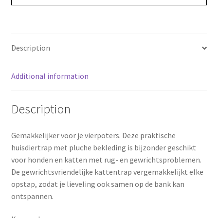
o
r
o
e
Description
k
s
Additional information
t
Description
Gemakkelijker voor je vierpoters. Deze praktische
huisdiertrap met pluche bekleding is bijzonder geschikt
voor honden en katten met rug- en gewrichtsproblemen.
De gewrichtsvriendelijke kattentrap vergemakkelijkt elke
opstap, zodat je lieveling ook samen op de bank kan
ontspannen.