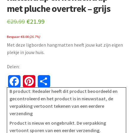
met pluche overtrek – grijs
Original
Current
€
29.99
€
21.99
price
price
Bespaar:
€
8.00
(26.7%)
was:
is:
Met deze ligborden hangmatten heeft jouw kat zijn eigen
€29.99.
€21.99.
plekje in jouw huis.
Delen:
F
P
S
B product: Redealer heeft dit product beoordeeld en
a
i
h
gecontroleerd en het product is in nieuwstaat, de
verpakking vertoont tekenen van een eerdere
c
n
a
verzending
e
t
r
Product is nieuw en ongebruikt. De verpakking
vertoont sporen van een eerder verzending.
b
e
e