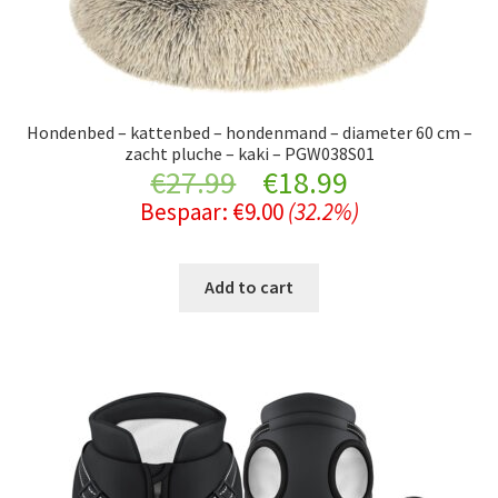
Hondenbed – kattenbed – hondenmand – diameter 60 cm –
zacht pluche – kaki – PGW038S01
Original
Current
€
27.99
€
18.99
Bespaar:
€
9.00
(32.2%)
price
price
was:
is:
Add to cart
€27.99.
€18.99.