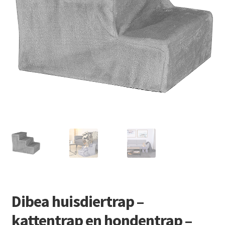
Retourboxen
Dibea huisdiertrap –
kattentrap en hondentrap –