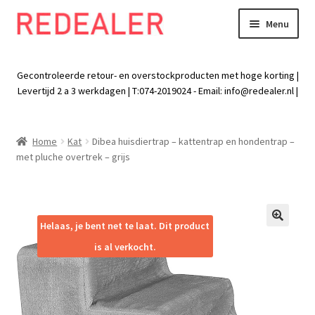
Menu
Skip
Skip
to
to
Exp
Wonen
navigation
content
chil
Gecontroleerde retour- en overstockproducten met hoge korting |
men
Exp
Levertijd 2 a 3 werkdagen | T:074-2019024 - Email:
info@redealer.nl
|
Baby en kind
chil
men
Exp
Tuin
Home
Kat
Dibea huisdiertrap – kattentrap en hondentrap –
chil
met pluche overtrek – grijs
men
Exp
Vrije tijd
chil
men
Exp
Electra
chil
Helaas, je bent net te laat. Dit product
🔍
men
Exp
Werk
is al verkocht.
chil
men
Exp
Kleding
chil
men