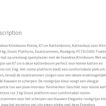
kattenboom
e
t
r
-
b
e
e
max
3
o
r
kg
-
scription
o
e
sisal
k
s
-
drea Klimboom Kleine, 67 cm Kattenboom, Kattenhuis voor Kitt
grijs
3 kg, Groot Platform, Sisalstammen, Rookgrijs PCT611G01 Trakt
t
-
 kat op urenlang speelplezier met de Feandrea Klimboom. Met e
PCT611G01
te van 67 cm is deze kattenboom perfect voor kleine katten en
quantity
ens tot 3 kg. Het ruime platform biedt een comfortabele plek om 
en, terwijl de sisalstammen zorgen voor een ideale krabmogelijkh
e klauwen te scherpen. De rookgrijze kleur voegt een vleugje
antie toe aan jouw interieur. Kenmerken: Geschikt voor kleine kat
ittens tot 3 kg Groot platform voor comfortabel rusten
lstammen voor het scherpen van klauwen Elegante rookgrijze kle
 jouw kat genieten van zijn eigen plekje met deze Feandrea