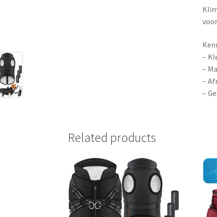
Klim
voor
Ken
– Kl
– Ma
– Af
– Ge
Related products