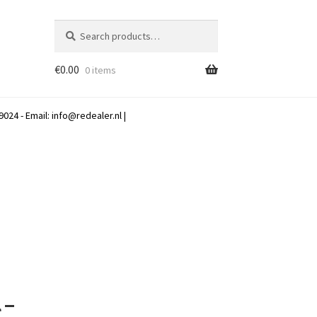
Search
Search
for:
€
0.00
0 items
024 - Email:
info@redealer.nl
|
 –