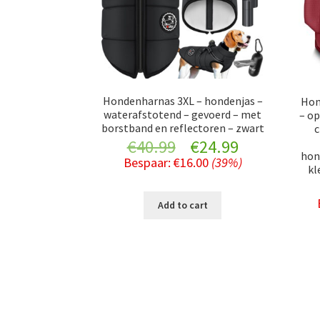
Hondenharnas 3XL – hondenjas –
Hon
waterafstotend – gevoerd – met
– op
borstband en reflectoren – zwart
c
Original
Current
€
40.99
€
24.99
hon
Bespaar:
€
16.00
(39%)
kl
price
price
was:
is:
Add to cart
€40.99.
€24.99.