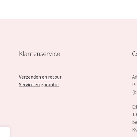
Klantenservice
C
Verzenden en retour
Ad
Service en garantie
Pr
(b
E:
T:
be
K