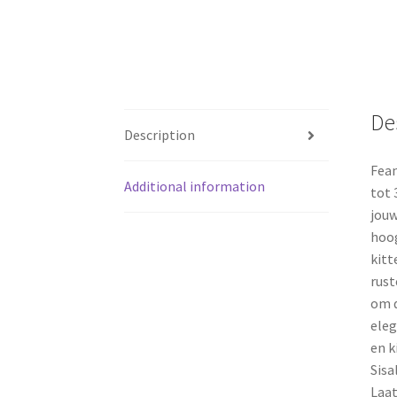
De
Description
Fean
Additional information
tot 
jouw
hoog
kitt
rust
om d
eleg
en k
Sisa
Laat