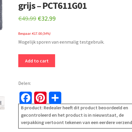
grijs – PCT611G01
Original
Current
€
49.99
€
32.99
price
price
Bespaar:
€
17.00
(34%)
was:
is:
Mogelijk sporen van eenmalig testgebruik.
€49.99.
€32.99.
Feandrea
Add to cart
-
kattenkrabpaal
-
Delen:
klimboom
-
F
P
S
hoogte
B product: Redealer heeft dit product beoordeeld en
a
i
h
67
gecontroleerd en het product is in nieuwstaat, de
cm
verpakking vertoont tekenen van een eerdere verzen
c
n
a
-