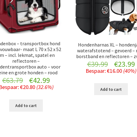
denbox – transportbox hond
Hondenharnas XL – hondenj
vouwbaar- maat L 70 x 52 x 52
waterafstotend – gevoerd –
m – incl. lekmat, spatel en
borstband en reflectoren – 
reflectoren –
Original
€
39.99
€
23.99
dentransportbox auto – voor
Bespaar:
€
16.00
(40%)
eine en grote honden – rood
price
Original
Current
€
63.79
€
42.99
was:
i
Bespaar:
€
20.80
(32.6%)
Add to cart
price
price
€39.99.
was:
is:
Add to cart
€63.79.
€42.99.