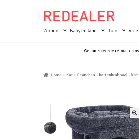
Skip
Skip
to
to
Wonen
Baby en kind
Tuin
Vrije
navigation
content
Gecontroleerde retour- en ov
Home
Kat
Feandrea – kattenkrabpaal – klim
🔍