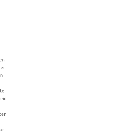
en
eer
en
te
eid
ten
ur