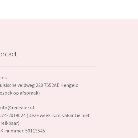
ontact
res:
uisische veldweg 220 7552AE Hengelo
ezoek op afspraak)
info@redealer.nl
074-2019024 (Deze week i.v.m. vakantie niet
reikbaar)
vK-nummer: 59113545