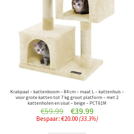
Krabpaal – kattenboom – 84 cm – maat L – kattenhuis –
voor grote katten tot 7 kg groot platform – met 2
kattenholen en sisal – beige – PCT61M
Original
Current
€
59.99
€
39.99
Bespaar:
€
20.00
(33.3%)
price
price