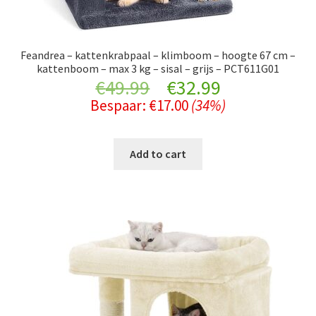
Feandrea – kattenkrabpaal – klimboom – hoogte 67 cm –
kattenboom – max 3 kg – sisal – grijs – PCT611G01
Original
Current
€
49.99
€
32.99
Bespaar:
€
17.00
(34%)
price
price
was:
is:
Add to cart
€49.99.
€32.99.