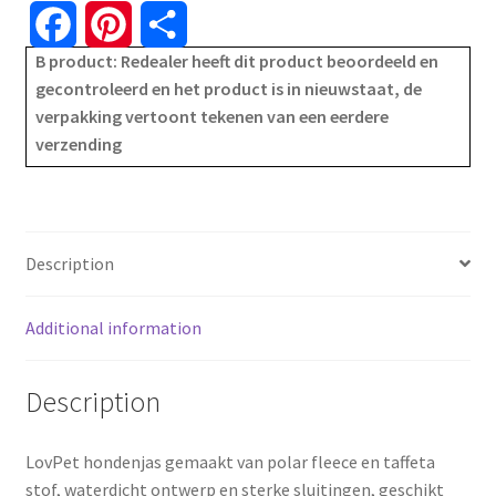
waterafstotend
F
P
S
-
B product: Redealer heeft dit product beoordeeld en
a
i
h
gevoerd
gecontroleerd en het product is in nieuwstaat, de
-
verpakking vertoont tekenen van een eerdere
c
n
a
met
verzending
borstband
e
t
r
en
b
e
e
reflectoren
-
o
r
Description
zwart
quantity
o
e
Additional information
k
s
Description
t
LovPet hondenjas gemaakt van polar fleece en taffeta
stof, waterdicht ontwerp en sterke sluitingen, geschikt