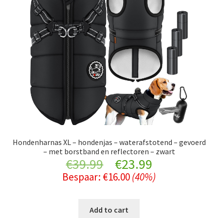
Hondenharnas XL – hondenjas – waterafstotend – gevoerd
– met borstband en reflectoren – zwart
Original
Current
€
39.99
€
23.99
Bespaar:
€
16.00
(40%)
price
price
was:
is:
Add to cart