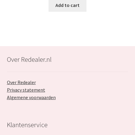
was:
is:
Add to cart
€59.99.
€39.99.
Over Redealer.nl
Over Redealer
Privacy statement
Algemene voorwaarden
Klantenservice