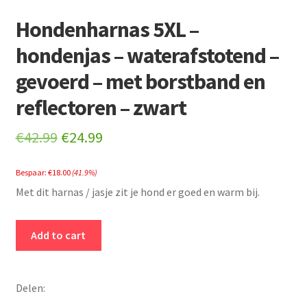
Hondenharnas 5XL –
hondenjas – waterafstotend –
gevoerd – met borstband en
reflectoren – zwart
Original
Current
€
42.99
€
24.99
price
price
Bespaar:
€
18.00
(41.9%)
was:
is:
Met dit harnas / jasje zit je hond er goed en warm bij.
€42.99.
€24.99.
Hondenharnas
Add to cart
5XL
-
hondenjas
Delen:
-