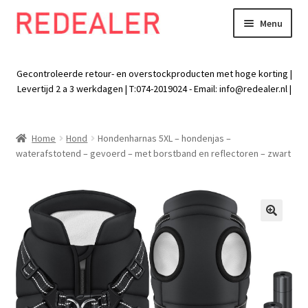
Menu
Skip
Skip
to
to
Exp
Wonen
navigation
content
chil
Gecontroleerde retour- en overstockproducten met hoge korting |
men
Exp
Levertijd 2 a 3 werkdagen | T:074-2019024 - Email:
info@redealer.nl
|
Baby en kind
chil
men
Exp
Tuin
Home
Hond
Hondenharnas 5XL – hondenjas –
chil
waterafstotend – gevoerd – met borstband en reflectoren – zwart
men
Exp
Vrije tijd
chil
men
Exp
Electra
chil
🔍
men
Exp
Werk
chil
men
Exp
Kleding
chil
men