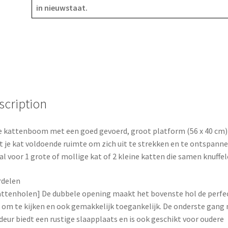
in nieuwstaat.
c
n
a
-
kattenhuis
e
t
r
-
voor
b
e
e
grote
o
r
katten
tot
o
e
7
scription
kg
k
s
groot
 kattenboom met een goed gevoerd, groot platform (56 x 40 cm)
t
platform
t je kat voldoende ruimte om zich uit te strekken en te ontspanne
-
al voor 1 grote of mollige kat of 2 kleine katten die samen knuffel
met
2
rdelen
kattenholen
attenholen] De dubbele opening maakt het bovenste hol de perfe
en
 om te kijken en ook gemakkelijk toegankelijk. De onderste gang
sisal
deur biedt een rustige slaapplaats en is ook geschikt voor oudere
-