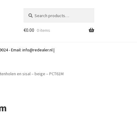
Search
Search
for:
€
0.00
0 items
024 - Email:
info@redealer.nl
|
ttenholen en sisal – beige – PCT61M
cm