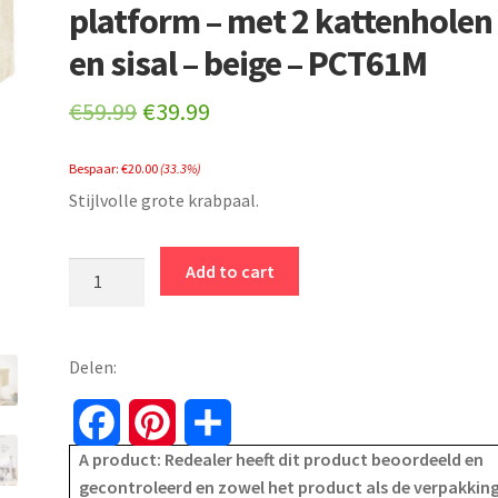
platform – met 2 kattenholen
en sisal – beige – PCT61M
Original
Current
€
59.99
€
39.99
price
price
Bespaar:
€
20.00
(33.3%)
was:
is:
Stijlvolle grote krabpaal.
€59.99.
€39.99.
Krabpaal
Add to cart
-
kattenboom
-
Delen:
84
cm
F
P
S
-
A product: Redealer heeft dit product beoordeeld en
maat
a
i
h
gecontroleerd en zowel het product als de verpakking
L