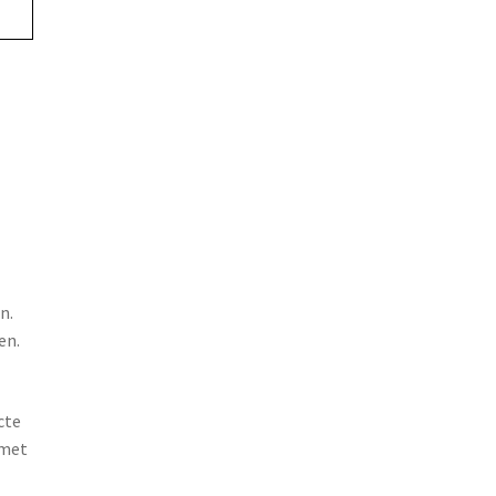
n.
en.
cte
 met