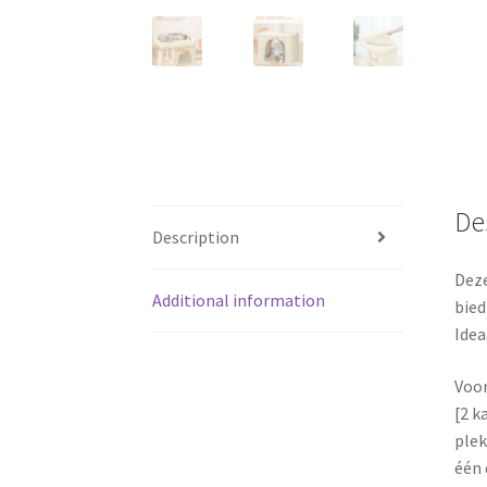
De
Description
Deze
Additional information
bied
Idea
Voo
[2 k
plek
één 