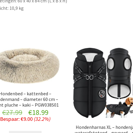
tingen: 60 x 40 x 84 cm (L x B x H)
cht: 10,9 kg
Hondenbed – kattenbed –
denmand – diameter 60 cm –
ht pluche – kaki – PGW038S01
Original
Current
€
27.99
€
18.99
Bespaar:
€
9.00
(32.2%)
price
price
Hondenharnas XL – hondenj
waterafstotend – gevoerd –