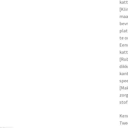
katt
[Kli
maak
bevr
plat
te o
Eenv
katt
[Rob
dikk
kant
spee
[Mak
zorg
stof
Ken
Twee