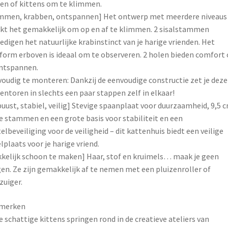
en of kittens om te klimmen.
beige
mmen, krabben, ontspannen] Het ontwerp met meerdere niveaus
-
t het gemakkelijk om op en af ​​te klimmen. 2 sisalstammen
PCT61M
edigen het natuurlijke krabinstinct van je harige vrienden. Het
quantity
form erboven is ideaal om te observeren. 2 holen bieden comfort
ntspannen.
oudig te monteren: Dankzij de eenvoudige constructie zet je deze
entoren in slechts een paar stappen zelf in elkaar!
uust, stabiel, veilig] Stevige spaanplaat voor duurzaamheid, 9,5 
e stammen en een grote basis voor stabiliteit en een
elbeveiliging voor de veiligheid – dit kattenhuis biedt een veilige
lplaats voor je harige vriend.
kelijk schoon te maken] Haar, stof en kruimels… maak je geen
en. Ze zijn gemakkelijk af te nemen met een pluizenroller of
zuiger.
merken
 schattige kittens springen rond in de creatieve ateliers van