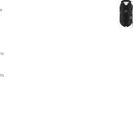
de
ns
ns