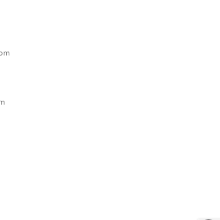
 om
cm