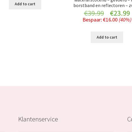
was:
is:
Add to cart
borstband en reflectoren – 
Original
€
39.99
€
23.99
€27.99.
€18.99.
Bespaar:
€
16.00
(40%)
price
was:
i
Add to cart
€39.99.
Klantenservice
C