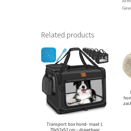
Afme
Gewi
Related products
hon
zac
Transport box hond- maat L
70x52x52 cm – draagbaar