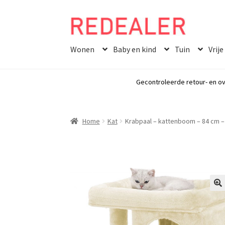
Skip
Skip
to
to
Wonen
Baby en kind
Tuin
Vrije
navigation
content
Gecontroleerde retour- en ov
Home
Kat
Krabpaal – kattenboom – 84 cm – 
🔍