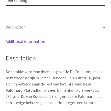
verzending
-
e
t
r
creme
b
e
e
quantity
o
r
Description
o
e
Additional information
k
s
Description
t
De strakke vorm van deze designvolle Plafondlamp maakt
hem toepasselijk in verschillende stijlen huizen. Hij past
zich moeiteloos aan de rest van het interieur. Deze
Palomaro Plafondlamp is een binnenlamp die werkt op
230 volt. De van Kunststof, Stof gemaakte Palomaro heeft
een stevige behuizing en kan prima tegen een stootje.