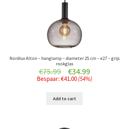
Nordlux Alton – hanglamp – diameter 25 cm – e27 – grijs
rookglas
Original
Current
€
75.99
€
34.99
Bespaar:
€
41.00
(54%)
price
price
was:
is:
Add to cart
€75.99.
€34.99.