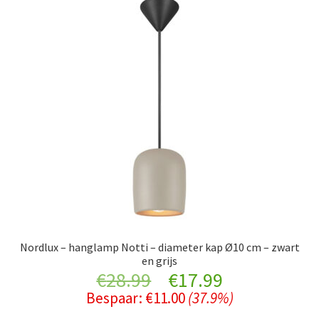
Nordlux – hanglamp Notti – diameter kap Ø10 cm – zwart
en grijs
Original
Current
€
28.99
€
17.99
Bespaar:
€
11.00
(37.9%)
price
price