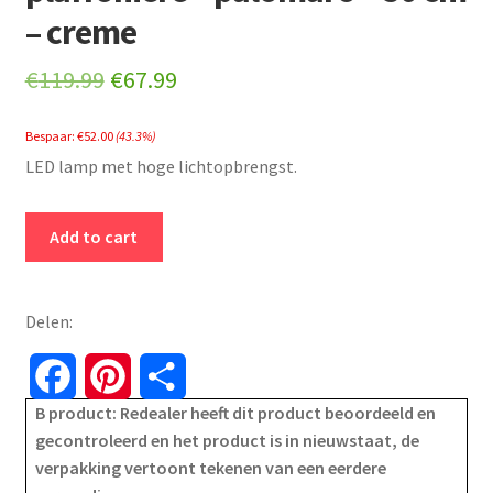
– creme
Original
Current
€
119.99
€
67.99
price
price
Bespaar:
€
52.00
(43.3%)
was:
is:
LED lamp met hoge lichtopbrengst.
€119.99.
€67.99.
Eglo
Add to cart
Led
plafondlamp
-
Delen:
plaffonière
-
F
P
S
palomaro
B product: Redealer heeft dit product beoordeeld en
a
i
h
-
gecontroleerd en het product is in nieuwstaat, de
50
verpakking vertoont tekenen van een eerdere
c
n
a
cm