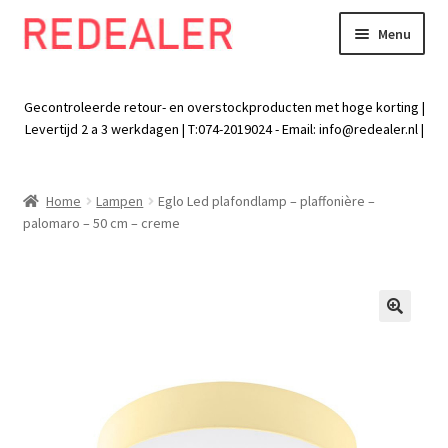
Menu
Skip
Skip
to
to
Exp
Wonen
navigation
content
chil
Gecontroleerde retour- en overstockproducten met hoge korting |
men
Exp
Levertijd 2 a 3 werkdagen | T:074-2019024 - Email:
info@redealer.nl
|
Baby en kind
chil
men
Exp
Tuin
Home
Lampen
Eglo Led plafondlamp – plaffonière –
chil
palomaro – 50 cm – creme
men
Exp
Vrije tijd
chil
men
Exp
Electra
chil
🔍
men
Exp
Werk
chil
men
Exp
Kleding
chil
men