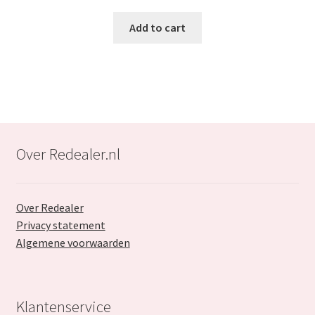
was:
is:
Add to cart
€28.99.
€17.99.
Over Redealer.nl
Over Redealer
Privacy statement
Algemene voorwaarden
Klantenservice