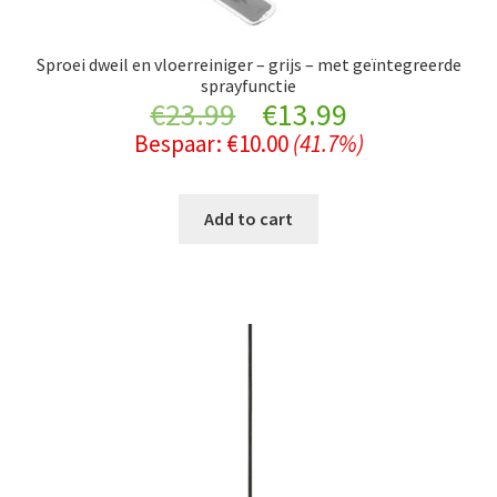
Sproei dweil en vloerreiniger – grijs – met geïntegreerde
sprayfunctie
Original
Current
€
23.99
€
13.99
Bespaar:
€
10.00
(41.7%)
price
price
was:
is:
Add to cart
€23.99.
€13.99.