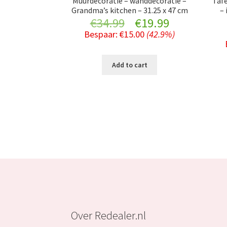
Muurdecoratie – wanddecoratie –
Taf
Grandma’s kitchen – 31.25 x 47 cm
– 
Original
Current
€
34.99
€
19.99
Bespaar:
€
15.00
(42.9%)
price
price
was:
is:
Add to cart
€34.99.
€19.99.
Over Redealer.nl