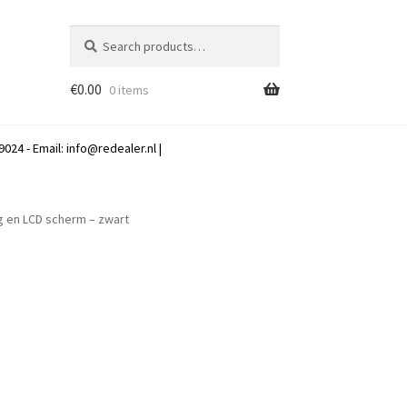
Search
Search
for:
€
0.00
0 items
024 - Email:
info@redealer.nl
|
g en LCD scherm – zwart