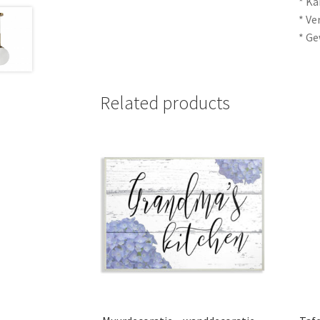
* Ka
* Ve
* Ge
Related products