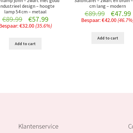
ellamp john – zwart met goud
Salontafel – zwart en bruin –
industrieel design – hoogte
cm lang – modern
lamp 54 cm – metaal
Original
€
89.99
€
47.99
Original
Current
€
89.99
€
57.99
Bespaar:
€
42.00
(46.7%
price
Bespaar:
€
32.00
(35.6%)
price
price
was:
i
Add to cart
was:
is:
Add to cart
€89.99.
€89.99.
€57.99.
Klantenservice
C