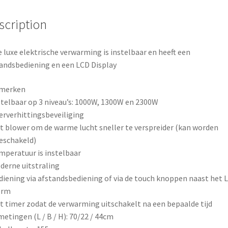
b
e
e
scription
o
r
 luxe elektrische verwarming is instelbaar en heeft een
o
e
andsbediening en een LCD Display
k
s
merken
t
stelbaar op 3 niveau’s: 1000W, 1300W en 2300W
erverhittingsbeveiliging
t blower om de warme lucht sneller te verspreider (kan worden
eschakeld)
mperatuur is instelbaar
derne uitstraling
diening via afstandsbediening of via de touch knoppen naast het 
erm
t timer zodat de verwarming uitschakelt na een bepaalde tijd
metingen (L / B / H): 70/22 / 44cm