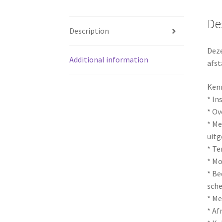
De
Description
Deze
Additional information
afst
Ken
* In
* Ov
* Me
uitg
* Te
* Mo
* Be
sch
* Me
* Af