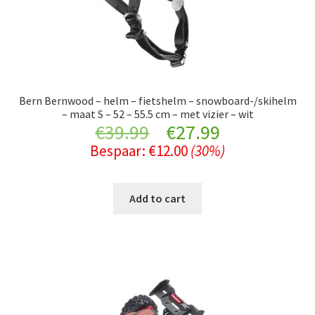
Bern Bernwood – helm – fietshelm – snowboard-/skihelm
– maat S – 52 – 55.5 cm – met vizier – wit
Original
Current
€
39.99
€
27.99
Bespaar:
€
12.00
(30%)
price
price
was:
is:
Add to cart
€39.99.
€27.99.