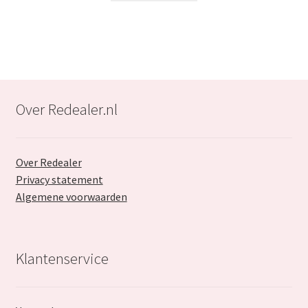
€33.99.
€21.99.
Over Redealer.nl
Over Redealer
Privacy statement
Algemene voorwaarden
Klantenservice