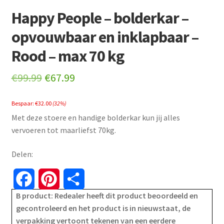
Happy People – bolderkar –
opvouwbaar en inklapbaar –
Rood – max 70 kg
Original
Current
€
99.99
€
67.99
price
price
Bespaar:
€
32.00
(32%)
was:
is:
Met deze stoere en handige bolderkar kun jij alles
€99.99.
€67.99.
vervoeren tot maarliefst 70kg.
Delen:
F
P
S
B product: Redealer heeft dit product beoordeeld en
a
i
h
gecontroleerd en het product is in nieuwstaat, de
verpakking vertoont tekenen van een eerdere
c
n
a