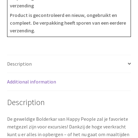
verzending
e
t
r
Product is gecontroleerd en nieuw, ongebruikt en
compleet. De verpakking heeft sporen van een eerdere
b
e
e
verzending.
o
r
o
e
k
s
Description
t
Additional information
Description
De geweldige Bolderkar van Happy People zal je favoriete
metgezel zijn voor excursies! Dankzij de hoge veerkracht
kunt u er alles in opbergen – of het nu gaat om maaltijden