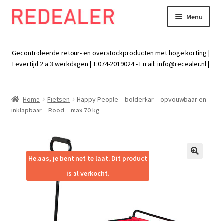
Menu
Skip
Skip
to
to
Exp
Wonen
navigation
content
chil
Gecontroleerde retour- en overstockproducten met hoge korting |
men
Exp
Levertijd 2 a 3 werkdagen | T:074-2019024 - Email:
info@redealer.nl
|
Baby en kind
chil
men
Exp
Tuin
Home
Fietsen
Happy People – bolderkar – opvouwbaar en
chil
inklapbaar – Rood – max 70 kg
men
Exp
Vrije tijd
chil
men
Exp
Electra
chil
Helaas, je bent net te laat. Dit product
🔍
men
Exp
Werk
is al verkocht.
chil
men
Exp
Kleding
chil
men