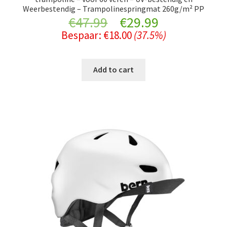
Weerbestendig – Trampolinespringmat 260g/m² PP
Original
Current
€
47.99
€
29.99
Bespaar:
€
18.00
(37.5%)
price
price
was:
is:
Add to cart
€47.99.
€29.99.