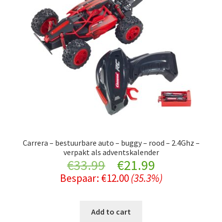
Carrera – bestuurbare auto – buggy – rood – 2.4Ghz –
verpakt als adventskalender
Original
Current
€
33.99
€
21.99
Bespaar:
€
12.00
(35.3%)
price
price
was:
is:
Add to cart